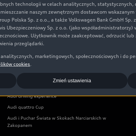
bnych technologii w celach analitycznych, statystycznych,
Audi exclusive
umieszczanie naszym zewnętrznym dostawcom wskazanym w 
up Polska Sp. z o.o., a także Volkswagen Bank GmbH Sp. z o
Świat Audi
rwis Ubezpieczeniowy Sp. z o.o. (jako współadministratorzy
łecznościowe. Użytkownik może zaakceptować, odrzucić lub 
Aktualności i historie postępu
ienia przeglądarki.
Audi Revolut F1® Team
analitycznych, marketingowych, społecznościowych i do perso
Audi Nuvolari
plików cookies
.
Audi Sport Festiwal
Zmień ustawienia
Audi i Muzeum Sztuki Nowoczesnej w Warszawie
Audi driving experience
Audi quattro Cup
Audi i Puchar Świata w Skokach Narciarskich w
Zakopanem