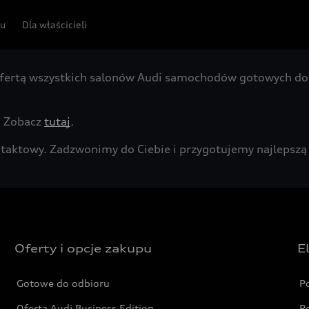
pu
Dla właścicieli
fertą wszystkich salonów Audi samochodów gotowych do 
. Zobacz
tutaj
.
kontaktowy. Zadzwonimy do Ciebie i przygotujemy najleps
Oferty i opcje zakupu
E
Gotowe do odbioru
P
Oferta Audi Business Edition
P