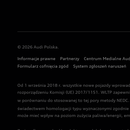
© 2026 Audi Polska.
Informacje prawne
Partnerzy
Centrum Medialne Aud
Formularz cofnięcia zgód
System zgłoszeń naruszeń
Od 1 września 2018 r. wszystkie nowe pojazdy wprowa
rozporządzeniu Komisji (UE) 2017/1151. WLTP zapewnia ba
w porównaniu do stosowanej to tej pory metody NEDC. P
świadectwem homologacji typu wyznaczonymi zgodnie z
może mieć wpływ na poziom zużycia paliwa/energii, em