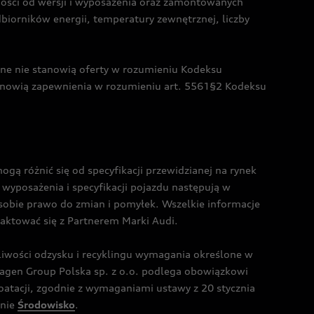
żności od wersji i wyposażenia oraz zamontowanych
dbiorników energii, temperatury zewnętrznej, liczby
czne nie stanowią oferty w rozumieniu Kodeksu
tanowią zapewnienia w rozumieniu art. 5561§2 Kodeksu
 różnić się od specyfikacji przewidzianej na rynek
wyposażenia i specyfikacji pojazdu następują w
sobie prawo do zmian i pomyłek. Wszelkie informacje
taktować się z Partnerem Marki Audi.
wości odzysku i recyklingu wymagania określone w
gen Group Polska sp. z o.o. podlega obowiązkowi
tacji, zgodnie z wymaganiami ustawy z 20 stycznia
onie
Środowisko
.