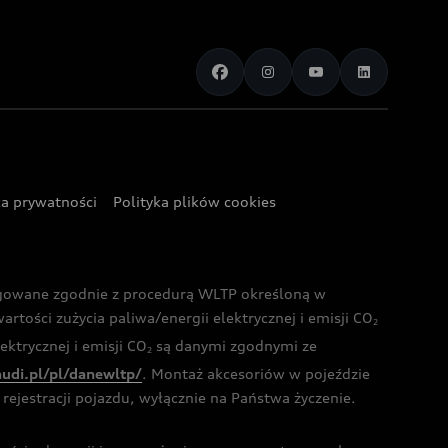
ka prywatności
Polityka plików cookies
ogowane zgodnie z procedurą WLTP określoną w
rtości zużycia paliwa/energii elektrycznej i emisji CO
2
ktrycznej i emisji CO
są danymi zgodnymi ze
2
audi.pl/pl/danewltp/
. Montaż akcesoriów w pojeździe
rejestracji pojazdu, wyłącznie na Państwa życzenie.