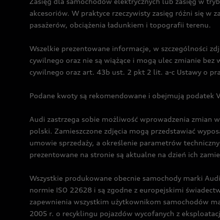
Zasięg dla samochodów elektrycznych lub zasięg w tryb
akcesoriów. W praktyce rzeczywisty zasięg różni się w z
pasażerów, obciążenia ładunkiem i topografii terenu.
Wszelkie prezentowane informacje, w szczególności zdję
cywilnego oraz nie są wiążące i mogą ulec zmianie be
cywilnego oraz art. 43b ust. 2 pkt 2 lit. a-c Ustawy o 
Podane kwoty są rekomendowane i obejmują podatek VA
Audi zastrzega sobie możliwość wprowadzenia zmian w 
polski. Zamieszczone zdjęcia mogą przedstawiać wyposa
umowie sprzedaży, a określenie parametrów techniczny
prezentowane na stronie są aktualne na dzień ich zami
Wszystkie produkowane obecnie samochody marki Audi 
normie ISO 22628 i są zgodne z europejskimi świadec
zapewnienia wszystkim użytkownikom samochodów marki 
2005 r. o recyklingu pojazdów wycofanych z eksploatacj