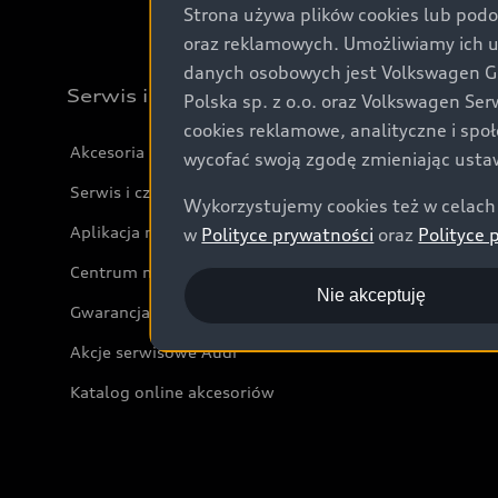
Strona używa plików cookies lub podo
oraz reklamowych. Umożliwiamy ich 
danych osobowych jest Volkswagen Gro
Serwis i akcesoria
Polska sp. z o.o. oraz Volkswagen Se
cookies reklamowe, analityczne i spo
Akcesoria
wycofać swoją zgodę zmieniając ustaw
Serwis i części
Wykorzystujemy cookies też w celach 
Aplikacja myAudi i usługi cyfrowe
w
Polityce prywatności
oraz
Polityce 
Centrum napraw powypadkowych
Nie akceptuję
Gwarancja
Akcje serwisowe Audi
Katalog online akcesoriów