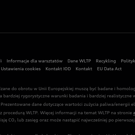
i
Informacje dla warsztatów
Dane WLTP
Recykling
Polity
Ustawienia cookies
Kontakt IOD
Kontakt
EU Data Act
dzane do obrotu w Unii Europejskiej muszą być badane i homol
rdziej rygorystyczne warunki badania i bardziej realistyczne wa
rezentowane dane dotyczące wartości zużycia paliwa/energii ele
 procedurą WLTP. Więcej informacji na temat WLTP na stronie
isję CO
lub zasięg oraz może nastąpić najwcześniej po pierwszej 
2