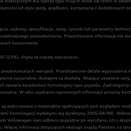
ie elektrycznym dla hybryd typu Plug-In może się różnić w zale
ależności od stylu jazdy, prędkości, korzystania z dodatkowych o
cia, wykresy, specyfikacje, opisy, rysunki lub parametry techni
z wcześniejszego powiadomienia. Prezentowane informacje nie s
prawach konsumenta.
T (23%), chyba że inaczej zaznaczono.
prezentowanych wersjach. Przedstawione detale wyposażenia mogą
żenie opcjonalne, dostępne za dopłatą. Wiążące ustalenie ceny, 
ch zawiera świadectwo homologacji typu pojazdu. Zastrzegamy 
eszczania. W celu uzyskania najnowszych informacji prosimy kon
są wykonywane z materiałów spełniających pod względem możli
twami homologacji wydanymi wg dyrektywy 2005/64/WE. Volkswa
Volkswagen sieci odbioru pojazdów po wycofaniu ich z eksploa
i. Więcej informacji dotyczących ekologii znajdą Państwo na str