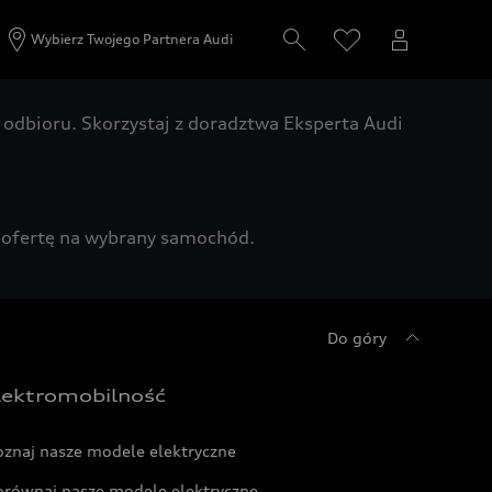
Wybierz Twojego Partnera Audi
odbioru. Skorzystaj z doradztwa Eksperta Audi
zą ofertę na wybrany samochód.
Do góry
lektromobilność
oznaj nasze modele elektryczne
orównaj nasze modele elektryczne