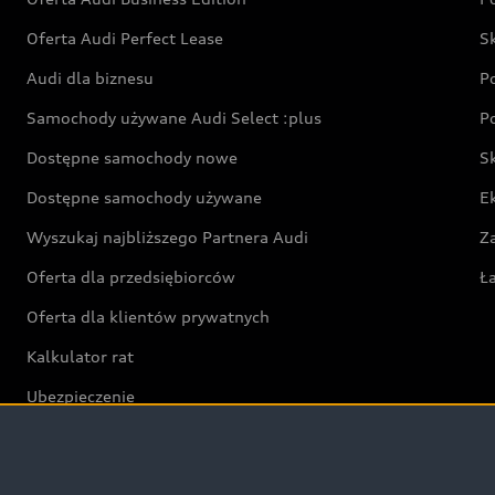
Oferta Audi Perfect Lease
S
Audi dla biznesu
P
Samochody używane Audi Select :plus
P
Dostępne samochody nowe
S
Dostępne samochody używane
E
Wyszukaj najbliższego Partnera Audi
Z
Oferta dla przedsiębiorców
Ł
Oferta dla klientów prywatnych
Kalkulator rat
Ubezpieczenie
Świat Audi RS
Audi driving experience