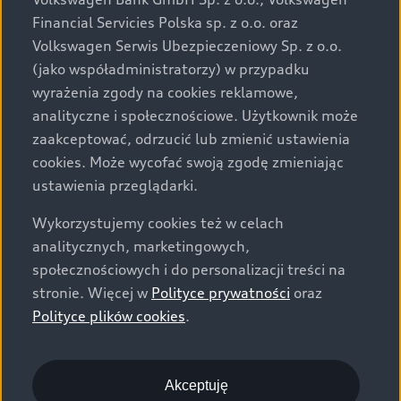
za dopłatą. Wiążące ustalenie ceny, wyposażenia i
Financial Servicies Polska sp. z o.o. oraz
specyfikacji pojazdu następują w umowie sprzedaży, a
Volkswagen Serwis Ubezpieczeniowy Sp. z o.o.
określenie parametrów technicznych zawiera
(jako współadministratorzy) w przypadku
świadectwo homologacji typu pojazdu. Zastrzegamy
wyrażenia zgody na cookies reklamowe,
sobie prawo do zmian i pomyłek. Wszelkie informacje
analityczne i społecznościowe. Użytkownik może
prezentowane na stronie są aktualne na dzień ich
zaakceptować, odrzucić lub zmienić ustawienia
zamieszczania. W celu uzyskania najnowszych
cookies. Może wycofać swoją zgodę zmieniając
informacji prosimy kontaktować się z Partnerem Marki
ustawienia przeglądarki.
Audi.
Wykorzystujemy cookies też w celach
Wszystkie produkowane obecnie samochody marki Audi
analitycznych, marketingowych,
są wykonywane z materiałów spełniających pod
społecznościowych i do personalizacji treści na
względem możliwości odzysku i recyklingu wymagania
stronie. Więcej w
Polityce prywatności
oraz
określone w normie ISO 22628 i są zgodne z
Polityce plików cookies
.
europejskimi świadectwami homologacji wydanymi wg
dyrektywy 2005/64/WE. Volkswagen Group Polska sp. z
o.o. podlega obowiązkowi zapewnienia wszystkim
użytkownikom samochodów marki Volkswagen sieci
Akceptuję