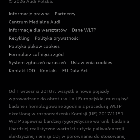
© 2026 Audi Polska.
Gwarancja
Wyszukaj najbliższego Partnera Audi
Audi Sport Festiwal
Eksperci elektromobilności Audi
Informacje prawne
Partnerzy
Akcje serwisowe Audi
Oferta dla przedsiębiorców
Audi i Muzeum Sztuki Nowoczesnej w Warszawie
Centrum Medialne Audi
Zasięg
Katalog online akcesoriów
Oferta dla klientów prywatnych
Informacje dla warsztatów
Dane WLTP
Audi driving experience
Ładowanie
Recykling
Polityka prywatności
Kalkulator rat
Audi quattro Cup
Polityka plików cookies
Formularz cofnięcia zgód
Ubezpieczenie
Audi i Puchar Świata w Skokach Narciarskich w
System zgłoszeń naruszeń
Ustawienia cookies
Zakopanem
Świat Audi RS
Kontakt IOD
Kontakt
EU Data Act
Audi driving experience
Od 1 września 2018 r. wszystkie nowe pojazdy
Audi exclusive
wprowadzane do obrotu w Unii Europejskiej muszą być
badane i homologowane zgodnie z procedurą WLTP
określoną w rozporządzeniu Komisji (UE) 2017/1151.
WLTP zapewnia bardziej rygorystyczne warunki badania
i bardziej realistyczne wartości zużycia paliwa/energii
elektrycznej i emisji CO
w porównaniu do stosowanej
2