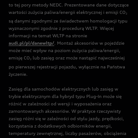
to tej pory metody NEDC. Prezentowane dane dotyczące
wartości zużycia paliwa/energii elektrycznej i emisji CO
2
są danymi zgodnymi ze świadectwem homologacji typu
wyznaczonymi zgodnie z procedurą WLTP. Więcej
informacji na temat WLTP na stronie
audi.pl/pl/danewltp/
. Montaż akcesoriów w pojeździe
może mieć wpływ na poziom zużycia paliwa/energii,
emisję CO
lub zasięg oraz może nastąpić najwcześniej
2
po pierwszej rejestracji pojazdu, wyłącznie na Państwa
życzenie.
Zasięg dla samochodów elektrycznych lub zasięg w
trybie elektrycznym dla hybryd typu Plug-In może się
różnić w zależności od wersji i wyposażenia oraz
zamontowanych akcesoriów. W praktyce rzeczywisty
zasięg różni się w zależności od stylu jazdy, prędkości,
korzystania z dodatkowych odbiorników energii,
temperatury zewnętrznej, liczby pasażerów, obciążenia