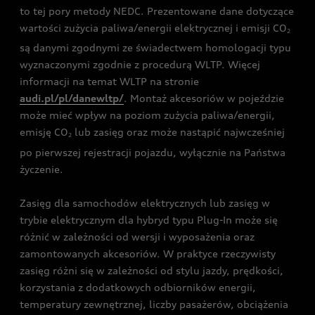
to tej pory metody NEDC. Prezentowane dane dotyczące
wartości zużycia paliwa/energii elektrycznej i emisji CO
2
są danymi zgodnymi ze świadectwem homologacji typu
wyznaczonymi zgodnie z procedurą WLTP. Więcej
informacji na temat WLTP na stronie
audi.pl/pl/danewltp/
. Montaż akcesoriów w pojeździe
może mieć wpływ na poziom zużycia paliwa/energii,
emisję CO
lub zasięg oraz może nastąpić najwcześniej
2
po pierwszej rejestracji pojazdu, wyłącznie na Państwa
życzenie.
Zasięg dla samochodów elektrycznych lub zasięg w
trybie elektrycznym dla hybryd typu Plug-In może się
różnić w zależności od wersji i wyposażenia oraz
zamontowanych akcesoriów. W praktyce rzeczywisty
zasięg różni się w zależności od stylu jazdy, prędkości,
korzystania z dodatkowych odbiorników energii,
temperatury zewnętrznej, liczby pasażerów, obciążenia