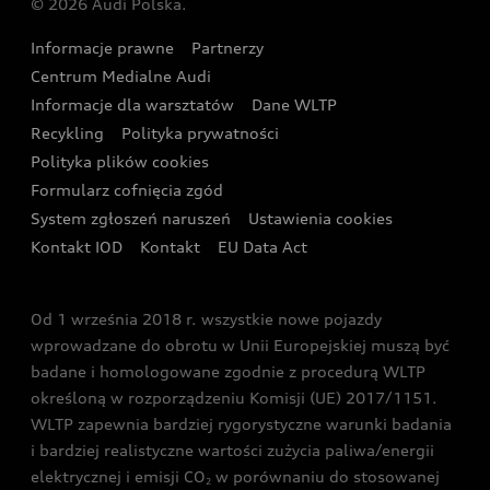
© 2026 Audi Polska.
Gwarancja
Wyszukaj najbliższego Partnera Audi
Audi Sport Festiwal
Eksperci elektromobilności Audi
Informacje prawne
Partnerzy
Akcje serwisowe Audi
Oferta dla przedsiębiorców
Audi i Muzeum Sztuki Nowoczesnej w Warszawie
Centrum Medialne Audi
Zasięg
Katalog online akcesoriów
Oferta dla klientów prywatnych
Informacje dla warsztatów
Dane WLTP
Audi driving experience
Ładowanie
Recykling
Polityka prywatności
Kalkulator rat
Audi quattro Cup
Polityka plików cookies
Formularz cofnięcia zgód
Ubezpieczenie
Audi i Puchar Świata w Skokach Narciarskich w
System zgłoszeń naruszeń
Ustawienia cookies
Zakopanem
Świat Audi RS
Kontakt IOD
Kontakt
EU Data Act
Audi driving experience
Od 1 września 2018 r. wszystkie nowe pojazdy
Audi exclusive
wprowadzane do obrotu w Unii Europejskiej muszą być
badane i homologowane zgodnie z procedurą WLTP
określoną w rozporządzeniu Komisji (UE) 2017/1151.
WLTP zapewnia bardziej rygorystyczne warunki badania
i bardziej realistyczne wartości zużycia paliwa/energii
elektrycznej i emisji CO
w porównaniu do stosowanej
2