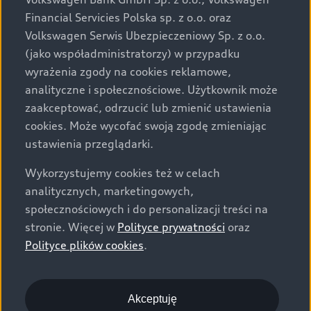
za dopłatą. Wiążące ustalenie ceny, wyposażenia i
Financial Servicies Polska sp. z o.o. oraz
specyfikacji pojazdu następują w umowie sprzedaży, a
Volkswagen Serwis Ubezpieczeniowy Sp. z o.o.
określenie parametrów technicznych zawiera
(jako współadministratorzy) w przypadku
świadectwo homologacji typu pojazdu. Zastrzegamy
wyrażenia zgody na cookies reklamowe,
sobie prawo do zmian i pomyłek. Wszelkie informacje
analityczne i społecznościowe. Użytkownik może
prezentowane na stronie są aktualne na dzień ich
zaakceptować, odrzucić lub zmienić ustawienia
zamieszczania. W celu uzyskania najnowszych
cookies. Może wycofać swoją zgodę zmieniając
informacji prosimy kontaktować się z Partnerem Marki
ustawienia przeglądarki.
Audi.
Wykorzystujemy cookies też w celach
Wszystkie produkowane obecnie samochody marki Audi
analitycznych, marketingowych,
są wykonywane z materiałów spełniających pod
społecznościowych i do personalizacji treści na
względem możliwości odzysku i recyklingu wymagania
stronie. Więcej w
Polityce prywatności
oraz
określone w normie ISO 22628 i są zgodne z
Polityce plików cookies
.
europejskimi świadectwami homologacji wydanymi wg
dyrektywy 2005/64/WE. Volkswagen Group Polska sp. z
o.o. podlega obowiązkowi zapewnienia wszystkim
użytkownikom samochodów marki Volkswagen sieci
Akceptuję