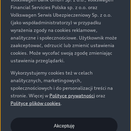
za dopłatą. Wiążące ustalenie ceny, wyposażenia i
Financial Servicies Polska sp. z o.o. oraz
specyfikacji pojazdu następują w umowie sprzedaży, a
Volkswagen Serwis Ubezpieczeniowy Sp. z o.o.
określenie parametrów technicznych zawiera
(jako współadministratorzy) w przypadku
świadectwo homologacji typu pojazdu. Zastrzegamy
wyrażenia zgody na cookies reklamowe,
sobie prawo do zmian i pomyłek. Wszelkie informacje
analityczne i społecznościowe. Użytkownik może
prezentowane na stronie są aktualne na dzień ich
zaakceptować, odrzucić lub zmienić ustawienia
zamieszczania. W celu uzyskania najnowszych
cookies. Może wycofać swoją zgodę zmieniając
informacji prosimy kontaktować się z Partnerem Marki
ustawienia przeglądarki.
Audi.
Wykorzystujemy cookies też w celach
Wszystkie produkowane obecnie samochody marki Audi
analitycznych, marketingowych,
są wykonywane z materiałów spełniających pod
społecznościowych i do personalizacji treści na
względem możliwości odzysku i recyklingu wymagania
stronie. Więcej w
Polityce prywatności
oraz
określone w normie ISO 22628 i są zgodne z
Polityce plików cookies
.
europejskimi świadectwami homologacji wydanymi wg
dyrektywy 2005/64/WE. Volkswagen Group Polska sp. z
o.o. podlega obowiązkowi zapewnienia wszystkim
użytkownikom samochodów marki Volkswagen sieci
Akceptuję