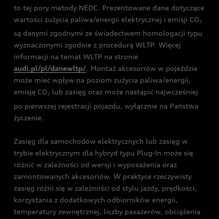
to tej pory metody NEDC. Prezentowane dane dotyczące
wartości zużycia paliwa/energii elektrycznej i emisji CO
2
są danymi zgodnymi ze świadectwem homologacji typu
wyznaczonymi zgodnie z procedurą WLTP. Więcej
informacji na temat WLTP na stronie
audi.pl/pl/danewltp/
. Montaż akcesoriów w pojeździe
może mieć wpływ na poziom zużycia paliwa/energii,
emisję CO
lub zasięg oraz może nastąpić najwcześniej
2
po pierwszej rejestracji pojazdu, wyłącznie na Państwa
życzenie.
Zasięg dla samochodów elektrycznych lub zasięg w
trybie elektrycznym dla hybryd typu Plug-In może się
różnić w zależności od wersji i wyposażenia oraz
zamontowanych akcesoriów. W praktyce rzeczywisty
zasięg różni się w zależności od stylu jazdy, prędkości,
korzystania z dodatkowych odbiorników energii,
temperatury zewnętrznej, liczby pasażerów, obciążenia