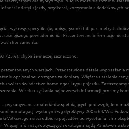
ie elektrycznym dla hybryd typu Plug-In może się różnić w zale
ależności od stylu jazdy, prędkości, korzystania z dodatkowych o
cia, wykresy, specyfikacje, opisy, rysunki lub parametry techni
z wcześniejszego powiadomienia. Prezentowane informacje nie s
prawach konsumenta.
T (23%), chyba że inaczej zaznaczono.
prezentowanych wersjach. Przedstawione detale wyposażenia mogą
żenie opcjonalne, dostępne za dopłatą. Wiążące ustalenie ceny, 
ch zawiera świadectwo homologacji typu pojazdu. Zastrzegamy 
eszczania. W celu uzyskania najnowszych informacji prosimy kon
są wykonywane z materiałów spełniających pod względem możli
twami homologacji wydanymi wg dyrektywy 2005/64/WE. Volkswa
Volkswagen sieci odbioru pojazdów po wycofaniu ich z eksploa
i. Więcej informacji dotyczących ekologii znajdą Państwo na str