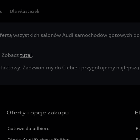
pu
Dla właścicieli
fertą wszystkich salonów Audi samochodów gotowych do 
. Zobacz
tutaj
.
kontaktowy. Zadzwonimy do Ciebie i przygotujemy najleps
Oferty i opcje zakupu
E
Gotowe do odbioru
P
Oferta Audi Business Edition
P