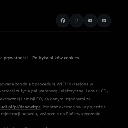
ka prywatności
Polityka plików cookies
ogowane zgodnie z procedurą WLTP określoną w
rtości zużycia paliwa/energii elektrycznej i emisji CO
2
ktrycznej i emisji CO
są danymi zgodnymi ze
2
audi.pl/pl/danewltp/
. Montaż akcesoriów w pojeździe
rejestracji pojazdu, wyłącznie na Państwa życzenie.