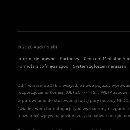
© 2026 Audi Polska.
Informacje prawne
Partnerzy
Centrum Medialne Aud
Formularz cofnięcia zgód
System zgłoszeń naruszeń
Od 1 września 2018 r. wszystkie nowe pojazdy wprowa
rozporządzeniu Komisji (UE) 2017/1151. WLTP zapewnia ba
w porównaniu do stosowanej to tej pory metody NEDC. P
świadectwem homologacji typu wyznaczonymi zgodnie z
może mieć wpływ na poziom zużycia paliwa/energii, em