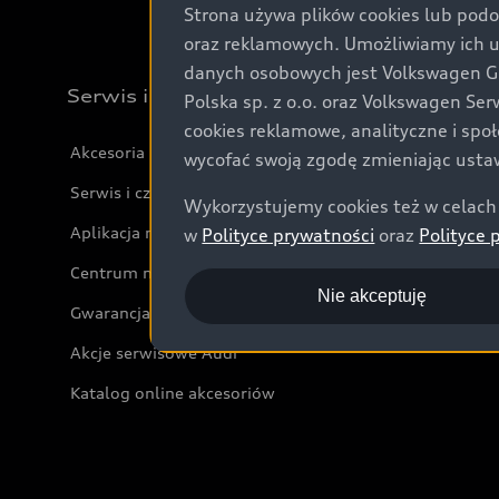
Strona używa plików cookies lub podo
oraz reklamowych. Umożliwiamy ich 
danych osobowych jest Volkswagen Gro
Serwis i akcesoria
Polska sp. z o.o. oraz Volkswagen Se
cookies reklamowe, analityczne i spo
Akcesoria
wycofać swoją zgodę zmieniając ustaw
Serwis i części
Wykorzystujemy cookies też w celach 
Aplikacja myAudi i usługi cyfrowe
w
Polityce prywatności
oraz
Polityce 
Centrum napraw powypadkowych
Nie akceptuję
Gwarancja
Akcje serwisowe Audi
Katalog online akcesoriów