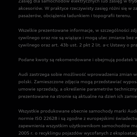
Zasięg dla samochodów elektrycznych lub zasięg w tryb
akcesoriów. W praktyce rzeczywisty zasięg różni się w z
pasażerów, obciążenia ładunkiem i topografii terenu.
Wszelkie prezentowane informacje, w szczególności zdję
cywilnego oraz nie są wiążące i mogą ulec zmianie be
cywilnego oraz art. 43b ust. 2 pkt 2 lit. a-c Ustawy o 
Podane kwoty są rekomendowane i obejmują podatek VA
Audi zastrzega sobie możliwość wprowadzenia zmian w 
polski. Zamieszczone zdjęcia mogą przedstawiać wyposa
umowie sprzedaży, a określenie parametrów techniczny
prezentowane na stronie są aktualne na dzień ich zami
Wszystkie produkowane obecnie samochody marki Audi 
normie ISO 22628 i są zgodne z europejskimi świadec
zapewnienia wszystkim użytkownikom samochodów marki 
2005 r. o recyklingu pojazdów wycofanych z eksploatacj