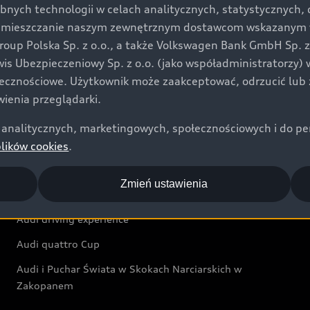
bnych technologii w celach analitycznych, statystycznych,
Audi exclusive
umieszczanie naszym zewnętrznym dostawcom wskazanym w 
up Polska Sp. z o.o., a także Volkswagen Bank GmbH Sp. z o
Świat Audi
rwis Ubezpieczeniowy Sp. z o.o. (jako współadministratorzy
łecznościowe. Użytkownik może zaakceptować, odrzucić lub 
Aktualności i historie postępu
ienia przeglądarki.
Audi Revolut F1® Team
analitycznych, marketingowych, społecznościowych i do perso
Audi Nuvolari
plików cookies
.
Audi Sport Festiwal
Zmień ustawienia
Audi i Muzeum Sztuki Nowoczesnej w Warszawie
Audi driving experience
Audi quattro Cup
Audi i Puchar Świata w Skokach Narciarskich w
Zakopanem