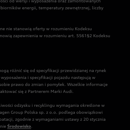
żności od wersji i wyposażenia oraz zamontowanych
dbiorników energii, temperatury zewnętrznej, liczby
czne nie stanowią oferty w rozumieniu Kodeksu
tanowią zapewnienia w rozumieniu art. 5561§2 Kodeksu
 różnić się od specyfikacji przewidzianej na rynek
wyposażenia i specyfikacji pojazdu następują w
sobie prawo do zmian i pomyłek. Wszelkie informacje
taktować się z Partnerem Marki Audi.
wości odzysku i recyklingu wymagania określone w
gen Group Polska sp. z o.o. podlega obowiązkowi
tacji, zgodnie z wymaganiami ustawy z 20 stycznia
onie
Środowisko
.