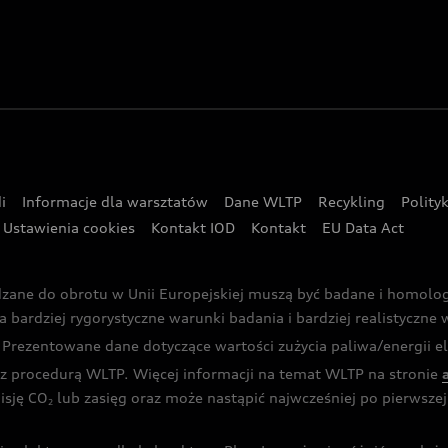
i
Informacje dla warsztatów
Dane WLTP
Recykling
Polity
Ustawienia cookies
Kontakt IOD
Kontakt
EU Data Act
dzane do obrotu w Unii Europejskiej muszą być badane i homol
rdziej rygorystyczne warunki badania i bardziej realistyczne wa
rezentowane dane dotyczące wartości zużycia paliwa/energii ele
 procedurą WLTP. Więcej informacji na temat WLTP na stronie
isję CO
lub zasięg oraz może nastąpić najwcześniej po pierwszej 
2