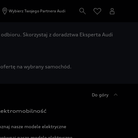
Wybierz Twojego Partnera Audi
odbioru. Skorzystaj z doradztwa Eksperta Audi
zą ofertę na wybrany samochód.
Do góry
lektromobilność
oznaj nasze modele elektryczne
orównaj nasze modele elektryczne