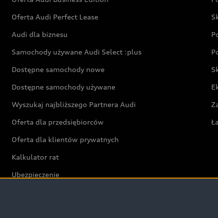
Oferta Audi Perfect Lease
S
Audi dla biznesu
P
Samochody używane Audi Select :plus
P
Dostępne samochody nowe
S
Dostępne samochody używane
E
Wyszukaj najbliższego Partnera Audi
Z
Oferta dla przedsiębiorców
Ł
Oferta dla klientów prywatnych
Kalkulator rat
Ubezpieczenie
Świat Audi RS
Audi driving experience