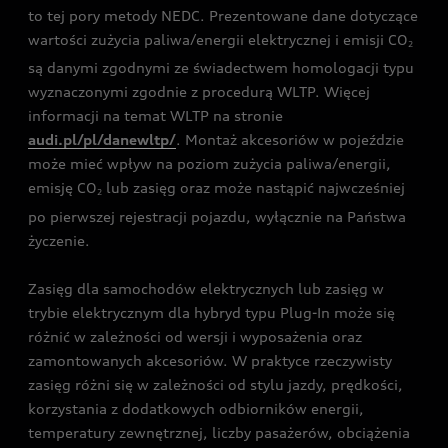
to tej pory metody NEDC. Prezentowane dane dotyczące
wartości zużycia paliwa/energii elektrycznej i emisji CO
2
są danymi zgodnymi ze świadectwem homologacji typu
wyznaczonymi zgodnie z procedurą WLTP. Więcej
informacji na temat WLTP na stronie
audi.pl/pl/danewltp/
. Montaż akcesoriów w pojeździe
może mieć wpływ na poziom zużycia paliwa/energii,
emisję CO
lub zasięg oraz może nastąpić najwcześniej
2
po pierwszej rejestracji pojazdu, wyłącznie na Państwa
życzenie.
Zasięg dla samochodów elektrycznych lub zasięg w
trybie elektrycznym dla hybryd typu Plug-In może się
różnić w zależności od wersji i wyposażenia oraz
zamontowanych akcesoriów. W praktyce rzeczywisty
zasięg różni się w zależności od stylu jazdy, prędkości,
korzystania z dodatkowych odbiorników energii,
temperatury zewnętrznej, liczby pasażerów, obciążenia