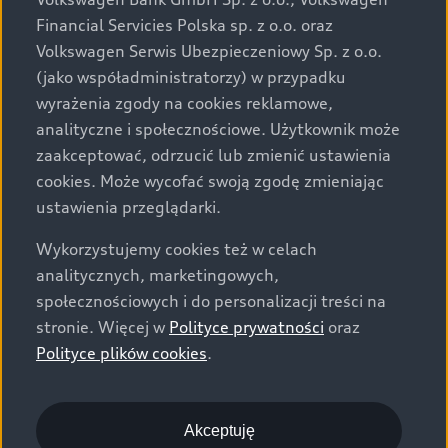
za dopłatą. Wiążące ustalenie ceny, wyposażenia i
Financial Servicies Polska sp. z o.o. oraz
specyfikacji pojazdu następują w umowie sprzedaży, a
Volkswagen Serwis Ubezpieczeniowy Sp. z o.o.
określenie parametrów technicznych zawiera
(jako współadministratorzy) w przypadku
świadectwo homologacji typu pojazdu. Zastrzegamy
wyrażenia zgody na cookies reklamowe,
sobie prawo do zmian i pomyłek. Wszelkie informacje
analityczne i społecznościowe. Użytkownik może
prezentowane na stronie są aktualne na dzień ich
zaakceptować, odrzucić lub zmienić ustawienia
zamieszczania. W celu uzyskania najnowszych
cookies. Może wycofać swoją zgodę zmieniając
informacji prosimy kontaktować się z Partnerem Marki
ustawienia przeglądarki.
Audi.
Wykorzystujemy cookies też w celach
Wszystkie produkowane obecnie samochody marki Audi
analitycznych, marketingowych,
są wykonywane z materiałów spełniających pod
społecznościowych i do personalizacji treści na
względem możliwości odzysku i recyklingu wymagania
stronie. Więcej w
Polityce prywatności
oraz
określone w normie ISO 22628 i są zgodne z
Polityce plików cookies
.
europejskimi świadectwami homologacji wydanymi wg
dyrektywy 2005/64/WE. Volkswagen Group Polska sp. z
o.o. podlega obowiązkowi zapewnienia wszystkim
użytkownikom samochodów marki Volkswagen sieci
Akceptuję