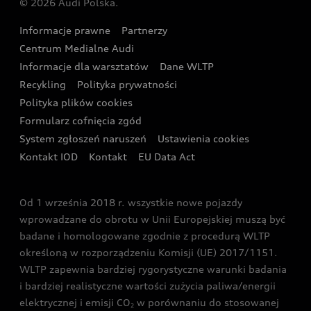
© 2026 Audi Polska.
Gwarancja
Wyszukaj najbliższego Partnera Audi
Audi Sport Festiwal
Eksperci elektromobilności Audi
Informacje prawne
Partnerzy
Akcje serwisowe Audi
Oferta dla przedsiębiorców
Audi i Muzeum Sztuki Nowoczesnej w Warszawie
Centrum Medialne Audi
Zasięg
Katalog online akcesoriów
Oferta dla klientów prywatnych
Informacje dla warsztatów
Dane WLTP
Audi driving experience
Ładowanie
Recykling
Polityka prywatności
Kalkulator rat
Audi quattro Cup
Polityka plików cookies
Formularz cofnięcia zgód
Ubezpieczenie
Audi i Puchar Świata w Skokach Narciarskich w
System zgłoszeń naruszeń
Ustawienia cookies
Zakopanem
Świat Audi RS
Kontakt IOD
Kontakt
EU Data Act
Audi driving experience
Od 1 września 2018 r. wszystkie nowe pojazdy
Audi exclusive
wprowadzane do obrotu w Unii Europejskiej muszą być
badane i homologowane zgodnie z procedurą WLTP
określoną w rozporządzeniu Komisji (UE) 2017/1151.
WLTP zapewnia bardziej rygorystyczne warunki badania
i bardziej realistyczne wartości zużycia paliwa/energii
elektrycznej i emisji CO
w porównaniu do stosowanej
2