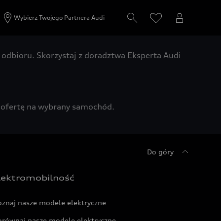
Wybierz Twojego Partnera Audi
odbioru. Skorzystaj z doradztwa Eksperta Audi
zą ofertę na wybrany samochód.
Do góry
lektromobilność
oznaj nasze modele elektryczne
orównaj nasze modele elektryczne