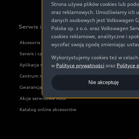
Strona używa plików cookies lub podo
oraz reklamowych. Umożliwiamy ich 
danych osobowych jest Volkswagen Gro
Serwis i akcesoria
Polska sp. z o.o. oraz Volkswagen Se
cookies reklamowe, analityczne i spo
Akcesoria
wycofać swoją zgodę zmieniając ustaw
Serwis i części
Wykorzystujemy cookies też w celach 
Aplikacja myAudi i usługi cyfrowe
w
Polityce prywatności
oraz
Polityce 
Centrum napraw powypadkowych
Nie akceptuję
Gwarancja
Akcje serwisowe Audi
Katalog online akcesoriów