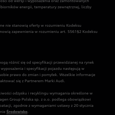
żności od wersji i wyposażenia oraz zamontowanych
dbiorników energii, temperatury zewnętrznej, liczby
czne nie stanowią oferty w rozumieniu Kodeksu
tanowią zapewnienia w rozumieniu art. 5561§2 Kodeksu
 różnić się od specyfikacji przewidzianej na rynek
wyposażenia i specyfikacji pojazdu następują w
sobie prawo do zmian i pomyłek. Wszelkie informacje
taktować się z Partnerem Marki Audi.
wości odzysku i recyklingu wymagania określone w
gen Group Polska sp. z o.o. podlega obowiązkowi
tacji, zgodnie z wymaganiami ustawy z 20 stycznia
onie
Środowisko
.