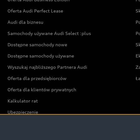
Oferta Audi Perfect Lease
S
Audi dla biznesu
P
Samochody używane Audi Select :plus
P
Dostępne samochody nowe
S
Dostępne samochody używane
E
Wyszukaj najbliższego Partnera Audi
Z
Oferta dla przedsiębiorców
Ł
Oferta dla klientów prywatnych
Kalkulator rat
Ubezpieczenie
Świat Audi RS
Audi driving experience