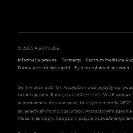
© 2026 Audi Polska.
Informacje prawne
Partnerzy
Centrum Medialne Aud
Formularz cofnięcia zgód
System zgłoszeń naruszeń
Od 1 września 2018 r. wszystkie nowe pojazdy wprowa
rozporządzeniu Komisji (UE) 2017/1151. WLTP zapewnia ba
w porównaniu do stosowanej to tej pory metody NEDC. P
świadectwem homologacji typu wyznaczonymi zgodnie z
może mieć wpływ na poziom zużycia paliwa/energii, em