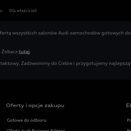
pu
Dla właścicieli
fertą wszystkich salonów Audi samochodów gotowych do 
. Zobacz
tutaj
.
kontaktowy. Zadzwonimy do Ciebie i przygotujemy najleps
Oferty i opcje zakupu
E
Gotowe do odbioru
P
Oferta Audi Business Edition
P