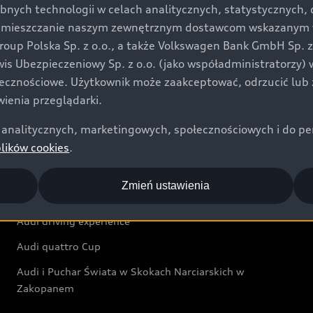
bnych technologii w celach analitycznych, statystycznych,
Audi exclusive
umieszczanie naszym zewnętrznym dostawcom wskazanym w 
up Polska Sp. z o.o., a także Volkswagen Bank GmbH Sp. z o
Świat Audi
rwis Ubezpieczeniowy Sp. z o.o. (jako współadministratorzy
łecznościowe. Użytkownik może zaakceptować, odrzucić lub 
Aktualności i historie postępu
ienia przeglądarki.
Audi Revolut F1® Team
analitycznych, marketingowych, społecznościowych i do perso
Audi Nuvolari
plików cookies
.
Audi Sport Festiwal
Zmień ustawienia
Audi i Muzeum Sztuki Nowoczesnej w Warszawie
Audi driving experience
Audi quattro Cup
Audi i Puchar Świata w Skokach Narciarskich w
Zakopanem