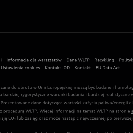
i
Informacje dla warsztatów
Dane WLTP
Recykling
Polity
Ustawienia cookies
Kontakt IOD
Kontakt
EU Data Act
dzane do obrotu w Unii Europejskiej muszą być badane i homol
rdziej rygorystyczne warunki badania i bardziej realistyczne wa
rezentowane dane dotyczące wartości zużycia paliwa/energii ele
 procedurą WLTP. Więcej informacji na temat WLTP na stronie
isję CO
lub zasięg oraz może nastąpić najwcześniej po pierwszej 
2