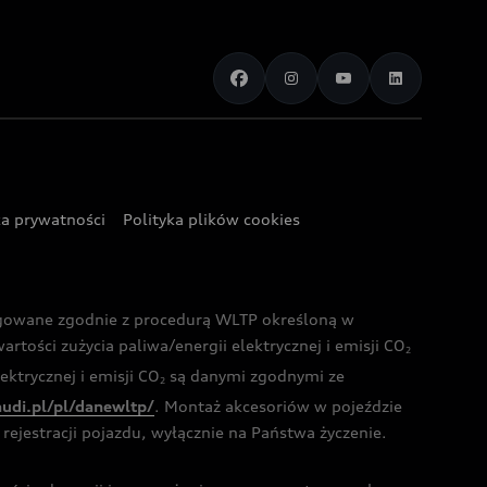
ka prywatności
Polityka plików cookies
ogowane zgodnie z procedurą WLTP określoną w
rtości zużycia paliwa/energii elektrycznej i emisji CO
2
ktrycznej i emisji CO
są danymi zgodnymi ze
2
audi.pl/pl/danewltp/
. Montaż akcesoriów w pojeździe
rejestracji pojazdu, wyłącznie na Państwa życzenie.