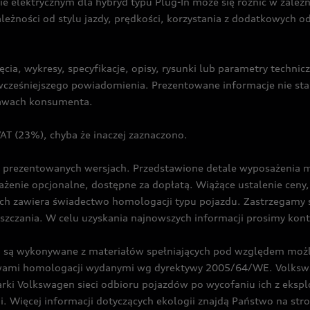
ie elektrycznym dla hybryd typu Plug-In może się różnić w zale
ależności od stylu jazdy, prędkości, korzystania z dodatkowych o
cia, wykresy, specyfikacje, opisy, rysunki lub parametry techni
z wcześniejszego powiadomienia. Prezentowane informacje nie s
prawach konsumenta.
T (23%), chyba że inaczej zaznaczono.
prezentowanych wersjach. Przedstawione detale wyposażenia mogą
żenie opcjonalne, dostępne za dopłatą. Wiążące ustalenie ceny, 
ch zawiera świadectwo homologacji typu pojazdu. Zastrzegamy 
eszczania. W celu uzyskania najnowszych informacji prosimy kon
są wykonywane z materiałów spełniających pod względem możli
twami homologacji wydanymi wg dyrektywy 2005/64/WE. Volkswa
Volkswagen sieci odbioru pojazdów po wycofaniu ich z eksploa
i. Więcej informacji dotyczących ekologii znajdą Państwo na str