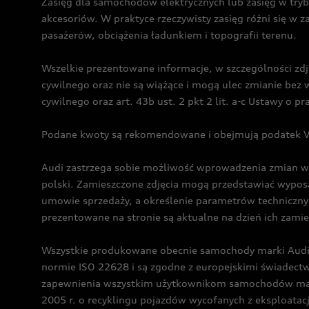
Zasięg dla samochodów elektrycznych lub zasięg w tryb
akcesoriów. W praktyce rzeczywisty zasięg różni się w z
pasażerów, obciążenia ładunkiem i topografii terenu.
Wszelkie prezentowane informacje, w szczególności zdję
cywilnego oraz nie są wiążące i mogą ulec zmianie be
cywilnego oraz art. 43b ust. 2 pkt 2 lit. a-c Ustawy o 
Podane kwoty są rekomendowane i obejmują podatek VA
Audi zastrzega sobie możliwość wprowadzenia zmian w 
polski. Zamieszczone zdjęcia mogą przedstawiać wyposa
umowie sprzedaży, a określenie parametrów techniczny
prezentowane na stronie są aktualne na dzień ich zami
Wszystkie produkowane obecnie samochody marki Audi 
normie ISO 22628 i są zgodne z europejskimi świadec
zapewnienia wszystkim użytkownikom samochodów marki 
2005 r. o recyklingu pojazdów wycofanych z eksploatacj