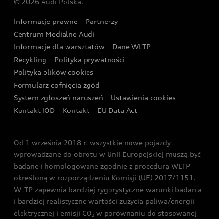
© 2026 Audi Polska.
Gwarancja
Wyszukaj najbliższego Partnera Audi
Audi Sport Festiwal
Eksperci elektromobilności Audi
Informacje prawne
Partnerzy
Akcje serwisowe Audi
Oferta dla przedsiębiorców
Audi i Muzeum Sztuki Nowoczesnej w Warszawie
Centrum Medialne Audi
Zasięg
Katalog online akcesoriów
Oferta dla klientów prywatnych
Informacje dla warsztatów
Dane WLTP
Audi driving experience
Ładowanie
Recykling
Polityka prywatności
Kalkulator rat
Audi quattro Cup
Polityka plików cookies
Formularz cofnięcia zgód
Ubezpieczenie
Audi i Puchar Świata w Skokach Narciarskich w
System zgłoszeń naruszeń
Ustawienia cookies
Zakopanem
Świat Audi RS
Kontakt IOD
Kontakt
EU Data Act
Audi driving experience
Od 1 września 2018 r. wszystkie nowe pojazdy
Audi exclusive
wprowadzane do obrotu w Unii Europejskiej muszą być
badane i homologowane zgodnie z procedurą WLTP
określoną w rozporządzeniu Komisji (UE) 2017/1151.
WLTP zapewnia bardziej rygorystyczne warunki badania
i bardziej realistyczne wartości zużycia paliwa/energii
elektrycznej i emisji CO
w porównaniu do stosowanej
2