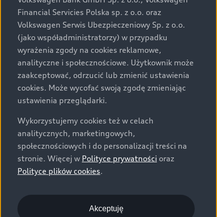
za dopłatą. Wiążące ustalenie ceny, wyposażenia i
Financial Servicies Polska sp. z o.o. oraz
specyfikacji pojazdu następują w umowie sprzedaży, a
Volkswagen Serwis Ubezpieczeniowy Sp. z o.o.
określenie parametrów technicznych zawiera
(jako współadministratorzy) w przypadku
świadectwo homologacji typu pojazdu. Zastrzegamy
wyrażenia zgody na cookies reklamowe,
sobie prawo do zmian i pomyłek. Wszelkie informacje
analityczne i społecznościowe. Użytkownik może
prezentowane na stronie są aktualne na dzień ich
zaakceptować, odrzucić lub zmienić ustawienia
zamieszczania. W celu uzyskania najnowszych
cookies. Może wycofać swoją zgodę zmieniając
informacji prosimy kontaktować się z Partnerem Marki
ustawienia przeglądarki.
Audi.
Wykorzystujemy cookies też w celach
Wszystkie produkowane obecnie samochody marki Audi
analitycznych, marketingowych,
są wykonywane z materiałów spełniających pod
społecznościowych i do personalizacji treści na
względem możliwości odzysku i recyklingu wymagania
stronie. Więcej w
Polityce prywatności
oraz
określone w normie ISO 22628 i są zgodne z
Polityce plików cookies
.
europejskimi świadectwami homologacji wydanymi wg
dyrektywy 2005/64/WE. Volkswagen Group Polska sp. z
o.o. podlega obowiązkowi zapewnienia wszystkim
użytkownikom samochodów marki Volkswagen sieci
Akceptuję