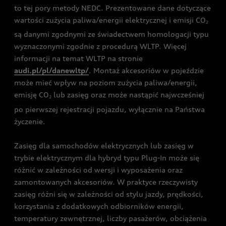
to tej pory metody NEDC. Prezentowane dane dotyczące
wartości zużycia paliwa/energii elektrycznej i emisji CO
2
są danymi zgodnymi ze świadectwem homologacji typu
wyznaczonymi zgodnie z procedurą WLTP. Więcej
informacji na temat WLTP na stronie
audi.pl/pl/danewltp/
. Montaż akcesoriów w pojeździe
może mieć wpływ na poziom zużycia paliwa/energii,
emisję CO
lub zasięg oraz może nastąpić najwcześniej
2
po pierwszej rejestracji pojazdu, wyłącznie na Państwa
życzenie.
Zasięg dla samochodów elektrycznych lub zasięg w
trybie elektrycznym dla hybryd typu Plug-In może się
różnić w zależności od wersji i wyposażenia oraz
zamontowanych akcesoriów. W praktyce rzeczywisty
zasięg różni się w zależności od stylu jazdy, prędkości,
korzystania z dodatkowych odbiorników energii,
temperatury zewnętrznej, liczby pasażerów, obciążenia