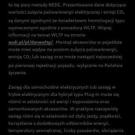
to tej pory metody NEDC. Prezentowane dane dotyczące
wartości zużycia paliwa/energii elektrycznej i emisji CO
2
są danymi zgodnymi ze świadectwem homologacji typu
wyznaczonymi zgodnie z procedurą WLTP. Więcej
informacji na temat WLTP na stronie
audi.pl/pl/danewltp/
. Montaż akcesoriów w pojeździe
może mieć wpływ na poziom zużycia paliwa/energii,
emisję CO
lub zasięg oraz może nastąpić najwcześniej
2
po pierwszej rejestracji pojazdu, wyłącznie na Państwa
życzenie.
Zasięg dla samochodów elektrycznych lub zasięg w
trybie elektrycznym dla hybryd typu Plug-In może się
różnić w zależności od wersji i wyposażenia oraz
zamontowanych akcesoriów. W praktyce rzeczywisty
zasięg różni się w zależności od stylu jazdy, prędkości,
korzystania z dodatkowych odbiorników energii,
temperatury zewnętrznej, liczby pasażerów, obciążenia