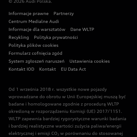
© 2026 Audi Polska.
Gwarancja
Wyszukaj najbliższego Partnera Audi
Audi Sport Festiwal
Eksperci elektromobilności Audi
Informacje prawne
Partnerzy
Akcje serwisowe Audi
Oferta dla przedsiębiorców
Audi i Muzeum Sztuki Nowoczesnej w Warszawie
Centrum Medialne Audi
Zasięg
Katalog online akcesoriów
Oferta dla klientów prywatnych
Informacje dla warsztatów
Dane WLTP
Audi driving experience
Ładowanie
Recykling
Polityka prywatności
Kalkulator rat
Audi quattro Cup
Polityka plików cookies
Formularz cofnięcia zgód
Ubezpieczenie
Audi i Puchar Świata w Skokach Narciarskich w
System zgłoszeń naruszeń
Ustawienia cookies
Zakopanem
Świat Audi RS
Kontakt IOD
Kontakt
EU Data Act
Audi driving experience
Od 1 września 2018 r. wszystkie nowe pojazdy
Audi exclusive
wprowadzane do obrotu w Unii Europejskiej muszą być
badane i homologowane zgodnie z procedurą WLTP
określoną w rozporządzeniu Komisji (UE) 2017/1151.
WLTP zapewnia bardziej rygorystyczne warunki badania
i bardziej realistyczne wartości zużycia paliwa/energii
elektrycznej i emisji CO
w porównaniu do stosowanej
2