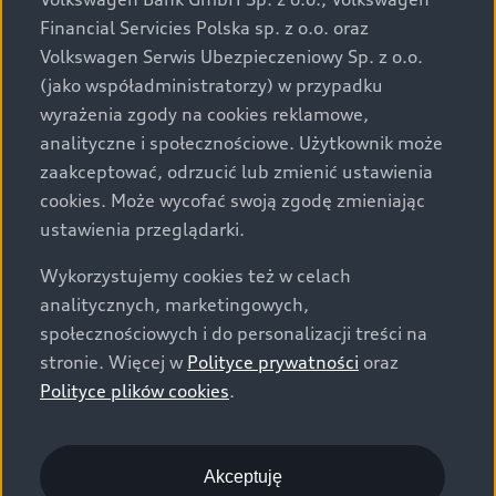
za dopłatą. Wiążące ustalenie ceny, wyposażenia i
Financial Servicies Polska sp. z o.o. oraz
specyfikacji pojazdu następują w umowie sprzedaży, a
Volkswagen Serwis Ubezpieczeniowy Sp. z o.o.
określenie parametrów technicznych zawiera
(jako współadministratorzy) w przypadku
świadectwo homologacji typu pojazdu. Zastrzegamy
wyrażenia zgody na cookies reklamowe,
sobie prawo do zmian i pomyłek. Wszelkie informacje
analityczne i społecznościowe. Użytkownik może
prezentowane na stronie są aktualne na dzień ich
zaakceptować, odrzucić lub zmienić ustawienia
zamieszczania. W celu uzyskania najnowszych
cookies. Może wycofać swoją zgodę zmieniając
informacji prosimy kontaktować się z Partnerem Marki
ustawienia przeglądarki.
Audi.
Wykorzystujemy cookies też w celach
Wszystkie produkowane obecnie samochody marki Audi
analitycznych, marketingowych,
są wykonywane z materiałów spełniających pod
społecznościowych i do personalizacji treści na
względem możliwości odzysku i recyklingu wymagania
stronie. Więcej w
Polityce prywatności
oraz
określone w normie ISO 22628 i są zgodne z
Polityce plików cookies
.
europejskimi świadectwami homologacji wydanymi wg
dyrektywy 2005/64/WE. Volkswagen Group Polska sp. z
o.o. podlega obowiązkowi zapewnienia wszystkim
użytkownikom samochodów marki Volkswagen sieci
Akceptuję