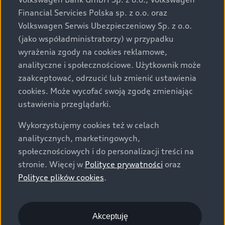
za dopłatą. Wiążące ustalenie ceny, wyposażenia i
Financial Servicies Polska sp. z o.o. oraz
specyfikacji pojazdu następują w umowie sprzedaży, a
Volkswagen Serwis Ubezpieczeniowy Sp. z o.o.
określenie parametrów technicznych zawiera
(jako współadministratorzy) w przypadku
świadectwo homologacji typu pojazdu. Zastrzegamy
wyrażenia zgody na cookies reklamowe,
sobie prawo do zmian i pomyłek. Wszelkie informacje
analityczne i społecznościowe. Użytkownik może
prezentowane na stronie są aktualne na dzień ich
zaakceptować, odrzucić lub zmienić ustawienia
zamieszczania. W celu uzyskania najnowszych
cookies. Może wycofać swoją zgodę zmieniając
informacji prosimy kontaktować się z Partnerem Marki
ustawienia przeglądarki.
Audi.
Wykorzystujemy cookies też w celach
Wszystkie produkowane obecnie samochody marki Audi
analitycznych, marketingowych,
są wykonywane z materiałów spełniających pod
społecznościowych i do personalizacji treści na
względem możliwości odzysku i recyklingu wymagania
stronie. Więcej w
Polityce prywatności
oraz
określone w normie ISO 22628 i są zgodne z
Polityce plików cookies
.
europejskimi świadectwami homologacji wydanymi wg
dyrektywy 2005/64/WE. Volkswagen Group Polska sp. z
o.o. podlega obowiązkowi zapewnienia wszystkim
użytkownikom samochodów marki Volkswagen sieci
Akceptuję