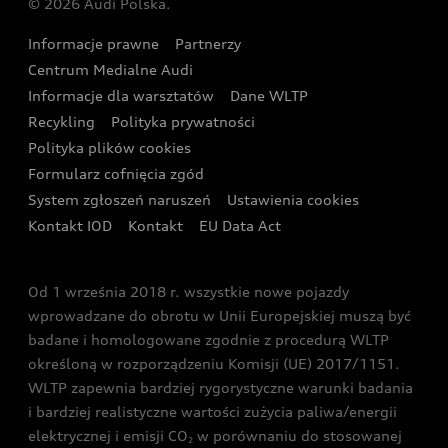
© 2026 Audi Polska.
Gwarancja
Wyszukaj najbliższego Partnera Audi
Audi Sport Festiwal
Eksperci elektromobilności Audi
Informacje prawne
Partnerzy
Akcje serwisowe Audi
Oferta dla przedsiębiorców
Audi i Muzeum Sztuki Nowoczesnej w Warszawie
Centrum Medialne Audi
Zasięg
Katalog online akcesoriów
Oferta dla klientów prywatnych
Informacje dla warsztatów
Dane WLTP
Audi driving experience
Ładowanie
Recykling
Polityka prywatności
Kalkulator rat
Audi quattro Cup
Polityka plików cookies
Formularz cofnięcia zgód
Ubezpieczenie
Audi i Puchar Świata w Skokach Narciarskich w
System zgłoszeń naruszeń
Ustawienia cookies
Zakopanem
Świat Audi RS
Kontakt IOD
Kontakt
EU Data Act
Audi driving experience
Od 1 września 2018 r. wszystkie nowe pojazdy
Audi exclusive
wprowadzane do obrotu w Unii Europejskiej muszą być
badane i homologowane zgodnie z procedurą WLTP
określoną w rozporządzeniu Komisji (UE) 2017/1151.
WLTP zapewnia bardziej rygorystyczne warunki badania
i bardziej realistyczne wartości zużycia paliwa/energii
elektrycznej i emisji CO
w porównaniu do stosowanej
2