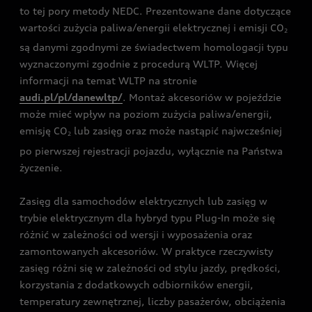
to tej pory metody NEDC. Prezentowane dane dotyczące
wartości zużycia paliwa/energii elektrycznej i emisji CO
2
są danymi zgodnymi ze świadectwem homologacji typu
wyznaczonymi zgodnie z procedurą WLTP. Więcej
informacji na temat WLTP na stronie
audi.pl/pl/danewltp/
. Montaż akcesoriów w pojeździe
może mieć wpływ na poziom zużycia paliwa/energii,
emisję CO
lub zasięg oraz może nastąpić najwcześniej
2
po pierwszej rejestracji pojazdu, wyłącznie na Państwa
życzenie.
Zasięg dla samochodów elektrycznych lub zasięg w
trybie elektrycznym dla hybryd typu Plug-In może się
różnić w zależności od wersji i wyposażenia oraz
zamontowanych akcesoriów. W praktyce rzeczywisty
zasięg różni się w zależności od stylu jazdy, prędkości,
korzystania z dodatkowych odbiorników energii,
temperatury zewnętrznej, liczby pasażerów, obciążenia