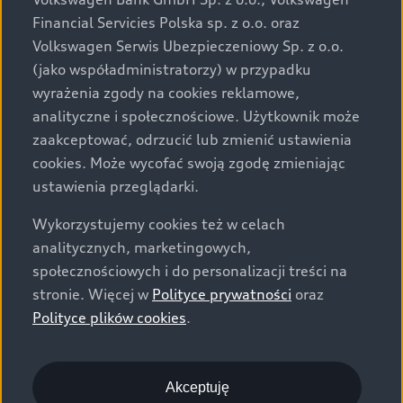
za dopłatą. Wiążące ustalenie ceny, wyposażenia i
Financial Servicies Polska sp. z o.o. oraz
specyfikacji pojazdu następują w umowie sprzedaży, a
Volkswagen Serwis Ubezpieczeniowy Sp. z o.o.
określenie parametrów technicznych zawiera
(jako współadministratorzy) w przypadku
świadectwo homologacji typu pojazdu. Zastrzegamy
wyrażenia zgody na cookies reklamowe,
sobie prawo do zmian i pomyłek. Wszelkie informacje
analityczne i społecznościowe. Użytkownik może
prezentowane na stronie są aktualne na dzień ich
zaakceptować, odrzucić lub zmienić ustawienia
zamieszczania. W celu uzyskania najnowszych
cookies. Może wycofać swoją zgodę zmieniając
informacji prosimy kontaktować się z Partnerem Marki
ustawienia przeglądarki.
Audi.
Wykorzystujemy cookies też w celach
Wszystkie produkowane obecnie samochody marki Audi
analitycznych, marketingowych,
są wykonywane z materiałów spełniających pod
społecznościowych i do personalizacji treści na
względem możliwości odzysku i recyklingu wymagania
stronie. Więcej w
Polityce prywatności
oraz
określone w normie ISO 22628 i są zgodne z
Polityce plików cookies
.
europejskimi świadectwami homologacji wydanymi wg
dyrektywy 2005/64/WE. Volkswagen Group Polska sp. z
o.o. podlega obowiązkowi zapewnienia wszystkim
użytkownikom samochodów marki Volkswagen sieci
Akceptuję