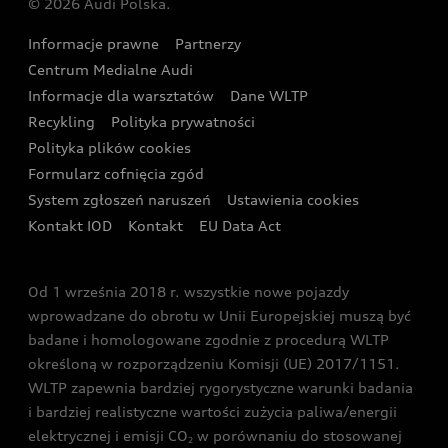
© 2026 Audi Polska.
Gwarancja
Wyszukaj najbliższego Partnera Audi
Audi Sport Festiwal
Eksperci elektromobilności Audi
Informacje prawne
Partnerzy
Akcje serwisowe Audi
Oferta dla przedsiębiorców
Audi i Muzeum Sztuki Nowoczesnej w Warszawie
Centrum Medialne Audi
Zasięg
Katalog online akcesoriów
Oferta dla klientów prywatnych
Informacje dla warsztatów
Dane WLTP
Audi driving experience
Ładowanie
Recykling
Polityka prywatności
Kalkulator rat
Audi quattro Cup
Polityka plików cookies
Formularz cofnięcia zgód
Ubezpieczenie
Audi i Puchar Świata w Skokach Narciarskich w
System zgłoszeń naruszeń
Ustawienia cookies
Zakopanem
Świat Audi RS
Kontakt IOD
Kontakt
EU Data Act
Audi driving experience
Od 1 września 2018 r. wszystkie nowe pojazdy
Audi exclusive
wprowadzane do obrotu w Unii Europejskiej muszą być
badane i homologowane zgodnie z procedurą WLTP
określoną w rozporządzeniu Komisji (UE) 2017/1151.
WLTP zapewnia bardziej rygorystyczne warunki badania
i bardziej realistyczne wartości zużycia paliwa/energii
elektrycznej i emisji CO
w porównaniu do stosowanej
2