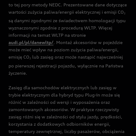
to tej pory metody NEDC. Prezentowane dane dotyczące
wartości zużycia paliwa/energii elektrycznej i emisji CO
2
są danymi zgodnymi ze świadectwem homologacji typu
wyznaczonymi zgodnie z procedurą WLTP. Więcej
informacji na temat WLTP na stronie
audi.pl/pl/danewltp/
. Montaż akcesoriów w pojeździe
może mieć wpływ na poziom zużycia paliwa/energii,
emisję CO
lub zasięg oraz może nastąpić najwcześniej
2
po pierwszej rejestracji pojazdu, wyłącznie na Państwa
życzenie.
Zasięg dla samochodów elektrycznych lub zasięg w
trybie elektrycznym dla hybryd typu Plug-In może się
różnić w zależności od wersji i wyposażenia oraz
zamontowanych akcesoriów. W praktyce rzeczywisty
zasięg różni się w zależności od stylu jazdy, prędkości,
korzystania z dodatkowych odbiorników energii,
temperatury zewnętrznej, liczby pasażerów, obciążenia