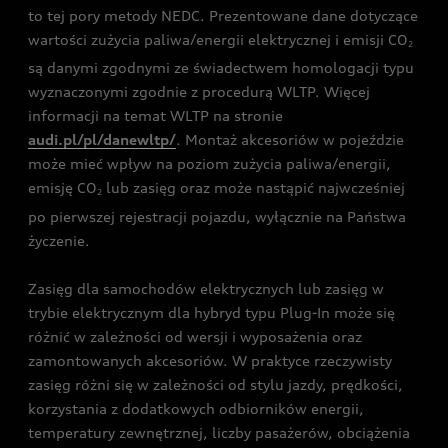
to tej pory metody NEDC. Prezentowane dane dotyczące
wartości zużycia paliwa/energii elektrycznej i emisji CO
2
są danymi zgodnymi ze świadectwem homologacji typu
wyznaczonymi zgodnie z procedurą WLTP. Więcej
informacji na temat WLTP na stronie
audi.pl/pl/danewltp/
. Montaż akcesoriów w pojeździe
może mieć wpływ na poziom zużycia paliwa/energii,
emisję CO
lub zasięg oraz może nastąpić najwcześniej
2
po pierwszej rejestracji pojazdu, wyłącznie na Państwa
życzenie.
Zasięg dla samochodów elektrycznych lub zasięg w
trybie elektrycznym dla hybryd typu Plug-In może się
różnić w zależności od wersji i wyposażenia oraz
zamontowanych akcesoriów. W praktyce rzeczywisty
zasięg różni się w zależności od stylu jazdy, prędkości,
korzystania z dodatkowych odbiorników energii,
temperatury zewnętrznej, liczby pasażerów, obciążenia