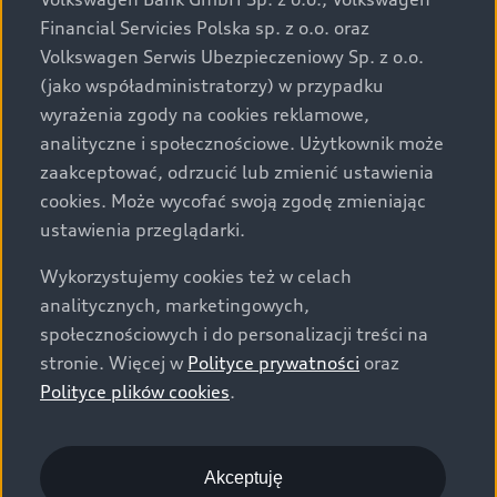
za dopłatą. Wiążące ustalenie ceny, wyposażenia i
Financial Servicies Polska sp. z o.o. oraz
specyfikacji pojazdu następują w umowie sprzedaży, a
Volkswagen Serwis Ubezpieczeniowy Sp. z o.o.
określenie parametrów technicznych zawiera
(jako współadministratorzy) w przypadku
świadectwo homologacji typu pojazdu. Zastrzegamy
wyrażenia zgody na cookies reklamowe,
sobie prawo do zmian i pomyłek. Wszelkie informacje
analityczne i społecznościowe. Użytkownik może
prezentowane na stronie są aktualne na dzień ich
zaakceptować, odrzucić lub zmienić ustawienia
zamieszczania. W celu uzyskania najnowszych
cookies. Może wycofać swoją zgodę zmieniając
informacji prosimy kontaktować się z Partnerem Marki
ustawienia przeglądarki.
Audi.
Wykorzystujemy cookies też w celach
Wszystkie produkowane obecnie samochody marki Audi
analitycznych, marketingowych,
są wykonywane z materiałów spełniających pod
społecznościowych i do personalizacji treści na
względem możliwości odzysku i recyklingu wymagania
stronie. Więcej w
Polityce prywatności
oraz
określone w normie ISO 22628 i są zgodne z
Polityce plików cookies
.
europejskimi świadectwami homologacji wydanymi wg
dyrektywy 2005/64/WE. Volkswagen Group Polska sp. z
o.o. podlega obowiązkowi zapewnienia wszystkim
użytkownikom samochodów marki Volkswagen sieci
Akceptuję