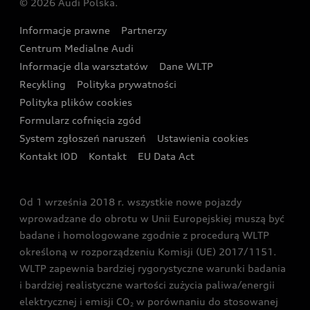
© 2026 Audi Polska.
Gwarancja
Wyszukaj najbliższego Partnera Audi
Audi Sport Festiwal
Eksperci elektromobilności Audi
Informacje prawne
Partnerzy
Akcje serwisowe Audi
Oferta dla przedsiębiorców
Audi i Muzeum Sztuki Nowoczesnej w Warszawie
Centrum Medialne Audi
Zasięg
Katalog online akcesoriów
Oferta dla klientów prywatnych
Informacje dla warsztatów
Dane WLTP
Audi driving experience
Ładowanie
Recykling
Polityka prywatności
Kalkulator rat
Audi quattro Cup
Polityka plików cookies
Formularz cofnięcia zgód
Ubezpieczenie
Audi i Puchar Świata w Skokach Narciarskich w
System zgłoszeń naruszeń
Ustawienia cookies
Zakopanem
Świat Audi RS
Kontakt IOD
Kontakt
EU Data Act
Audi driving experience
Od 1 września 2018 r. wszystkie nowe pojazdy
Audi exclusive
wprowadzane do obrotu w Unii Europejskiej muszą być
badane i homologowane zgodnie z procedurą WLTP
określoną w rozporządzeniu Komisji (UE) 2017/1151.
WLTP zapewnia bardziej rygorystyczne warunki badania
i bardziej realistyczne wartości zużycia paliwa/energii
elektrycznej i emisji CO
w porównaniu do stosowanej
2