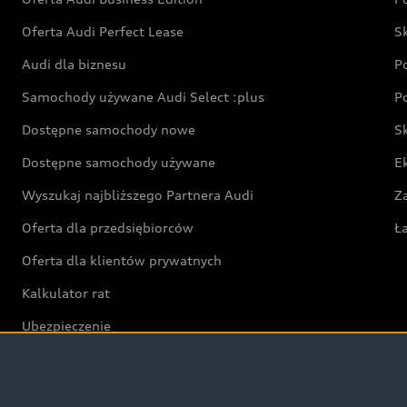
Oferta Audi Perfect Lease
S
Audi dla biznesu
P
Samochody używane Audi Select :plus
P
Dostępne samochody nowe
S
Dostępne samochody używane
E
Wyszukaj najbliższego Partnera Audi
Z
Oferta dla przedsiębiorców
Ł
Oferta dla klientów prywatnych
Kalkulator rat
Ubezpieczenie
Świat Audi RS
Audi driving experience