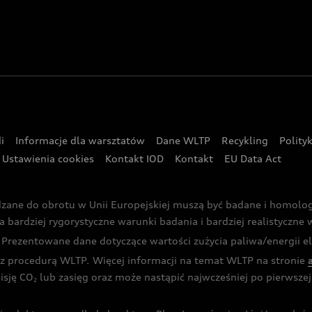
i
Informacje dla warsztatów
Dane WLTP
Recykling
Polity
Ustawienia cookies
Kontakt IOD
Kontakt
EU Data Act
dzane do obrotu w Unii Europejskiej muszą być badane i homol
rdziej rygorystyczne warunki badania i bardziej realistyczne wa
rezentowane dane dotyczące wartości zużycia paliwa/energii ele
 procedurą WLTP. Więcej informacji na temat WLTP na stronie
isję CO
lub zasięg oraz może nastąpić najwcześniej po pierwszej 
2