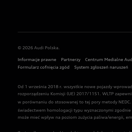
© 2026 Audi Polska.
Informacje prawne
Partnerzy
Centrum Medialne Aud
Formularz cofnięcia zgód
System zgłoszeń naruszeń
Od 1 września 2018 r. wszystkie nowe pojazdy wprowa
rozporządzeniu Komisji (UE) 2017/1151. WLTP zapewnia ba
w porównaniu do stosowanej to tej pory metody NEDC. P
świadectwem homologacji typu wyznaczonymi zgodnie z
może mieć wpływ na poziom zużycia paliwa/energii, em