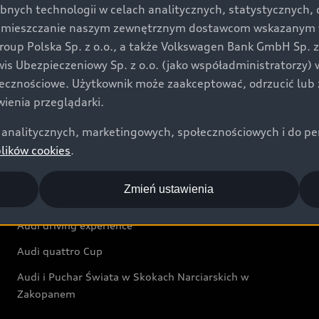
bnych technologii w celach analitycznych, statystycznych,
Audi exclusive
umieszczanie naszym zewnętrznym dostawcom wskazanym w 
up Polska Sp. z o.o., a także Volkswagen Bank GmbH Sp. z o
Świat Audi
rwis Ubezpieczeniowy Sp. z o.o. (jako współadministratorzy
łecznościowe. Użytkownik może zaakceptować, odrzucić lub 
Aktualności i historie postępu
ienia przeglądarki.
Audi Revolut F1® Team
analitycznych, marketingowych, społecznościowych i do perso
Audi Nuvolari
plików cookies
.
Audi Sport Festiwal
Zmień ustawienia
Audi i Muzeum Sztuki Nowoczesnej w Warszawie
Audi driving experience
Audi quattro Cup
Audi i Puchar Świata w Skokach Narciarskich w
Zakopanem