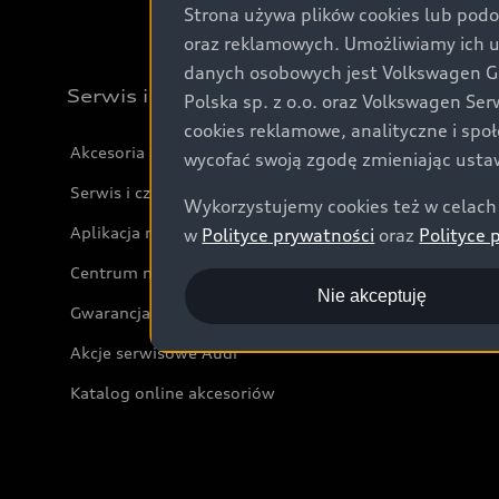
Strona używa plików cookies lub podo
oraz reklamowych. Umożliwiamy ich 
danych osobowych jest Volkswagen Gro
Serwis i akcesoria
Polska sp. z o.o. oraz Volkswagen Se
cookies reklamowe, analityczne i spo
Akcesoria
wycofać swoją zgodę zmieniając ustaw
Serwis i części
Wykorzystujemy cookies też w celach 
Aplikacja myAudi i usługi cyfrowe
w
Polityce prywatności
oraz
Polityce 
Centrum napraw powypadkowych
Nie akceptuję
Gwarancja
Akcje serwisowe Audi
Katalog online akcesoriów