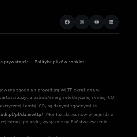
ka prywatności
Polityka plików cookies
ogowane zgodnie z procedurą WLTP określoną w
rtości zużycia paliwa/energii elektrycznej i emisji CO
2
ktrycznej i emisji CO
są danymi zgodnymi ze
2
audi.pl/pl/danewltp/
. Montaż akcesoriów w pojeździe
rejestracji pojazdu, wyłącznie na Państwa życzenie.