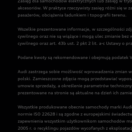
Zasięg dla samochodów elektrycznych lub zasięg w tryb
akcesoriów. W praktyce rzeczywisty zasięg różni się w z
pasażerów, obciążenia ładunkiem i topografii terenu.
Wszelkie prezentowane informacje, w szczególności zdję
cywilnego oraz nie są wiążące i mogą ulec zmianie be
cywilnego oraz art. 43b ust. 2 pkt 2 lit. a-c Ustawy o 
Podane kwoty są rekomendowane i obejmują podatek VA
Audi zastrzega sobie możliwość wprowadzenia zmian w 
polski. Zamieszczone zdjęcia mogą przedstawiać wyposa
umowie sprzedaży, a określenie parametrów techniczny
prezentowane na stronie są aktualne na dzień ich zami
Wszystkie produkowane obecnie samochody marki Audi 
normie ISO 22628 i są zgodne z europejskimi świadec
zapewnienia wszystkim użytkownikom samochodów marki 
2005 r. o recyklingu pojazdów wycofanych z eksploatacj