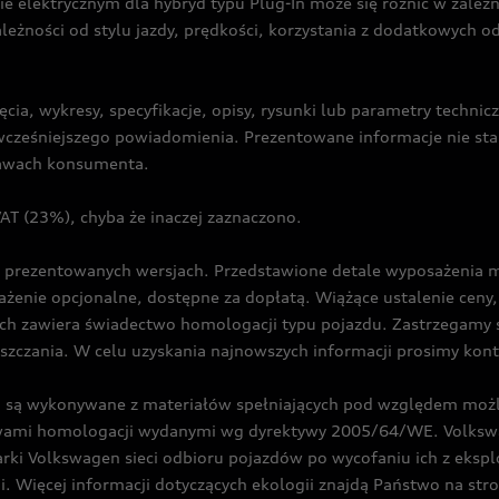
ie elektrycznym dla hybryd typu Plug-In może się różnić w zale
ależności od stylu jazdy, prędkości, korzystania z dodatkowych o
cia, wykresy, specyfikacje, opisy, rysunki lub parametry techni
z wcześniejszego powiadomienia. Prezentowane informacje nie s
prawach konsumenta.
T (23%), chyba że inaczej zaznaczono.
prezentowanych wersjach. Przedstawione detale wyposażenia mogą
żenie opcjonalne, dostępne za dopłatą. Wiążące ustalenie ceny, 
ch zawiera świadectwo homologacji typu pojazdu. Zastrzegamy 
eszczania. W celu uzyskania najnowszych informacji prosimy kon
są wykonywane z materiałów spełniających pod względem możli
twami homologacji wydanymi wg dyrektywy 2005/64/WE. Volkswa
Volkswagen sieci odbioru pojazdów po wycofaniu ich z eksploa
i. Więcej informacji dotyczących ekologii znajdą Państwo na str