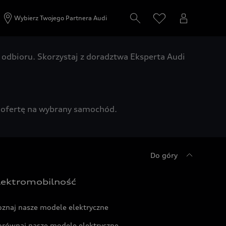
Wybierz Twojego Partnera Audi
odbioru. Skorzystaj z doradztwa Eksperta Audi
zą ofertę na wybrany samochód.
Do góry
lektromobilność
oznaj nasze modele elektryczne
orównaj nasze modele elektryczne