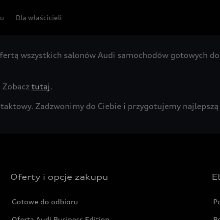
pu
Dla właścicieli
fertą wszystkich salonów Audi samochodów gotowych do 
. Zobacz
tutaj
.
kontaktowy. Zadzwonimy do Ciebie i przygotujemy najleps
Oferty i opcje zakupu
E
Gotowe do odbioru
P
Oferta Audi Business Edition
P