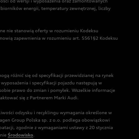
żności od wersji i wyposażenia oraz zamontowanych
dbiorników energii, temperatury zewnętrznej, liczby
czne nie stanowią oferty w rozumieniu Kodeksu
tanowią zapewnienia w rozumieniu art. 5561§2 Kodeksu
 różnić się od specyfikacji przewidzianej na rynek
wyposażenia i specyfikacji pojazdu następują w
sobie prawo do zmian i pomyłek. Wszelkie informacje
taktować się z Partnerem Marki Audi.
wości odzysku i recyklingu wymagania określone w
gen Group Polska sp. z o.o. podlega obowiązkowi
tacji, zgodnie z wymaganiami ustawy z 20 stycznia
onie
Środowisko
.