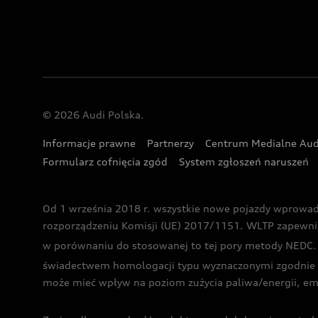
© 2026 Audi Polska.
Informacje prawne
Partnerzy
Centrum Medialne Aud
Formularz cofnięcia zgód
System zgłoszeń naruszeń
Od 1 września 2018 r. wszystkie nowe pojazdy wprowa
rozporządzeniu Komisji (UE) 2017/1151. WLTP zapewnia ba
w porównaniu do stosowanej to tej pory metody NEDC. P
świadectwem homologacji typu wyznaczonymi zgodnie z
może mieć wpływ na poziom zużycia paliwa/energii, em