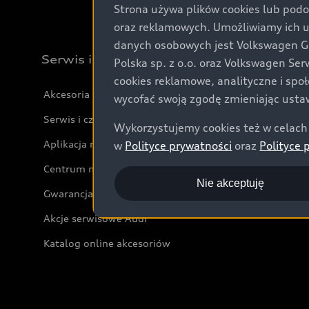
Strona używa plików cookies lub podo
oraz reklamowych. Umożliwiamy ich 
danych osobowych jest Volkswagen Gro
Serwis i akcesoria
Polska sp. z o.o. oraz Volkswagen Se
cookies reklamowe, analityczne i spo
Akcesoria
wycofać swoją zgodę zmieniając ustaw
Serwis i części
Wykorzystujemy cookies też w celach 
Aplikacja myAudi i usługi cyfrowe
w
Polityce prywatności
oraz
Polityce 
Centrum napraw powypadkowych
Nie akceptuję
Gwarancja
Akcje serwisowe Audi
Katalog online akcesoriów