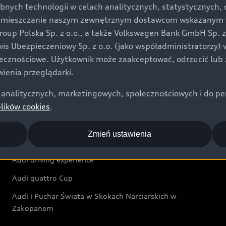
bnych technologii w celach analitycznych, statystycznych,
Audi exclusive
umieszczanie naszym zewnętrznym dostawcom wskazanym w 
up Polska Sp. z o.o., a także Volkswagen Bank GmbH Sp. z o
Świat Audi
rwis Ubezpieczeniowy Sp. z o.o. (jako współadministratorzy
łecznościowe. Użytkownik może zaakceptować, odrzucić lub 
Aktualności i historie postępu
ienia przeglądarki.
Audi Revolut F1® Team
analitycznych, marketingowych, społecznościowych i do perso
Audi Nuvolari
plików cookies
.
Audi Sport Festiwal
Zmień ustawienia
Audi i Muzeum Sztuki Nowoczesnej w Warszawie
Audi driving experience
Audi quattro Cup
Audi i Puchar Świata w Skokach Narciarskich w
Zakopanem