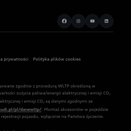
ka prywatności
Polityka plików cookies
ogowane zgodnie z procedurą WLTP określoną w
rtości zużycia paliwa/energii elektrycznej i emisji CO
2
ktrycznej i emisji CO
są danymi zgodnymi ze
2
audi.pl/pl/danewltp/
. Montaż akcesoriów w pojeździe
rejestracji pojazdu, wyłącznie na Państwa życzenie.