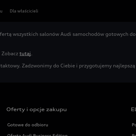
pu
Dla właścicieli
fertą wszystkich salonów Audi samochodów gotowych do 
. Zobacz
tutaj
.
kontaktowy. Zadzwonimy do Ciebie i przygotujemy najleps
Oferty i opcje zakupu
E
Gotowe do odbioru
P
Oferta Audi Business Edition
P