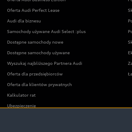
Oferta Audi Perfect Lease
S
Audi dla biznesu
P
Samochody używane Audi Select :plus
P
Dostępne samochody nowe
S
Dostępne samochody używane
E
Wyszukaj najbliższego Partnera Audi
Z
Oferta dla przedsiębiorców
Ł
Oferta dla klientów prywatnych
Kalkulator rat
Ubezpieczenie
Świat Audi RS
Audi driving experience