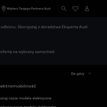
Wybierz Twojego Partnera Audi
odbioru. Skorzystaj z doradztwa Eksperta Audi
zą ofertę na wybrany samochód.
Do góry
lektromobilność
oznaj nasze modele elektryczne
orównaj nasze modele elektryczne