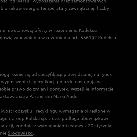
żności od wersji i wyposażenia oraz zamontowanych
dbiorników energii, temperatury zewnętrznej, liczby
czne nie stanowią oferty w rozumieniu Kodeksu
tanowią zapewnienia w rozumieniu art. 5561§2 Kodeksu
 różnić się od specyfikacji przewidzianej na rynek
wyposażenia i specyfikacji pojazdu następują w
sobie prawo do zmian i pomyłek. Wszelkie informacje
taktować się z Partnerem Marki Audi.
wości odzysku i recyklingu wymagania określone w
gen Group Polska sp. z o.o. podlega obowiązkowi
tacji, zgodnie z wymaganiami ustawy z 20 stycznia
onie
Środowisko
.