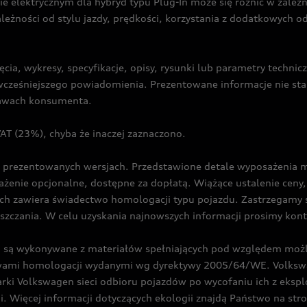
ie elektrycznym dla hybryd typu Plug-In może się różnić w zale
ależności od stylu jazdy, prędkości, korzystania z dodatkowych o
cia, wykresy, specyfikacje, opisy, rysunki lub parametry techni
z wcześniejszego powiadomienia. Prezentowane informacje nie s
prawach konsumenta.
T (23%), chyba że inaczej zaznaczono.
prezentowanych wersjach. Przedstawione detale wyposażenia mogą
żenie opcjonalne, dostępne za dopłatą. Wiążące ustalenie ceny, 
ch zawiera świadectwo homologacji typu pojazdu. Zastrzegamy 
eszczania. W celu uzyskania najnowszych informacji prosimy kon
są wykonywane z materiałów spełniających pod względem możli
twami homologacji wydanymi wg dyrektywy 2005/64/WE. Volkswa
Volkswagen sieci odbioru pojazdów po wycofaniu ich z eksploa
i. Więcej informacji dotyczących ekologii znajdą Państwo na str