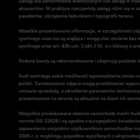
Zasięg dla samochodów elektrycznych lub zasięg w tryb
akcesoriów. W praktyce rzeczywisty zasięg różni się w z
pasażerów, obciążenia ładunkiem i topografii terenu.
Wszelkie prezentowane informacje, w szczególności zdję
cywilnego oraz nie są wiążące i mogą ulec zmianie be
cywilnego oraz art. 43b ust. 2 pkt 2 lit. a-c Ustawy o 
Podane kwoty są rekomendowane i obejmują podatek VA
Audi zastrzega sobie możliwość wprowadzenia zmian w 
polski. Zamieszczone zdjęcia mogą przedstawiać wyposa
umowie sprzedaży, a określenie parametrów techniczny
prezentowane na stronie są aktualne na dzień ich zami
Wszystkie produkowane obecnie samochody marki Audi 
normie ISO 22628 i są zgodne z europejskimi świadec
zapewnienia wszystkim użytkownikom samochodów marki 
2005 r. o recyklingu pojazdów wycofanych z eksploatacj