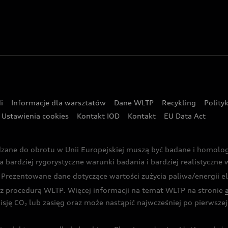
i
Informacje dla warsztatów
Dane WLTP
Recykling
Polity
Ustawienia cookies
Kontakt IOD
Kontakt
EU Data Act
dzane do obrotu w Unii Europejskiej muszą być badane i homol
rdziej rygorystyczne warunki badania i bardziej realistyczne wa
rezentowane dane dotyczące wartości zużycia paliwa/energii ele
 procedurą WLTP. Więcej informacji na temat WLTP na stronie
isję CO
lub zasięg oraz może nastąpić najwcześniej po pierwszej 
2