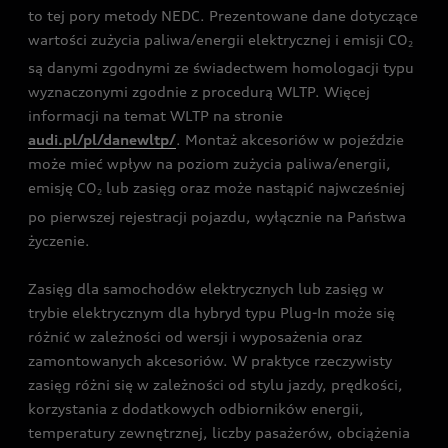
to tej pory metody NEDC. Prezentowane dane dotyczące
wartości zużycia paliwa/energii elektrycznej i emisji CO
2
są danymi zgodnymi ze świadectwem homologacji typu
wyznaczonymi zgodnie z procedurą WLTP. Więcej
informacji na temat WLTP na stronie
audi.pl/pl/danewltp/
. Montaż akcesoriów w pojeździe
może mieć wpływ na poziom zużycia paliwa/energii,
emisję CO
lub zasięg oraz może nastąpić najwcześniej
2
po pierwszej rejestracji pojazdu, wyłącznie na Państwa
życzenie.
Zasięg dla samochodów elektrycznych lub zasięg w
trybie elektrycznym dla hybryd typu Plug-In może się
różnić w zależności od wersji i wyposażenia oraz
zamontowanych akcesoriów. W praktyce rzeczywisty
zasięg różni się w zależności od stylu jazdy, prędkości,
korzystania z dodatkowych odbiorników energii,
temperatury zewnętrznej, liczby pasażerów, obciążenia