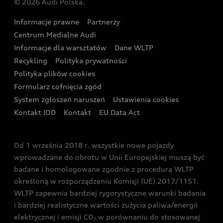
© 2026 Audi Polska.
Gwarancja
Wyszukaj najbliższego Partnera Audi
Audi Sport Festiwal
Eksperci elektromobilności Audi
Informacje prawne
Partnerzy
Akcje serwisowe Audi
Oferta dla przedsiębiorców
Audi i Muzeum Sztuki Nowoczesnej w Warszawie
Centrum Medialne Audi
Zasięg
Katalog online akcesoriów
Oferta dla klientów prywatnych
Informacje dla warsztatów
Dane WLTP
Audi driving experience
Ładowanie
Recykling
Polityka prywatności
Kalkulator rat
Audi quattro Cup
Polityka plików cookies
Formularz cofnięcia zgód
Ubezpieczenie
Audi i Puchar Świata w Skokach Narciarskich w
System zgłoszeń naruszeń
Ustawienia cookies
Zakopanem
Świat Audi RS
Kontakt IOD
Kontakt
EU Data Act
Audi driving experience
Od 1 września 2018 r. wszystkie nowe pojazdy
Audi exclusive
wprowadzane do obrotu w Unii Europejskiej muszą być
badane i homologowane zgodnie z procedurą WLTP
określoną w rozporządzeniu Komisji (UE) 2017/1151.
WLTP zapewnia bardziej rygorystyczne warunki badania
i bardziej realistyczne wartości zużycia paliwa/energii
elektrycznej i emisji CO
w porównaniu do stosowanej
2