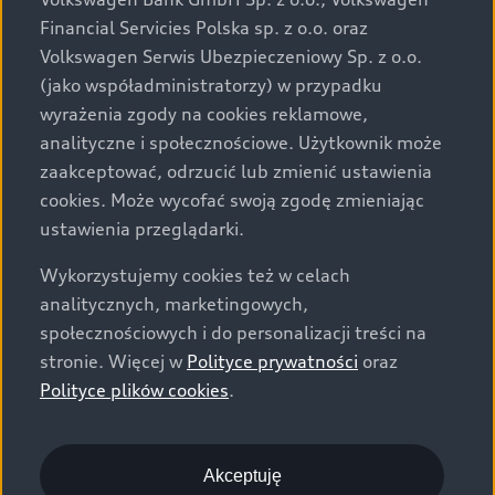
za dopłatą. Wiążące ustalenie ceny, wyposażenia i
Financial Servicies Polska sp. z o.o. oraz
specyfikacji pojazdu następują w umowie sprzedaży, a
Volkswagen Serwis Ubezpieczeniowy Sp. z o.o.
określenie parametrów technicznych zawiera
(jako współadministratorzy) w przypadku
świadectwo homologacji typu pojazdu. Zastrzegamy
wyrażenia zgody na cookies reklamowe,
sobie prawo do zmian i pomyłek. Wszelkie informacje
analityczne i społecznościowe. Użytkownik może
prezentowane na stronie są aktualne na dzień ich
zaakceptować, odrzucić lub zmienić ustawienia
zamieszczania. W celu uzyskania najnowszych
cookies. Może wycofać swoją zgodę zmieniając
informacji prosimy kontaktować się z Partnerem Marki
ustawienia przeglądarki.
Audi.
Wykorzystujemy cookies też w celach
Wszystkie produkowane obecnie samochody marki Audi
analitycznych, marketingowych,
są wykonywane z materiałów spełniających pod
społecznościowych i do personalizacji treści na
względem możliwości odzysku i recyklingu wymagania
stronie. Więcej w
Polityce prywatności
oraz
określone w normie ISO 22628 i są zgodne z
Polityce plików cookies
.
europejskimi świadectwami homologacji wydanymi wg
dyrektywy 2005/64/WE. Volkswagen Group Polska sp. z
o.o. podlega obowiązkowi zapewnienia wszystkim
użytkownikom samochodów marki Volkswagen sieci
Akceptuję