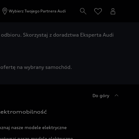
Wybierz Twojego Partnera Audi
odbioru. Skorzystaj z doradztwa Eksperta Audi
zą ofertę na wybrany samochód.
Do góry
lektromobilność
oznaj nasze modele elektryczne
orównaj nasze modele elektryczne