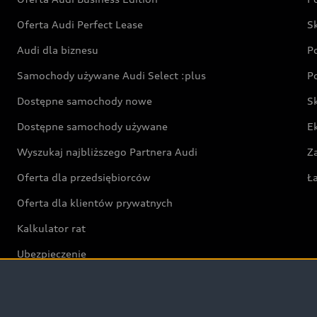
Oferta Audi Perfect Lease
S
Audi dla biznesu
P
Samochody używane Audi Select :plus
P
Dostępne samochody nowe
S
Dostępne samochody używane
E
Wyszukaj najbliższego Partnera Audi
Z
Oferta dla przedsiębiorców
Ł
Oferta dla klientów prywatnych
Kalkulator rat
Ubezpieczenie
Świat Audi RS
Audi driving experience