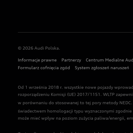
© 2026 Audi Polska.
Informacje prawne
Partnerzy
Centrum Medialne Aud
Formularz cofnięcia zgód
System zgłoszeń naruszeń
Od 1 września 2018 r. wszystkie nowe pojazdy wprowa
rozporządzeniu Komisji (UE) 2017/1151. WLTP zapewnia ba
w porównaniu do stosowanej to tej pory metody NEDC. P
świadectwem homologacji typu wyznaczonymi zgodnie z
może mieć wpływ na poziom zużycia paliwa/energii, em