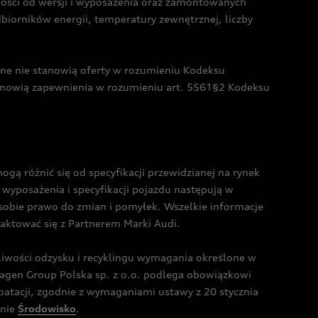
żności od wersji i wyposażenia oraz zamontowanych
dbiorników energii, temperatury zewnętrznej, liczby
czne nie stanowią oferty w rozumieniu Kodeksu
tanowią zapewnienia w rozumieniu art. 5561§2 Kodeksu
 różnić się od specyfikacji przewidzianej na rynek
wyposażenia i specyfikacji pojazdu następują w
sobie prawo do zmian i pomyłek. Wszelkie informacje
taktować się z Partnerem Marki Audi.
wości odzysku i recyklingu wymagania określone w
gen Group Polska sp. z o.o. podlega obowiązkowi
tacji, zgodnie z wymaganiami ustawy z 20 stycznia
onie
Środowisko
.