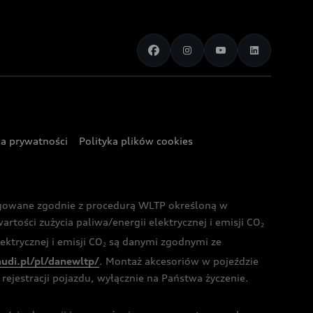
ka prywatności
Polityka plików cookies
ogowane zgodnie z procedurą WLTP określoną w
rtości zużycia paliwa/energii elektrycznej i emisji CO
2
ktrycznej i emisji CO
są danymi zgodnymi ze
2
audi.pl/pl/danewltp/
. Montaż akcesoriów w pojeździe
rejestracji pojazdu, wyłącznie na Państwa życzenie.