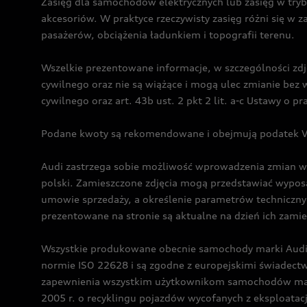
Zasięg dla samochodów elektrycznych lub zasięg w tryb
akcesoriów. W praktyce rzeczywisty zasięg różni się w z
pasażerów, obciążenia ładunkiem i topografii terenu.
Wszelkie prezentowane informacje, w szczególności zdję
cywilnego oraz nie są wiążące i mogą ulec zmianie be
cywilnego oraz art. 43b ust. 2 pkt 2 lit. a-c Ustawy o 
Podane kwoty są rekomendowane i obejmują podatek VA
Audi zastrzega sobie możliwość wprowadzenia zmian w 
polski. Zamieszczone zdjęcia mogą przedstawiać wyposa
umowie sprzedaży, a określenie parametrów techniczny
prezentowane na stronie są aktualne na dzień ich zami
Wszystkie produkowane obecnie samochody marki Audi 
normie ISO 22628 i są zgodne z europejskimi świadec
zapewnienia wszystkim użytkownikom samochodów marki 
2005 r. o recyklingu pojazdów wycofanych z eksploatacj