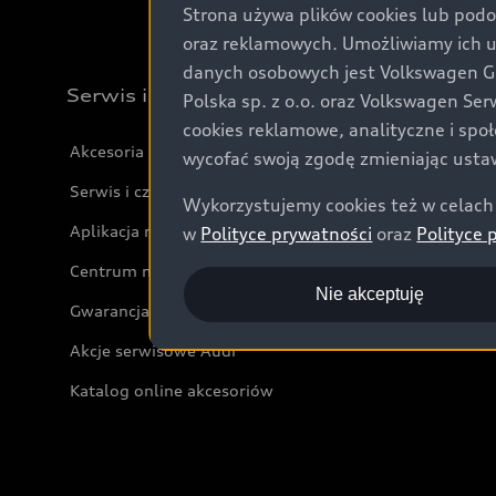
Strona używa plików cookies lub podo
oraz reklamowych. Umożliwiamy ich 
danych osobowych jest Volkswagen Gro
Serwis i akcesoria
Polska sp. z o.o. oraz Volkswagen Se
cookies reklamowe, analityczne i spo
Akcesoria
wycofać swoją zgodę zmieniając ustaw
Serwis i części
Wykorzystujemy cookies też w celach 
Aplikacja myAudi i usługi cyfrowe
w
Polityce prywatności
oraz
Polityce 
Centrum napraw powypadkowych
Nie akceptuję
Gwarancja
Akcje serwisowe Audi
Katalog online akcesoriów