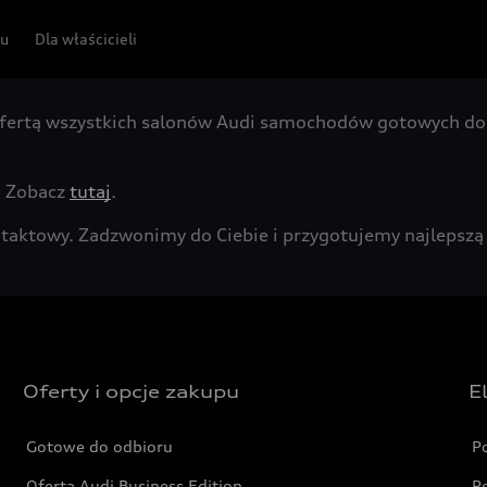
pu
Dla właścicieli
fertą wszystkich salonów Audi samochodów gotowych do 
. Zobacz
tutaj
.
kontaktowy. Zadzwonimy do Ciebie i przygotujemy najleps
Oferty i opcje zakupu
E
Gotowe do odbioru
P
Oferta Audi Business Edition
P