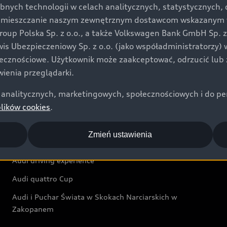
bnych technologii w celach analitycznych, statystycznych,
Audi exclusive
umieszczanie naszym zewnętrznym dostawcom wskazanym w 
up Polska Sp. z o.o., a także Volkswagen Bank GmbH Sp. z o
Świat Audi
rwis Ubezpieczeniowy Sp. z o.o. (jako współadministratorzy
łecznościowe. Użytkownik może zaakceptować, odrzucić lub 
Aktualności i historie postępu
ienia przeglądarki.
Audi Revolut F1® Team
analitycznych, marketingowych, społecznościowych i do perso
Audi Nuvolari
plików cookies
.
Audi Sport Festiwal
Zmień ustawienia
Audi i Muzeum Sztuki Nowoczesnej w Warszawie
Audi driving experience
Audi quattro Cup
Audi i Puchar Świata w Skokach Narciarskich w
Zakopanem