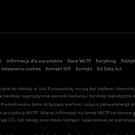
i
Informacje dla warsztatów
Dane WLTP
Recykling
Polity
Ustawienia cookies
Kontakt IOD
Kontakt
EU Data Act
dzane do obrotu w Unii Europejskiej muszą być badane i homol
rdziej rygorystyczne warunki badania i bardziej realistyczne wa
rezentowane dane dotyczące wartości zużycia paliwa/energii ele
 procedurą WLTP. Więcej informacji na temat WLTP na stronie
isję CO
lub zasięg oraz może nastąpić najwcześniej po pierwszej 
2