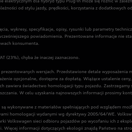
ie elektrycznym dla hybryd typu Plug-In może się różnić w zale
ależności od stylu jazdy, prędkości, korzystania z dodatkowych o
cia, wykresy, specyfikacje, opisy, rysunki lub parametry techni
z wcześniejszego powiadomienia. Prezentowane informacje nie s
prawach konsumenta.
T (23%), chyba że inaczej zaznaczono.
prezentowanych wersjach. Przedstawione detale wyposażenia mogą
żenie opcjonalne, dostępne za dopłatą. Wiążące ustalenie ceny, 
ch zawiera świadectwo homologacji typu pojazdu. Zastrzegamy 
eszczania. W celu uzyskania najnowszych informacji prosimy kon
są wykonywane z materiałów spełniających pod względem możli
twami homologacji wydanymi wg dyrektywy 2005/64/WE. Volkswa
Volkswagen sieci odbioru pojazdów po wycofaniu ich z eksploa
i. Więcej informacji dotyczących ekologii znajdą Państwo na str