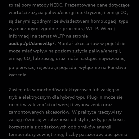
to tej pory metody NEDC. Prezentowane dane dotyczące
wartości zużycia paliwa/energii elektrycznej i emisji CO
2
są danymi zgodnymi ze świadectwem homologacji typu
wyznaczonymi zgodnie z procedurą WLTP. Więcej
informacji na temat WLTP na stronie
audi.pl/pl/danewltp/
. Montaż akcesoriów w pojeździe
może mieć wpływ na poziom zużycia paliwa/energii,
emisję CO
lub zasięg oraz może nastąpić najwcześniej
2
po pierwszej rejestracji pojazdu, wyłącznie na Państwa
życzenie.
Zasięg dla samochodów elektrycznych lub zasięg w
trybie elektrycznym dla hybryd typu Plug-In może się
różnić w zależności od wersji i wyposażenia oraz
zamontowanych akcesoriów. W praktyce rzeczywisty
zasięg różni się w zależności od stylu jazdy, prędkości,
korzystania z dodatkowych odbiorników energii,
temperatury zewnętrznej, liczby pasażerów, obciążenia