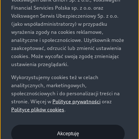
za dopłatą. Wiążące ustalenie ceny, wyposażenia i
Financial Servicies Polska sp. z o.o. oraz
specyfikacji pojazdu następują w umowie sprzedaży, a
Volkswagen Serwis Ubezpieczeniowy Sp. z o.o.
określenie parametrów technicznych zawiera
(jako współadministratorzy) w przypadku
świadectwo homologacji typu pojazdu. Zastrzegamy
wyrażenia zgody na cookies reklamowe,
sobie prawo do zmian i pomyłek. Wszelkie informacje
analityczne i społecznościowe. Użytkownik może
prezentowane na stronie są aktualne na dzień ich
zaakceptować, odrzucić lub zmienić ustawienia
zamieszczania. W celu uzyskania najnowszych
cookies. Może wycofać swoją zgodę zmieniając
informacji prosimy kontaktować się z Partnerem Marki
ustawienia przeglądarki.
Audi.
Wykorzystujemy cookies też w celach
Wszystkie produkowane obecnie samochody marki Audi
analitycznych, marketingowych,
są wykonywane z materiałów spełniających pod
społecznościowych i do personalizacji treści na
względem możliwości odzysku i recyklingu wymagania
stronie. Więcej w
Polityce prywatności
oraz
określone w normie ISO 22628 i są zgodne z
Polityce plików cookies
.
europejskimi świadectwami homologacji wydanymi wg
dyrektywy 2005/64/WE. Volkswagen Group Polska sp. z
o.o. podlega obowiązkowi zapewnienia wszystkim
użytkownikom samochodów marki Volkswagen sieci
Akceptuję