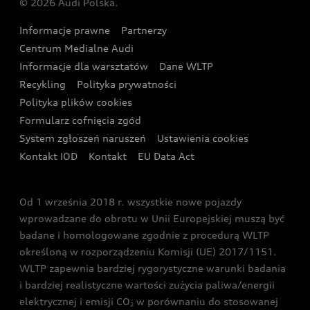
© 2026 Audi Polska.
Gwarancja
Wyszukaj najbliższego Partnera Audi
Audi Sport Festiwal
Eksperci elektromobilności Audi
Informacje prawne
Partnerzy
Akcje serwisowe Audi
Oferta dla przedsiębiorców
Audi i Muzeum Sztuki Nowoczesnej w Warszawie
Centrum Medialne Audi
Zasięg
Katalog online akcesoriów
Oferta dla klientów prywatnych
Informacje dla warsztatów
Dane WLTP
Audi driving experience
Ładowanie
Recykling
Polityka prywatności
Kalkulator rat
Audi quattro Cup
Polityka plików cookies
Formularz cofnięcia zgód
Ubezpieczenie
Audi i Puchar Świata w Skokach Narciarskich w
System zgłoszeń naruszeń
Ustawienia cookies
Zakopanem
Świat Audi RS
Kontakt IOD
Kontakt
EU Data Act
Audi driving experience
Od 1 września 2018 r. wszystkie nowe pojazdy
Audi exclusive
wprowadzane do obrotu w Unii Europejskiej muszą być
badane i homologowane zgodnie z procedurą WLTP
określoną w rozporządzeniu Komisji (UE) 2017/1151.
WLTP zapewnia bardziej rygorystyczne warunki badania
i bardziej realistyczne wartości zużycia paliwa/energii
elektrycznej i emisji CO
w porównaniu do stosowanej
2