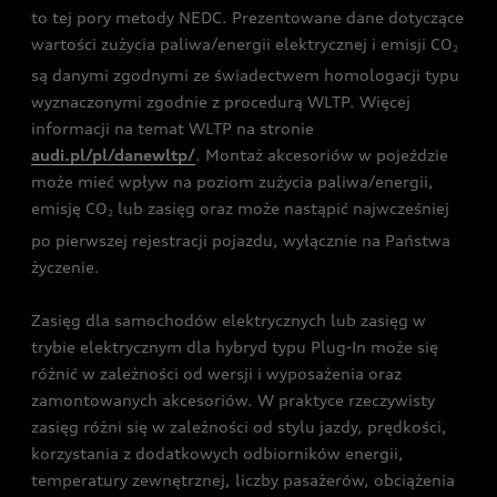
to tej pory metody NEDC. Prezentowane dane dotyczące
wartości zużycia paliwa/energii elektrycznej i emisji CO
2
są danymi zgodnymi ze świadectwem homologacji typu
wyznaczonymi zgodnie z procedurą WLTP. Więcej
informacji na temat WLTP na stronie
audi.pl/pl/danewltp/
. Montaż akcesoriów w pojeździe
może mieć wpływ na poziom zużycia paliwa/energii,
emisję CO
lub zasięg oraz może nastąpić najwcześniej
2
po pierwszej rejestracji pojazdu, wyłącznie na Państwa
życzenie.
Zasięg dla samochodów elektrycznych lub zasięg w
trybie elektrycznym dla hybryd typu Plug-In może się
różnić w zależności od wersji i wyposażenia oraz
zamontowanych akcesoriów. W praktyce rzeczywisty
zasięg różni się w zależności od stylu jazdy, prędkości,
korzystania z dodatkowych odbiorników energii,
temperatury zewnętrznej, liczby pasażerów, obciążenia