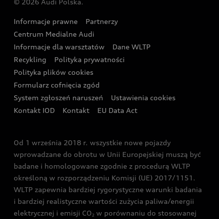
© 2026 Audi Polska.
Gwarancja
Wyszukaj najbliższego Partnera Audi
Audi Sport Festiwal
Eksperci elektromobilności Audi
Informacje prawne
Partnerzy
Akcje serwisowe Audi
Oferta dla przedsiębiorców
Audi i Muzeum Sztuki Nowoczesnej w Warszawie
Centrum Medialne Audi
Zasięg
Katalog online akcesoriów
Oferta dla klientów prywatnych
Informacje dla warsztatów
Dane WLTP
Audi driving experience
Ładowanie
Recykling
Polityka prywatności
Kalkulator rat
Audi quattro Cup
Polityka plików cookies
Formularz cofnięcia zgód
Ubezpieczenie
Audi i Puchar Świata w Skokach Narciarskich w
System zgłoszeń naruszeń
Ustawienia cookies
Zakopanem
Świat Audi RS
Kontakt IOD
Kontakt
EU Data Act
Audi driving experience
Od 1 września 2018 r. wszystkie nowe pojazdy
Audi exclusive
wprowadzane do obrotu w Unii Europejskiej muszą być
badane i homologowane zgodnie z procedurą WLTP
określoną w rozporządzeniu Komisji (UE) 2017/1151.
WLTP zapewnia bardziej rygorystyczne warunki badania
i bardziej realistyczne wartości zużycia paliwa/energii
elektrycznej i emisji CO
w porównaniu do stosowanej
2