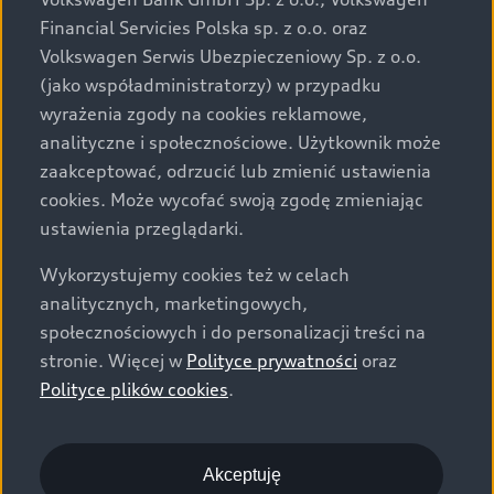
za dopłatą. Wiążące ustalenie ceny, wyposażenia i
Financial Servicies Polska sp. z o.o. oraz
specyfikacji pojazdu następują w umowie sprzedaży, a
Volkswagen Serwis Ubezpieczeniowy Sp. z o.o.
określenie parametrów technicznych zawiera
(jako współadministratorzy) w przypadku
świadectwo homologacji typu pojazdu. Zastrzegamy
wyrażenia zgody na cookies reklamowe,
sobie prawo do zmian i pomyłek. Wszelkie informacje
analityczne i społecznościowe. Użytkownik może
prezentowane na stronie są aktualne na dzień ich
zaakceptować, odrzucić lub zmienić ustawienia
zamieszczania. W celu uzyskania najnowszych
cookies. Może wycofać swoją zgodę zmieniając
informacji prosimy kontaktować się z Partnerem Marki
ustawienia przeglądarki.
Audi.
Wykorzystujemy cookies też w celach
Wszystkie produkowane obecnie samochody marki Audi
analitycznych, marketingowych,
są wykonywane z materiałów spełniających pod
społecznościowych i do personalizacji treści na
względem możliwości odzysku i recyklingu wymagania
stronie. Więcej w
Polityce prywatności
oraz
określone w normie ISO 22628 i są zgodne z
Polityce plików cookies
.
europejskimi świadectwami homologacji wydanymi wg
dyrektywy 2005/64/WE. Volkswagen Group Polska sp. z
o.o. podlega obowiązkowi zapewnienia wszystkim
użytkownikom samochodów marki Volkswagen sieci
Akceptuję