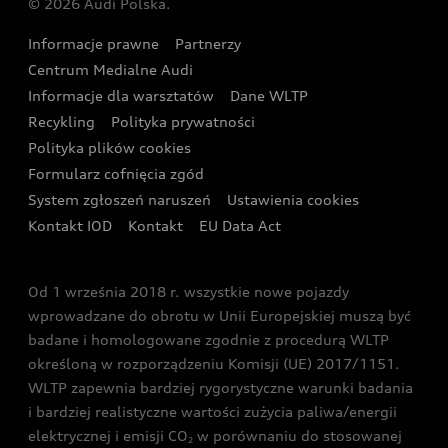
© 2026 Audi Polska.
Gwarancja
Wyszukaj najbliższego Partnera Audi
Audi Sport Festiwal
Eksperci elektromobilności Audi
Informacje prawne
Partnerzy
Akcje serwisowe Audi
Oferta dla przedsiębiorców
Audi i Muzeum Sztuki Nowoczesnej w Warszawie
Centrum Medialne Audi
Zasięg
Katalog online akcesoriów
Oferta dla klientów prywatnych
Informacje dla warsztatów
Dane WLTP
Audi driving experience
Ładowanie
Recykling
Polityka prywatności
Kalkulator rat
Audi quattro Cup
Polityka plików cookies
Formularz cofnięcia zgód
Ubezpieczenie
Audi i Puchar Świata w Skokach Narciarskich w
System zgłoszeń naruszeń
Ustawienia cookies
Zakopanem
Świat Audi RS
Kontakt IOD
Kontakt
EU Data Act
Audi driving experience
Od 1 września 2018 r. wszystkie nowe pojazdy
Audi exclusive
wprowadzane do obrotu w Unii Europejskiej muszą być
badane i homologowane zgodnie z procedurą WLTP
określoną w rozporządzeniu Komisji (UE) 2017/1151.
WLTP zapewnia bardziej rygorystyczne warunki badania
i bardziej realistyczne wartości zużycia paliwa/energii
elektrycznej i emisji CO
w porównaniu do stosowanej
2