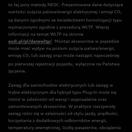
to tej pory metody NEDC. Prezentowane dane dotyczące
wartości zużycia paliwa/energii elektrycznej i emisji CO
2
są danymi zgodnymi ze świadectwem homologacji typu
wyznaczonymi zgodnie z procedurą WLTP. Więcej
informacji na temat WLTP na stronie
audi.pl/pl/danewltp/
. Montaż akcesoriów w pojeździe
może mieć wpływ na poziom zużycia paliwa/energii,
emisję CO
lub zasięg oraz może nastąpić najwcześniej
2
po pierwszej rejestracji pojazdu, wyłącznie na Państwa
życzenie.
Zasięg dla samochodów elektrycznych lub zasięg w
trybie elektrycznym dla hybryd typu Plug-In może się
różnić w zależności od wersji i wyposażenia oraz
zamontowanych akcesoriów. W praktyce rzeczywisty
zasięg różni się w zależności od stylu jazdy, prędkości,
korzystania z dodatkowych odbiorników energii,
temperatury zewnętrznej, liczby pasażerów, obciążenia