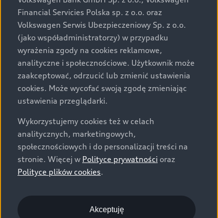
za dopłatą. Wiążące ustalenie ceny, wyposażenia i
Financial Servicies Polska sp. z o.o. oraz
specyfikacji pojazdu następują w umowie sprzedaży, a
Volkswagen Serwis Ubezpieczeniowy Sp. z o.o.
określenie parametrów technicznych zawiera
(jako współadministratorzy) w przypadku
świadectwo homologacji typu pojazdu. Zastrzegamy
wyrażenia zgody na cookies reklamowe,
sobie prawo do zmian i pomyłek. Wszelkie informacje
analityczne i społecznościowe. Użytkownik może
prezentowane na stronie są aktualne na dzień ich
zaakceptować, odrzucić lub zmienić ustawienia
zamieszczania. W celu uzyskania najnowszych
cookies. Może wycofać swoją zgodę zmieniając
informacji prosimy kontaktować się z Partnerem Marki
ustawienia przeglądarki.
Audi.
Wykorzystujemy cookies też w celach
Wszystkie produkowane obecnie samochody marki Audi
analitycznych, marketingowych,
są wykonywane z materiałów spełniających pod
społecznościowych i do personalizacji treści na
względem możliwości odzysku i recyklingu wymagania
stronie. Więcej w
Polityce prywatności
oraz
określone w normie ISO 22628 i są zgodne z
Polityce plików cookies
.
europejskimi świadectwami homologacji wydanymi wg
dyrektywy 2005/64/WE. Volkswagen Group Polska sp. z
o.o. podlega obowiązkowi zapewnienia wszystkim
użytkownikom samochodów marki Volkswagen sieci
Akceptuję