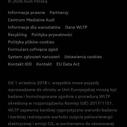
© 2026 Audi Polska.
Gwarancja
Wyszukaj najbliższego Partnera Audi
Audi Sport Festiwal
Eksperci elektromobilności Audi
Informacje prawne
Partnerzy
Akcje serwisowe Audi
Oferta dla przedsiębiorców
Audi i Muzeum Sztuki Nowoczesnej w Warszawie
Centrum Medialne Audi
Zasięg
Katalog online akcesoriów
Oferta dla klientów prywatnych
Informacje dla warsztatów
Dane WLTP
Audi driving experience
Ładowanie
Recykling
Polityka prywatności
Kalkulator rat
Audi quattro Cup
Polityka plików cookies
Formularz cofnięcia zgód
Ubezpieczenie
Audi i Puchar Świata w Skokach Narciarskich w
System zgłoszeń naruszeń
Ustawienia cookies
Zakopanem
Świat Audi RS
Kontakt IOD
Kontakt
EU Data Act
Audi driving experience
Od 1 września 2018 r. wszystkie nowe pojazdy
Audi exclusive
wprowadzane do obrotu w Unii Europejskiej muszą być
badane i homologowane zgodnie z procedurą WLTP
określoną w rozporządzeniu Komisji (UE) 2017/1151.
WLTP zapewnia bardziej rygorystyczne warunki badania
i bardziej realistyczne wartości zużycia paliwa/energii
elektrycznej i emisji CO
w porównaniu do stosowanej
2