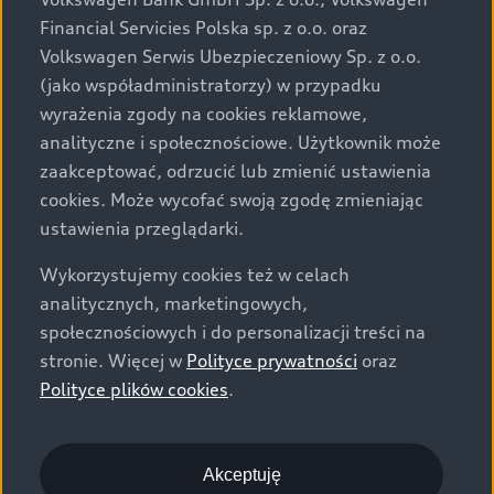
za dopłatą. Wiążące ustalenie ceny, wyposażenia i
Financial Servicies Polska sp. z o.o. oraz
specyfikacji pojazdu następują w umowie sprzedaży, a
Volkswagen Serwis Ubezpieczeniowy Sp. z o.o.
określenie parametrów technicznych zawiera
(jako współadministratorzy) w przypadku
świadectwo homologacji typu pojazdu. Zastrzegamy
wyrażenia zgody na cookies reklamowe,
sobie prawo do zmian i pomyłek. Wszelkie informacje
analityczne i społecznościowe. Użytkownik może
prezentowane na stronie są aktualne na dzień ich
zaakceptować, odrzucić lub zmienić ustawienia
zamieszczania. W celu uzyskania najnowszych
cookies. Może wycofać swoją zgodę zmieniając
informacji prosimy kontaktować się z Partnerem Marki
ustawienia przeglądarki.
Audi.
Wykorzystujemy cookies też w celach
Wszystkie produkowane obecnie samochody marki Audi
analitycznych, marketingowych,
są wykonywane z materiałów spełniających pod
społecznościowych i do personalizacji treści na
względem możliwości odzysku i recyklingu wymagania
stronie. Więcej w
Polityce prywatności
oraz
określone w normie ISO 22628 i są zgodne z
Polityce plików cookies
.
europejskimi świadectwami homologacji wydanymi wg
dyrektywy 2005/64/WE. Volkswagen Group Polska sp. z
o.o. podlega obowiązkowi zapewnienia wszystkim
użytkownikom samochodów marki Volkswagen sieci
Akceptuję