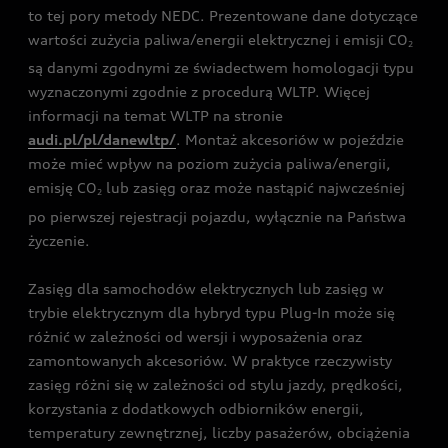
to tej pory metody NEDC. Prezentowane dane dotyczące
wartości zużycia paliwa/energii elektrycznej i emisji CO
2
są danymi zgodnymi ze świadectwem homologacji typu
wyznaczonymi zgodnie z procedurą WLTP. Więcej
informacji na temat WLTP na stronie
audi.pl/pl/danewltp/
. Montaż akcesoriów w pojeździe
może mieć wpływ na poziom zużycia paliwa/energii,
emisję CO
lub zasięg oraz może nastąpić najwcześniej
2
po pierwszej rejestracji pojazdu, wyłącznie na Państwa
życzenie.
Zasięg dla samochodów elektrycznych lub zasięg w
trybie elektrycznym dla hybryd typu Plug-In może się
różnić w zależności od wersji i wyposażenia oraz
zamontowanych akcesoriów. W praktyce rzeczywisty
zasięg różni się w zależności od stylu jazdy, prędkości,
korzystania z dodatkowych odbiorników energii,
temperatury zewnętrznej, liczby pasażerów, obciążenia