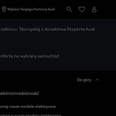
Wybierz Twojego Partnera Audi
odbioru. Skorzystaj z doradztwa Eksperta Audi
zą ofertę na wybrany samochód.
Do góry
lektromobilność
oznaj nasze modele elektryczne
orównaj nasze modele elektryczne