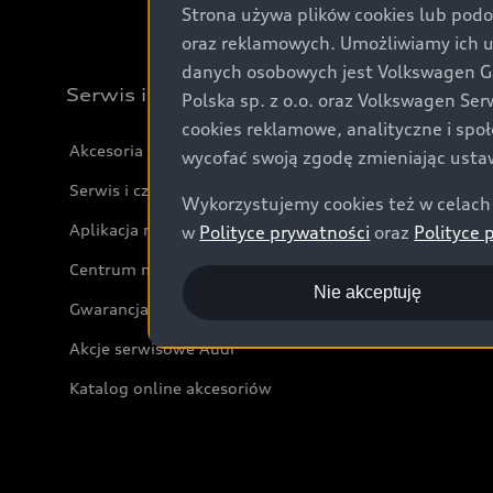
Strona używa plików cookies lub podo
oraz reklamowych. Umożliwiamy ich 
danych osobowych jest Volkswagen Gro
Serwis i akcesoria
Polska sp. z o.o. oraz Volkswagen Se
cookies reklamowe, analityczne i spo
Akcesoria
wycofać swoją zgodę zmieniając ustaw
Serwis i części
Wykorzystujemy cookies też w celach 
Aplikacja myAudi i usługi cyfrowe
w
Polityce prywatności
oraz
Polityce 
Centrum napraw powypadkowych
Nie akceptuję
Gwarancja
Akcje serwisowe Audi
Katalog online akcesoriów