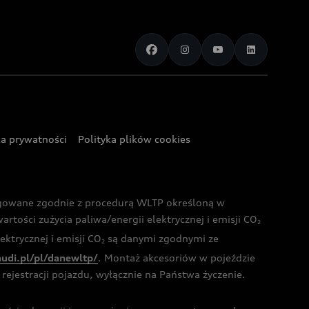
ka prywatności
Polityka plików cookies
ogowane zgodnie z procedurą WLTP określoną w
rtości zużycia paliwa/energii elektrycznej i emisji CO
2
ktrycznej i emisji CO
są danymi zgodnymi ze
2
audi.pl/pl/danewltp/
. Montaż akcesoriów w pojeździe
rejestracji pojazdu, wyłącznie na Państwa życzenie.