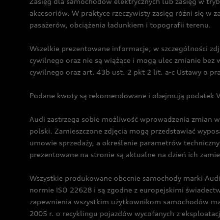
Zasięg dla samochodów elektrycznych lub zasięg w tryb
akcesoriów. W praktyce rzeczywisty zasięg różni się w z
pasażerów, obciążenia ładunkiem i topografii terenu.
Wszelkie prezentowane informacje, w szczególności zdję
cywilnego oraz nie są wiążące i mogą ulec zmianie be
cywilnego oraz art. 43b ust. 2 pkt 2 lit. a-c Ustawy o 
Podane kwoty są rekomendowane i obejmują podatek VA
Audi zastrzega sobie możliwość wprowadzenia zmian w 
polski. Zamieszczone zdjęcia mogą przedstawiać wyposa
umowie sprzedaży, a określenie parametrów techniczny
prezentowane na stronie są aktualne na dzień ich zami
Wszystkie produkowane obecnie samochody marki Audi 
normie ISO 22628 i są zgodne z europejskimi świadec
zapewnienia wszystkim użytkownikom samochodów marki 
2005 r. o recyklingu pojazdów wycofanych z eksploatacj