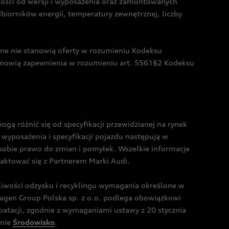
żności od wersji i wyposażenia oraz zamontowanych
dbiorników energii, temperatury zewnętrznej, liczby
czne nie stanowią oferty w rozumieniu Kodeksu
tanowią zapewnienia w rozumieniu art. 5561§2 Kodeksu
 różnić się od specyfikacji przewidzianej na rynek
wyposażenia i specyfikacji pojazdu następują w
sobie prawo do zmian i pomyłek. Wszelkie informacje
taktować się z Partnerem Marki Audi.
wości odzysku i recyklingu wymagania określone w
gen Group Polska sp. z o.o. podlega obowiązkowi
tacji, zgodnie z wymaganiami ustawy z 20 stycznia
onie
Środowisko
.