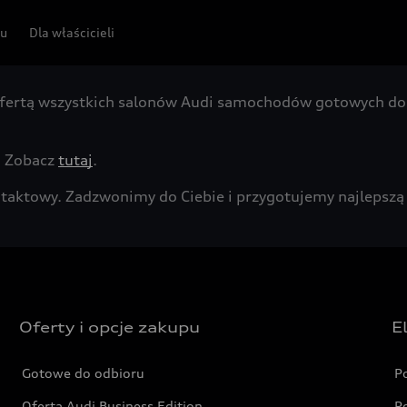
pu
Dla właścicieli
fertą wszystkich salonów Audi samochodów gotowych do 
. Zobacz
tutaj
.
kontaktowy. Zadzwonimy do Ciebie i przygotujemy najleps
Oferty i opcje zakupu
E
Gotowe do odbioru
P
Oferta Audi Business Edition
P