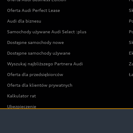
Oferta Audi Perfect Lease
S
Audi dla biznesu
P
Samochody używane Audi Select :plus
P
Dostępne samochody nowe
S
Dostępne samochody używane
E
Wyszukaj najbliższego Partnera Audi
Z
Oferta dla przedsiębiorców
Ł
Oferta dla klientów prywatnych
Kalkulator rat
Ubezpieczenie
Świat Audi RS
Audi driving experience