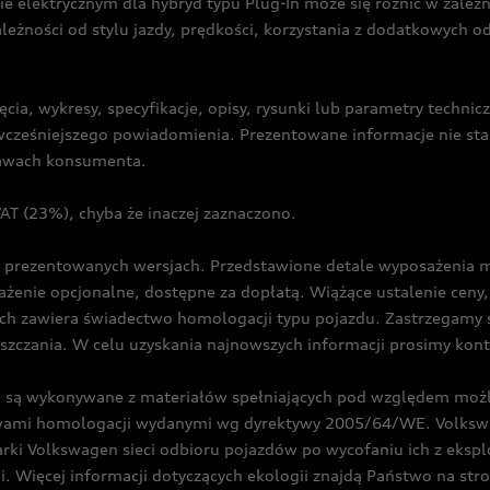
ie elektrycznym dla hybryd typu Plug-In może się różnić w zale
ależności od stylu jazdy, prędkości, korzystania z dodatkowych o
cia, wykresy, specyfikacje, opisy, rysunki lub parametry techni
z wcześniejszego powiadomienia. Prezentowane informacje nie s
prawach konsumenta.
T (23%), chyba że inaczej zaznaczono.
prezentowanych wersjach. Przedstawione detale wyposażenia mogą
żenie opcjonalne, dostępne za dopłatą. Wiążące ustalenie ceny, 
ch zawiera świadectwo homologacji typu pojazdu. Zastrzegamy 
eszczania. W celu uzyskania najnowszych informacji prosimy kon
są wykonywane z materiałów spełniających pod względem możli
twami homologacji wydanymi wg dyrektywy 2005/64/WE. Volkswa
Volkswagen sieci odbioru pojazdów po wycofaniu ich z eksploa
i. Więcej informacji dotyczących ekologii znajdą Państwo na str