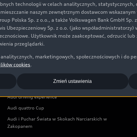
bnych technologii w celach analitycznych, statystycznych,
Audi exclusive
umieszczanie naszym zewnętrznym dostawcom wskazanym w 
up Polska Sp. z o.o., a także Volkswagen Bank GmbH Sp. z o
Świat Audi
rwis Ubezpieczeniowy Sp. z o.o. (jako współadministratorzy
łecznościowe. Użytkownik może zaakceptować, odrzucić lub 
Aktualności i historie postępu
ienia przeglądarki.
Audi Revolut F1® Team
analitycznych, marketingowych, społecznościowych i do perso
Audi Nuvolari
plików cookies
.
Audi Sport Festiwal
Zmień ustawienia
Audi i Muzeum Sztuki Nowoczesnej w Warszawie
Audi driving experience
Audi quattro Cup
Audi i Puchar Świata w Skokach Narciarskich w
Zakopanem