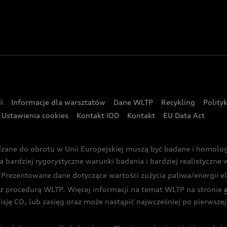
i
Informacje dla warsztatów
Dane WLTP
Recykling
Polity
Ustawienia cookies
Kontakt IOD
Kontakt
EU Data Act
dzane do obrotu w Unii Europejskiej muszą być badane i homol
rdziej rygorystyczne warunki badania i bardziej realistyczne wa
rezentowane dane dotyczące wartości zużycia paliwa/energii ele
 procedurą WLTP. Więcej informacji na temat WLTP na stronie
isję CO
lub zasięg oraz może nastąpić najwcześniej po pierwszej 
2