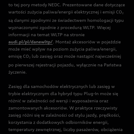
to tej pory metody NEDC. Prezentowane dane dotyczące
wartości zużycia paliwa/energii elektrycznej i emisji CO
2
są danymi zgodnymi ze świadectwem homologacji typu
wyznaczonymi zgodnie z procedurą WLTP. Więcej
informacji na temat WLTP na stronie
audi.pl/pl/danewltp/
. Montaż akcesoriów w pojeździe
może mieć wpływ na poziom zużycia paliwa/energii,
emisję CO
lub zasięg oraz może nastąpić najwcześniej
2
po pierwszej rejestracji pojazdu, wyłącznie na Państwa
życzenie.
Zasięg dla samochodów elektrycznych lub zasięg w
trybie elektrycznym dla hybryd typu Plug-In może się
różnić w zależności od wersji i wyposażenia oraz
zamontowanych akcesoriów. W praktyce rzeczywisty
zasięg różni się w zależności od stylu jazdy, prędkości,
korzystania z dodatkowych odbiorników energii,
temperatury zewnętrznej, liczby pasażerów, obciążenia