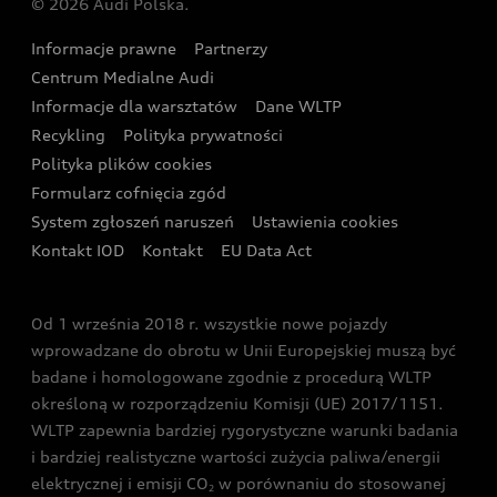
© 2026 Audi Polska.
Gwarancja
Wyszukaj najbliższego Partnera Audi
Audi Sport Festiwal
Eksperci elektromobilności Audi
Informacje prawne
Partnerzy
Akcje serwisowe Audi
Oferta dla przedsiębiorców
Audi i Muzeum Sztuki Nowoczesnej w Warszawie
Centrum Medialne Audi
Zasięg
Katalog online akcesoriów
Oferta dla klientów prywatnych
Informacje dla warsztatów
Dane WLTP
Audi driving experience
Ładowanie
Recykling
Polityka prywatności
Kalkulator rat
Audi quattro Cup
Polityka plików cookies
Formularz cofnięcia zgód
Ubezpieczenie
Audi i Puchar Świata w Skokach Narciarskich w
System zgłoszeń naruszeń
Ustawienia cookies
Zakopanem
Świat Audi RS
Kontakt IOD
Kontakt
EU Data Act
Audi driving experience
Od 1 września 2018 r. wszystkie nowe pojazdy
Audi exclusive
wprowadzane do obrotu w Unii Europejskiej muszą być
badane i homologowane zgodnie z procedurą WLTP
określoną w rozporządzeniu Komisji (UE) 2017/1151.
WLTP zapewnia bardziej rygorystyczne warunki badania
i bardziej realistyczne wartości zużycia paliwa/energii
elektrycznej i emisji CO
w porównaniu do stosowanej
2