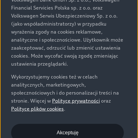
za dopłatą. Wiążące ustalenie ceny, wyposażenia i
Financial Servicies Polska sp. z o.o. oraz
specyfikacji pojazdu następują w umowie sprzedaży, a
Volkswagen Serwis Ubezpieczeniowy Sp. z o.o.
określenie parametrów technicznych zawiera
(jako współadministratorzy) w przypadku
świadectwo homologacji typu pojazdu. Zastrzegamy
wyrażenia zgody na cookies reklamowe,
sobie prawo do zmian i pomyłek. Wszelkie informacje
analityczne i społecznościowe. Użytkownik może
prezentowane na stronie są aktualne na dzień ich
zaakceptować, odrzucić lub zmienić ustawienia
zamieszczania. W celu uzyskania najnowszych
cookies. Może wycofać swoją zgodę zmieniając
informacji prosimy kontaktować się z Partnerem Marki
ustawienia przeglądarki.
Audi.
Wykorzystujemy cookies też w celach
Wszystkie produkowane obecnie samochody marki Audi
analitycznych, marketingowych,
są wykonywane z materiałów spełniających pod
społecznościowych i do personalizacji treści na
względem możliwości odzysku i recyklingu wymagania
stronie. Więcej w
Polityce prywatności
oraz
określone w normie ISO 22628 i są zgodne z
Polityce plików cookies
.
europejskimi świadectwami homologacji wydanymi wg
dyrektywy 2005/64/WE. Volkswagen Group Polska sp. z
o.o. podlega obowiązkowi zapewnienia wszystkim
użytkownikom samochodów marki Volkswagen sieci
Akceptuję