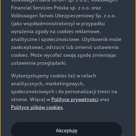
za dopłatą. Wiążące ustalenie ceny, wyposażenia i
Financial Servicies Polska sp. z o.o. oraz
specyfikacji pojazdu następują w umowie sprzedaży, a
Volkswagen Serwis Ubezpieczeniowy Sp. z o.o.
określenie parametrów technicznych zawiera
(jako współadministratorzy) w przypadku
świadectwo homologacji typu pojazdu. Zastrzegamy
wyrażenia zgody na cookies reklamowe,
sobie prawo do zmian i pomyłek. Wszelkie informacje
analityczne i społecznościowe. Użytkownik może
prezentowane na stronie są aktualne na dzień ich
zaakceptować, odrzucić lub zmienić ustawienia
zamieszczania. W celu uzyskania najnowszych
cookies. Może wycofać swoją zgodę zmieniając
informacji prosimy kontaktować się z Partnerem Marki
ustawienia przeglądarki.
Audi.
Wykorzystujemy cookies też w celach
Wszystkie produkowane obecnie samochody marki Audi
analitycznych, marketingowych,
są wykonywane z materiałów spełniających pod
społecznościowych i do personalizacji treści na
względem możliwości odzysku i recyklingu wymagania
stronie. Więcej w
Polityce prywatności
oraz
określone w normie ISO 22628 i są zgodne z
Polityce plików cookies
.
europejskimi świadectwami homologacji wydanymi wg
dyrektywy 2005/64/WE. Volkswagen Group Polska sp. z
o.o. podlega obowiązkowi zapewnienia wszystkim
użytkownikom samochodów marki Volkswagen sieci
Akceptuję