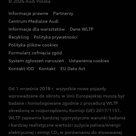
© 2026 Audi Polska.
Gwarancja
Wyszukaj najbliższego Partnera Audi
Audi Sport Festiwal
Eksperci elektromobilności Audi
Informacje prawne
Partnerzy
Akcje serwisowe Audi
Oferta dla przedsiębiorców
Audi i Muzeum Sztuki Nowoczesnej w Warszawie
Centrum Medialne Audi
Zasięg
Katalog online akcesoriów
Oferta dla klientów prywatnych
Informacje dla warsztatów
Dane WLTP
Audi driving experience
Ładowanie
Recykling
Polityka prywatności
Kalkulator rat
Audi quattro Cup
Polityka plików cookies
Formularz cofnięcia zgód
Ubezpieczenie
Audi i Puchar Świata w Skokach Narciarskich w
System zgłoszeń naruszeń
Ustawienia cookies
Zakopanem
Świat Audi RS
Kontakt IOD
Kontakt
EU Data Act
Audi driving experience
Od 1 września 2018 r. wszystkie nowe pojazdy
Audi exclusive
wprowadzane do obrotu w Unii Europejskiej muszą być
badane i homologowane zgodnie z procedurą WLTP
określoną w rozporządzeniu Komisji (UE) 2017/1151.
WLTP zapewnia bardziej rygorystyczne warunki badania
i bardziej realistyczne wartości zużycia paliwa/energii
elektrycznej i emisji CO
w porównaniu do stosowanej
2