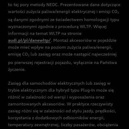
to tej pory metody NEDC. Prezentowane dane dotyczące
wartości zużycia paliwa/energii elektrycznej i emisji CO
2
są danymi zgodnymi ze świadectwem homologacji typu
wyznaczonymi zgodnie z procedurą WLTP. Więcej
informacji na temat WLTP na stronie
audi.pl/pl/danewltp/
. Montaż akcesoriów w pojeździe
może mieć wpływ na poziom zużycia paliwa/energii,
emisję CO
lub zasięg oraz może nastąpić najwcześniej
2
po pierwszej rejestracji pojazdu, wyłącznie na Państwa
życzenie.
Zasięg dla samochodów elektrycznych lub zasięg w
trybie elektrycznym dla hybryd typu Plug-In może się
różnić w zależności od wersji i wyposażenia oraz
zamontowanych akcesoriów. W praktyce rzeczywisty
zasięg różni się w zależności od stylu jazdy, prędkości,
korzystania z dodatkowych odbiorników energii,
temperatury zewnętrznej, liczby pasażerów, obciążenia