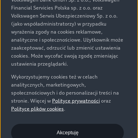
za dopłatą. Wiążące ustalenie ceny, wyposażenia i
Financial Servicies Polska sp. z o.o. oraz
specyfikacji pojazdu następują w umowie sprzedaży, a
Volkswagen Serwis Ubezpieczeniowy Sp. z o.o.
określenie parametrów technicznych zawiera
(jako współadministratorzy) w przypadku
świadectwo homologacji typu pojazdu. Zastrzegamy
wyrażenia zgody na cookies reklamowe,
sobie prawo do zmian i pomyłek. Wszelkie informacje
analityczne i społecznościowe. Użytkownik może
prezentowane na stronie są aktualne na dzień ich
zaakceptować, odrzucić lub zmienić ustawienia
zamieszczania. W celu uzyskania najnowszych
cookies. Może wycofać swoją zgodę zmieniając
informacji prosimy kontaktować się z Partnerem Marki
ustawienia przeglądarki.
Audi.
Wykorzystujemy cookies też w celach
Wszystkie produkowane obecnie samochody marki Audi
analitycznych, marketingowych,
są wykonywane z materiałów spełniających pod
społecznościowych i do personalizacji treści na
względem możliwości odzysku i recyklingu wymagania
stronie. Więcej w
Polityce prywatności
oraz
określone w normie ISO 22628 i są zgodne z
Polityce plików cookies
.
europejskimi świadectwami homologacji wydanymi wg
dyrektywy 2005/64/WE. Volkswagen Group Polska sp. z
o.o. podlega obowiązkowi zapewnienia wszystkim
użytkownikom samochodów marki Volkswagen sieci
Akceptuję