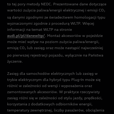
to tej pory metody NEDC. Prezentowane dane dotyczące
wartości zużycia paliwa/energii elektrycznej i emisji CO
2
są danymi zgodnymi ze świadectwem homologacji typu
wyznaczonymi zgodnie z procedurą WLTP. Więcej
informacji na temat WLTP na stronie
audi.pl/pl/danewltp/
. Montaż akcesoriów w pojeździe
może mieć wpływ na poziom zużycia paliwa/energii,
emisję CO
lub zasięg oraz może nastąpić najwcześniej
2
po pierwszej rejestracji pojazdu, wyłącznie na Państwa
życzenie.
Zasięg dla samochodów elektrycznych lub zasięg w
trybie elektrycznym dla hybryd typu Plug-In może się
różnić w zależności od wersji i wyposażenia oraz
zamontowanych akcesoriów. W praktyce rzeczywisty
zasięg różni się w zależności od stylu jazdy, prędkości,
korzystania z dodatkowych odbiorników energii,
temperatury zewnętrznej, liczby pasażerów, obciążenia