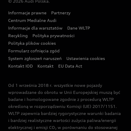
© 2026 Audi Polska.
Gwarancja
Wyszukaj najbliższego Partnera Audi
Audi Sport Festiwal
Eksperci elektromobilności Audi
Informacje prawne
Partnerzy
Akcje serwisowe Audi
Oferta dla przedsiębiorców
Audi i Muzeum Sztuki Nowoczesnej w Warszawie
Centrum Medialne Audi
Zasięg
Katalog online akcesoriów
Oferta dla klientów prywatnych
Informacje dla warsztatów
Dane WLTP
Audi driving experience
Ładowanie
Recykling
Polityka prywatności
Kalkulator rat
Audi quattro Cup
Polityka plików cookies
Formularz cofnięcia zgód
Ubezpieczenie
Audi i Puchar Świata w Skokach Narciarskich w
System zgłoszeń naruszeń
Ustawienia cookies
Zakopanem
Świat Audi RS
Kontakt IOD
Kontakt
EU Data Act
Audi driving experience
Od 1 września 2018 r. wszystkie nowe pojazdy
Audi exclusive
wprowadzane do obrotu w Unii Europejskiej muszą być
badane i homologowane zgodnie z procedurą WLTP
określoną w rozporządzeniu Komisji (UE) 2017/1151.
WLTP zapewnia bardziej rygorystyczne warunki badania
i bardziej realistyczne wartości zużycia paliwa/energii
elektrycznej i emisji CO
w porównaniu do stosowanej
2