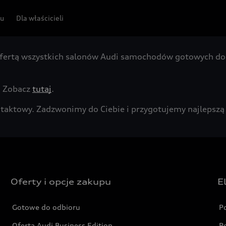
pu
Dla właścicieli
fertą wszystkich salonów Audi samochodów gotowych do 
. Zobacz
tutaj
.
kontaktowy. Zadzwonimy do Ciebie i przygotujemy najleps
Oferty i opcje zakupu
E
Gotowe do odbioru
P
Oferta Audi Business Edition
P