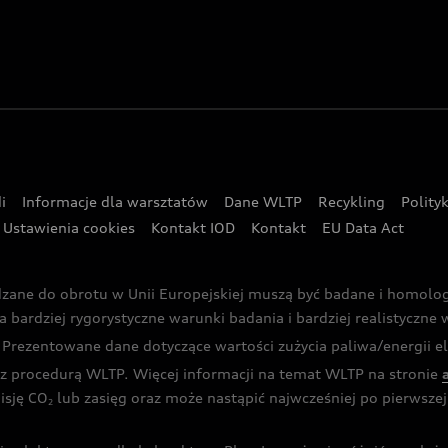
i
Informacje dla warsztatów
Dane WLTP
Recykling
Polity
Ustawienia cookies
Kontakt IOD
Kontakt
EU Data Act
dzane do obrotu w Unii Europejskiej muszą być badane i homol
rdziej rygorystyczne warunki badania i bardziej realistyczne wa
rezentowane dane dotyczące wartości zużycia paliwa/energii ele
 procedurą WLTP. Więcej informacji na temat WLTP na stronie
isję CO
lub zasięg oraz może nastąpić najwcześniej po pierwszej 
2