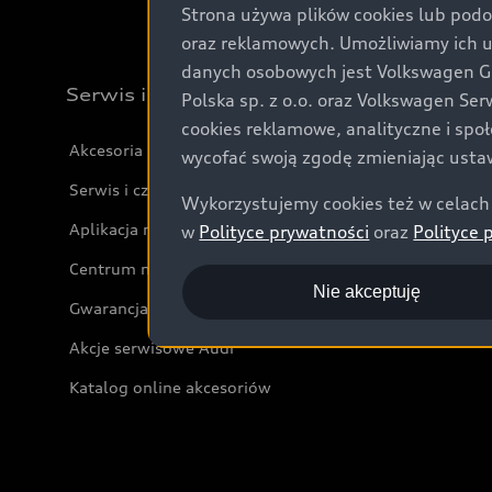
Strona używa plików cookies lub podo
oraz reklamowych. Umożliwiamy ich 
danych osobowych jest Volkswagen Gro
Serwis i akcesoria
Polska sp. z o.o. oraz Volkswagen Se
cookies reklamowe, analityczne i spo
Akcesoria
wycofać swoją zgodę zmieniając ustaw
Serwis i części
Wykorzystujemy cookies też w celach 
Aplikacja myAudi i usługi cyfrowe
w
Polityce prywatności
oraz
Polityce 
Centrum napraw powypadkowych
Nie akceptuję
Gwarancja
Akcje serwisowe Audi
Katalog online akcesoriów