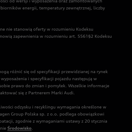
żności od wersji i wyposażenia oraz zamontowanych
dbiorników energii, temperatury zewnętrznej, liczby
czne nie stanowią oferty w rozumieniu Kodeksu
tanowią zapewnienia w rozumieniu art. 5561§2 Kodeksu
 różnić się od specyfikacji przewidzianej na rynek
wyposażenia i specyfikacji pojazdu następują w
sobie prawo do zmian i pomyłek. Wszelkie informacje
taktować się z Partnerem Marki Audi.
wości odzysku i recyklingu wymagania określone w
gen Group Polska sp. z o.o. podlega obowiązkowi
tacji, zgodnie z wymaganiami ustawy z 20 stycznia
onie
Środowisko
.