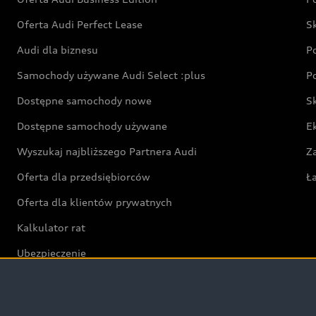
Oferta Audi Perfect Lease
S
Audi dla biznesu
P
Samochody używane Audi Select :plus
P
Dostępne samochody nowe
S
Dostępne samochody używane
E
Wyszukaj najbliższego Partnera Audi
Z
Oferta dla przedsiębiorców
Ł
Oferta dla klientów prywatnych
Kalkulator rat
Ubezpieczenie
Świat Audi RS
Audi driving experience