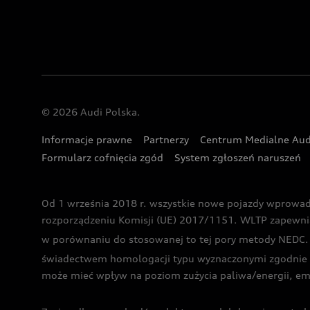
© 2026 Audi Polska.
Informacje prawne
Partnerzy
Centrum Medialne Aud
Formularz cofnięcia zgód
System zgłoszeń naruszeń
Od 1 września 2018 r. wszystkie nowe pojazdy wprowa
rozporządzeniu Komisji (UE) 2017/1151. WLTP zapewnia ba
w porównaniu do stosowanej to tej pory metody NEDC. P
świadectwem homologacji typu wyznaczonymi zgodnie z
może mieć wpływ na poziom zużycia paliwa/energii, em