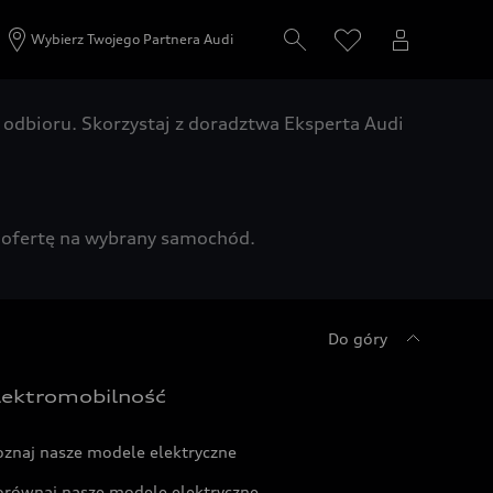
Wybierz Twojego Partnera Audi
odbioru. Skorzystaj z doradztwa Eksperta Audi
zą ofertę na wybrany samochód.
Do góry
lektromobilność
oznaj nasze modele elektryczne
orównaj nasze modele elektryczne