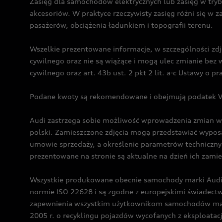
Zasięg dla samochodów elektrycznych lub zasięg w tryb
akcesoriów. W praktyce rzeczywisty zasięg różni się w z
pasażerów, obciążenia ładunkiem i topografii terenu.
Wszelkie prezentowane informacje, w szczególności zdję
cywilnego oraz nie są wiążące i mogą ulec zmianie be
cywilnego oraz art. 43b ust. 2 pkt 2 lit. a-c Ustawy o 
Podane kwoty są rekomendowane i obejmują podatek VA
Audi zastrzega sobie możliwość wprowadzenia zmian w 
polski. Zamieszczone zdjęcia mogą przedstawiać wyposa
umowie sprzedaży, a określenie parametrów techniczny
prezentowane na stronie są aktualne na dzień ich zami
Wszystkie produkowane obecnie samochody marki Audi 
normie ISO 22628 i są zgodne z europejskimi świadec
zapewnienia wszystkim użytkownikom samochodów marki 
2005 r. o recyklingu pojazdów wycofanych z eksploatacj