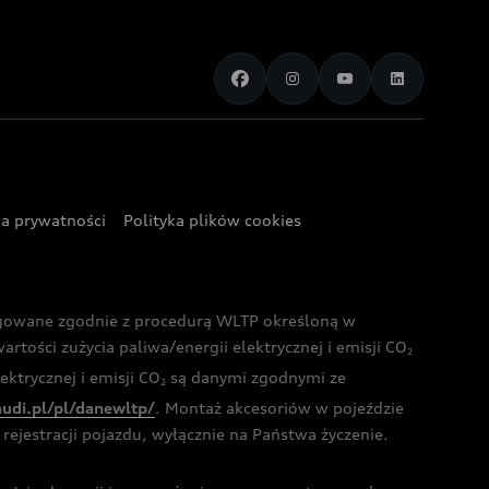
ka prywatności
Polityka plików cookies
ogowane zgodnie z procedurą WLTP określoną w
rtości zużycia paliwa/energii elektrycznej i emisji CO
2
ktrycznej i emisji CO
są danymi zgodnymi ze
2
audi.pl/pl/danewltp/
. Montaż akcesoriów w pojeździe
rejestracji pojazdu, wyłącznie na Państwa życzenie.