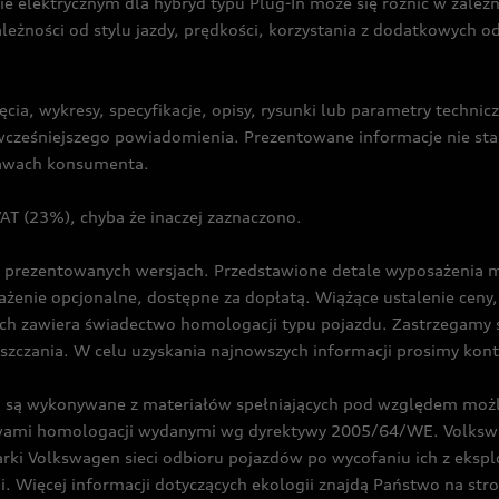
ie elektrycznym dla hybryd typu Plug-In może się różnić w zale
ależności od stylu jazdy, prędkości, korzystania z dodatkowych o
cia, wykresy, specyfikacje, opisy, rysunki lub parametry techni
z wcześniejszego powiadomienia. Prezentowane informacje nie s
prawach konsumenta.
T (23%), chyba że inaczej zaznaczono.
prezentowanych wersjach. Przedstawione detale wyposażenia mogą
żenie opcjonalne, dostępne za dopłatą. Wiążące ustalenie ceny, 
ch zawiera świadectwo homologacji typu pojazdu. Zastrzegamy 
eszczania. W celu uzyskania najnowszych informacji prosimy kon
są wykonywane z materiałów spełniających pod względem możli
twami homologacji wydanymi wg dyrektywy 2005/64/WE. Volkswa
Volkswagen sieci odbioru pojazdów po wycofaniu ich z eksploa
i. Więcej informacji dotyczących ekologii znajdą Państwo na str