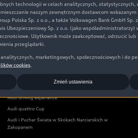
bnych technologii w celach analitycznych, statystycznych,
Audi exclusive
umieszczanie naszym zewnętrznym dostawcom wskazanym w 
up Polska Sp. z o.o., a także Volkswagen Bank GmbH Sp. z o
Świat Audi
rwis Ubezpieczeniowy Sp. z o.o. (jako współadministratorzy
łecznościowe. Użytkownik może zaakceptować, odrzucić lub 
Aktualności i historie postępu
ienia przeglądarki.
Audi Revolut F1® Team
analitycznych, marketingowych, społecznościowych i do perso
Audi Nuvolari
plików cookies
.
Audi Sport Festiwal
Zmień ustawienia
Audi i Muzeum Sztuki Nowoczesnej w Warszawie
Audi driving experience
Audi quattro Cup
Audi i Puchar Świata w Skokach Narciarskich w
Zakopanem