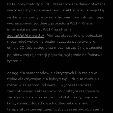
to tej pory metody NEDC. Prezentowane dane dotyczące
wartości zużycia paliwa/energii elektrycznej i emisji CO
2
są danymi zgodnymi ze świadectwem homologacji typu
wyznaczonymi zgodnie z procedurą WLTP. Więcej
informacji na temat WLTP na stronie
audi.pl/pl/danewltp/
. Montaż akcesoriów w pojeździe
może mieć wpływ na poziom zużycia paliwa/energii,
emisję CO
lub zasięg oraz może nastąpić najwcześniej
2
po pierwszej rejestracji pojazdu, wyłącznie na Państwa
życzenie.
Zasięg dla samochodów elektrycznych lub zasięg w
trybie elektrycznym dla hybryd typu Plug-In może się
różnić w zależności od wersji i wyposażenia oraz
zamontowanych akcesoriów. W praktyce rzeczywisty
zasięg różni się w zależności od stylu jazdy, prędkości,
korzystania z dodatkowych odbiorników energii,
temperatury zewnętrznej, liczby pasażerów, obciążenia