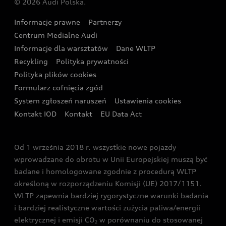
© 2026 Audi Polska.
Gwarancja
Wyszukaj najbliższego Partnera Audi
Audi Sport Festiwal
Eksperci elektromobilności Audi
Informacje prawne
Partnerzy
Akcje serwisowe Audi
Oferta dla przedsiębiorców
Audi i Muzeum Sztuki Nowoczesnej w Warszawie
Centrum Medialne Audi
Zasięg
Katalog online akcesoriów
Oferta dla klientów prywatnych
Informacje dla warsztatów
Dane WLTP
Audi driving experience
Ładowanie
Recykling
Polityka prywatności
Kalkulator rat
Audi quattro Cup
Polityka plików cookies
Formularz cofnięcia zgód
Ubezpieczenie
Audi i Puchar Świata w Skokach Narciarskich w
System zgłoszeń naruszeń
Ustawienia cookies
Zakopanem
Świat Audi RS
Kontakt IOD
Kontakt
EU Data Act
Audi driving experience
Od 1 września 2018 r. wszystkie nowe pojazdy
Audi exclusive
wprowadzane do obrotu w Unii Europejskiej muszą być
badane i homologowane zgodnie z procedurą WLTP
określoną w rozporządzeniu Komisji (UE) 2017/1151.
WLTP zapewnia bardziej rygorystyczne warunki badania
i bardziej realistyczne wartości zużycia paliwa/energii
elektrycznej i emisji CO
w porównaniu do stosowanej
2