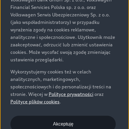
za dopłatą. Wiążące ustalenie ceny, wyposażenia i
Financial Servicies Polska sp. z o.o. oraz
specyfikacji pojazdu następują w umowie sprzedaży, a
Volkswagen Serwis Ubezpieczeniowy Sp. z o.o.
określenie parametrów technicznych zawiera
(jako współadministratorzy) w przypadku
świadectwo homologacji typu pojazdu. Zastrzegamy
wyrażenia zgody na cookies reklamowe,
sobie prawo do zmian i pomyłek. Wszelkie informacje
analityczne i społecznościowe. Użytkownik może
prezentowane na stronie są aktualne na dzień ich
zaakceptować, odrzucić lub zmienić ustawienia
zamieszczania. W celu uzyskania najnowszych
cookies. Może wycofać swoją zgodę zmieniając
informacji prosimy kontaktować się z Partnerem Marki
ustawienia przeglądarki.
Audi.
Wykorzystujemy cookies też w celach
Wszystkie produkowane obecnie samochody marki Audi
analitycznych, marketingowych,
są wykonywane z materiałów spełniających pod
społecznościowych i do personalizacji treści na
względem możliwości odzysku i recyklingu wymagania
stronie. Więcej w
Polityce prywatności
oraz
określone w normie ISO 22628 i są zgodne z
Polityce plików cookies
.
europejskimi świadectwami homologacji wydanymi wg
dyrektywy 2005/64/WE. Volkswagen Group Polska sp. z
o.o. podlega obowiązkowi zapewnienia wszystkim
użytkownikom samochodów marki Volkswagen sieci
Akceptuję