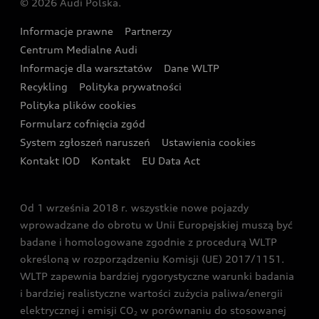
© 2026 Audi Polska.
Gwarancja
Wyszukaj najbliższego Partnera Audi
Audi Sport Festiwal
Eksperci elektromobilności Audi
Informacje prawne
Partnerzy
Akcje serwisowe Audi
Oferta dla przedsiębiorców
Audi i Muzeum Sztuki Nowoczesnej w Warszawie
Centrum Medialne Audi
Zasięg
Katalog online akcesoriów
Oferta dla klientów prywatnych
Informacje dla warsztatów
Dane WLTP
Audi driving experience
Ładowanie
Recykling
Polityka prywatności
Kalkulator rat
Audi quattro Cup
Polityka plików cookies
Formularz cofnięcia zgód
Ubezpieczenie
Audi i Puchar Świata w Skokach Narciarskich w
System zgłoszeń naruszeń
Ustawienia cookies
Zakopanem
Świat Audi RS
Kontakt IOD
Kontakt
EU Data Act
Audi driving experience
Od 1 września 2018 r. wszystkie nowe pojazdy
Audi exclusive
wprowadzane do obrotu w Unii Europejskiej muszą być
badane i homologowane zgodnie z procedurą WLTP
określoną w rozporządzeniu Komisji (UE) 2017/1151.
WLTP zapewnia bardziej rygorystyczne warunki badania
i bardziej realistyczne wartości zużycia paliwa/energii
elektrycznej i emisji CO
w porównaniu do stosowanej
2