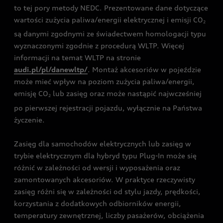
to tej pory metody NEDC. Prezentowane dane dotyczące
wartości zużycia paliwa/energii elektrycznej i emisji CO
2
są danymi zgodnymi ze świadectwem homologacji typu
wyznaczonymi zgodnie z procedurą WLTP. Więcej
informacji na temat WLTP na stronie
audi.pl/pl/danewltp/
. Montaż akcesoriów w pojeździe
może mieć wpływ na poziom zużycia paliwa/energii,
emisję CO
lub zasięg oraz może nastąpić najwcześniej
2
po pierwszej rejestracji pojazdu, wyłącznie na Państwa
życzenie.
Zasięg dla samochodów elektrycznych lub zasięg w
trybie elektrycznym dla hybryd typu Plug-In może się
różnić w zależności od wersji i wyposażenia oraz
zamontowanych akcesoriów. W praktyce rzeczywisty
zasięg różni się w zależności od stylu jazdy, prędkości,
korzystania z dodatkowych odbiorników energii,
temperatury zewnętrznej, liczby pasażerów, obciążenia