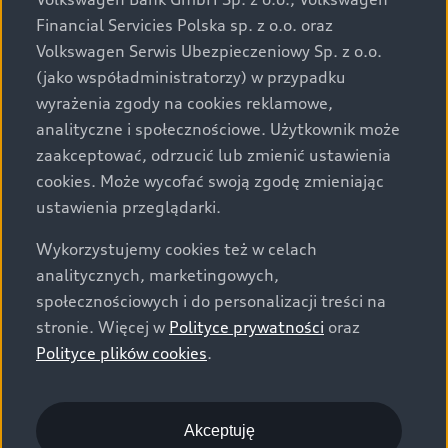
za dopłatą. Wiążące ustalenie ceny, wyposażenia i
Financial Servicies Polska sp. z o.o. oraz
specyfikacji pojazdu następują w umowie sprzedaży, a
Volkswagen Serwis Ubezpieczeniowy Sp. z o.o.
określenie parametrów technicznych zawiera
(jako współadministratorzy) w przypadku
świadectwo homologacji typu pojazdu. Zastrzegamy
wyrażenia zgody na cookies reklamowe,
sobie prawo do zmian i pomyłek. Wszelkie informacje
analityczne i społecznościowe. Użytkownik może
prezentowane na stronie są aktualne na dzień ich
zaakceptować, odrzucić lub zmienić ustawienia
zamieszczania. W celu uzyskania najnowszych
cookies. Może wycofać swoją zgodę zmieniając
informacji prosimy kontaktować się z Partnerem Marki
ustawienia przeglądarki.
Audi.
Wykorzystujemy cookies też w celach
Wszystkie produkowane obecnie samochody marki Audi
analitycznych, marketingowych,
są wykonywane z materiałów spełniających pod
społecznościowych i do personalizacji treści na
względem możliwości odzysku i recyklingu wymagania
stronie. Więcej w
Polityce prywatności
oraz
określone w normie ISO 22628 i są zgodne z
Polityce plików cookies
.
europejskimi świadectwami homologacji wydanymi wg
dyrektywy 2005/64/WE. Volkswagen Group Polska sp. z
o.o. podlega obowiązkowi zapewnienia wszystkim
użytkownikom samochodów marki Volkswagen sieci
Akceptuję