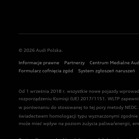
© 2026 Audi Polska.
Informacje prawne
Partnerzy
Centrum Medialne Aud
Formularz cofnięcia zgód
System zgłoszeń naruszeń
Od 1 września 2018 r. wszystkie nowe pojazdy wprowa
rozporządzeniu Komisji (UE) 2017/1151. WLTP zapewnia ba
w porównaniu do stosowanej to tej pory metody NEDC. P
świadectwem homologacji typu wyznaczonymi zgodnie z
może mieć wpływ na poziom zużycia paliwa/energii, em