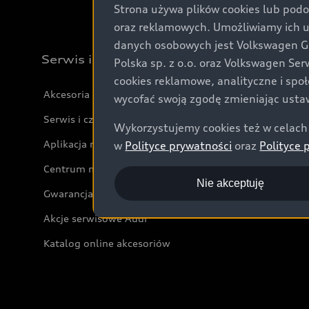
Strona używa plików cookies lub podo
oraz reklamowych. Umożliwiamy ich 
danych osobowych jest Volkswagen Gro
Serwis i akcesoria
Polska sp. z o.o. oraz Volkswagen Se
cookies reklamowe, analityczne i spo
Akcesoria
wycofać swoją zgodę zmieniając ustaw
Serwis i części
Wykorzystujemy cookies też w celach 
Aplikacja myAudi i usługi cyfrowe
w
Polityce prywatności
oraz
Polityce 
Centrum napraw powypadkowych
Nie akceptuję
Gwarancja
Akcje serwisowe Audi
Katalog online akcesoriów