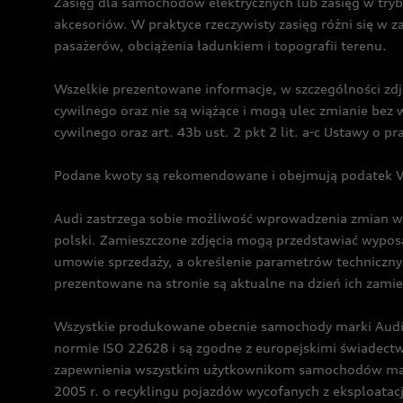
Zasięg dla samochodów elektrycznych lub zasięg w tryb
akcesoriów. W praktyce rzeczywisty zasięg różni się w z
pasażerów, obciążenia ładunkiem i topografii terenu.
Wszelkie prezentowane informacje, w szczególności zdję
cywilnego oraz nie są wiążące i mogą ulec zmianie be
cywilnego oraz art. 43b ust. 2 pkt 2 lit. a-c Ustawy o 
Podane kwoty są rekomendowane i obejmują podatek VA
Audi zastrzega sobie możliwość wprowadzenia zmian w 
polski. Zamieszczone zdjęcia mogą przedstawiać wyposa
umowie sprzedaży, a określenie parametrów techniczny
prezentowane na stronie są aktualne na dzień ich zami
Wszystkie produkowane obecnie samochody marki Audi 
normie ISO 22628 i są zgodne z europejskimi świadec
zapewnienia wszystkim użytkownikom samochodów marki 
2005 r. o recyklingu pojazdów wycofanych z eksploatacj