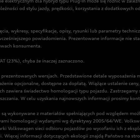
ie elektrycznym dla hybryd typu Plug-In może się różnić w zale
ależności od stylu jazdy, prędkości, korzystania z dodatkowych o
cia, wykresy, specyfikacje, opisy, rysunki lub parametry techni
z wcześniejszego powiadomienia. Prezentowane informacje nie s
prawach konsumenta.
T (23%), chyba że inaczej zaznaczono.
prezentowanych wersjach. Przedstawione detale wyposażenia mogą
żenie opcjonalne, dostępne za dopłatą. Wiążące ustalenie ceny, 
ch zawiera świadectwo homologacji typu pojazdu. Zastrzegamy 
eszczania. W celu uzyskania najnowszych informacji prosimy kon
są wykonywane z materiałów spełniających pod względem możli
twami homologacji wydanymi wg dyrektywy 2005/64/WE. Volkswa
Volkswagen sieci odbioru pojazdów po wycofaniu ich z eksploa
i. Więcej informacji dotyczących ekologii znajdą Państwo na str