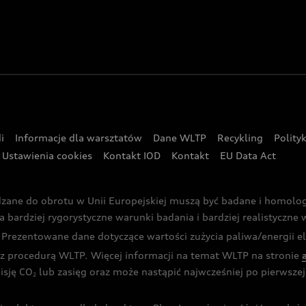
i
Informacje dla warsztatów
Dane WLTP
Recykling
Polity
Ustawienia cookies
Kontakt IOD
Kontakt
EU Data Act
dzane do obrotu w Unii Europejskiej muszą być badane i homol
rdziej rygorystyczne warunki badania i bardziej realistyczne wa
rezentowane dane dotyczące wartości zużycia paliwa/energii ele
 procedurą WLTP. Więcej informacji na temat WLTP na stronie
isję CO
lub zasięg oraz może nastąpić najwcześniej po pierwszej 
2