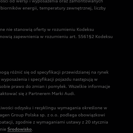
żności od wersji i wyposażenia oraz zamontowanych
dbiorników energii, temperatury zewnętrznej, liczby
czne nie stanowią oferty w rozumieniu Kodeksu
tanowią zapewnienia w rozumieniu art. 5561§2 Kodeksu
 różnić się od specyfikacji przewidzianej na rynek
wyposażenia i specyfikacji pojazdu następują w
sobie prawo do zmian i pomyłek. Wszelkie informacje
taktować się z Partnerem Marki Audi.
wości odzysku i recyklingu wymagania określone w
gen Group Polska sp. z o.o. podlega obowiązkowi
tacji, zgodnie z wymaganiami ustawy z 20 stycznia
onie
Środowisko
.