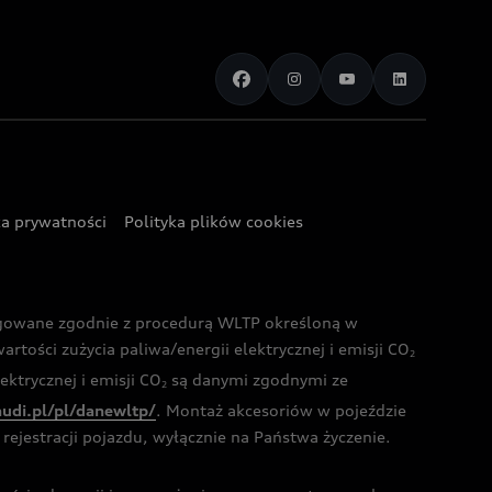
ka prywatności
Polityka plików cookies
ogowane zgodnie z procedurą WLTP określoną w
rtości zużycia paliwa/energii elektrycznej i emisji CO
2
ktrycznej i emisji CO
są danymi zgodnymi ze
2
audi.pl/pl/danewltp/
. Montaż akcesoriów w pojeździe
rejestracji pojazdu, wyłącznie na Państwa życzenie.