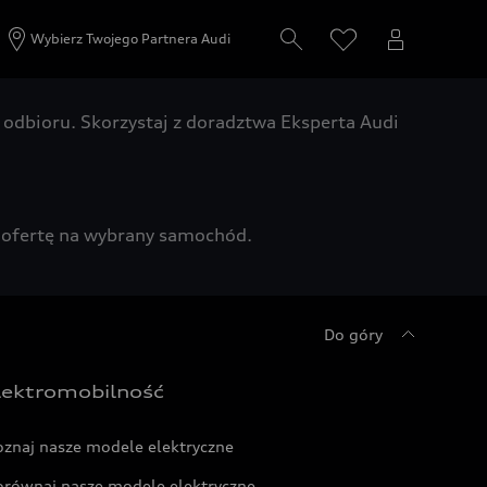
Wybierz Twojego Partnera Audi
odbioru. Skorzystaj z doradztwa Eksperta Audi
zą ofertę na wybrany samochód.
Do góry
lektromobilność
oznaj nasze modele elektryczne
orównaj nasze modele elektryczne