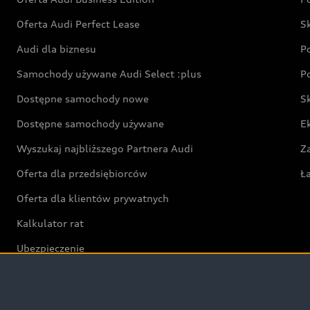
Oferta Audi Perfect Lease
S
Audi dla biznesu
P
Samochody używane Audi Select :plus
P
Dostępne samochody nowe
S
Dostępne samochody używane
E
Wyszukaj najbliższego Partnera Audi
Z
Oferta dla przedsiębiorców
Ł
Oferta dla klientów prywatnych
Kalkulator rat
Ubezpieczenie
Świat Audi RS
Audi driving experience