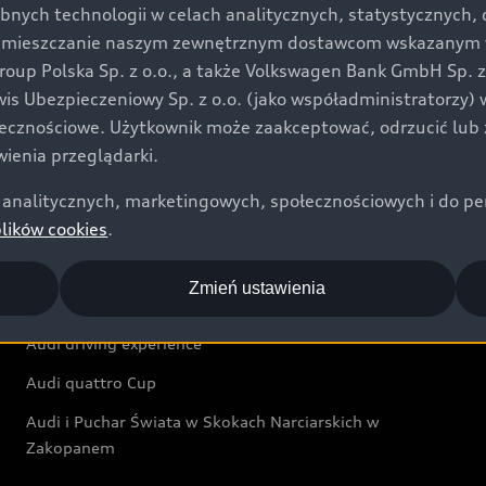
bnych technologii w celach analitycznych, statystycznych,
Audi exclusive
umieszczanie naszym zewnętrznym dostawcom wskazanym w 
up Polska Sp. z o.o., a także Volkswagen Bank GmbH Sp. z o
Świat Audi
rwis Ubezpieczeniowy Sp. z o.o. (jako współadministratorzy
łecznościowe. Użytkownik może zaakceptować, odrzucić lub 
Aktualności i historie postępu
ienia przeglądarki.
Audi Revolut F1® Team
analitycznych, marketingowych, społecznościowych i do perso
Audi Nuvolari
plików cookies
.
Audi Sport Festiwal
Zmień ustawienia
Audi i Muzeum Sztuki Nowoczesnej w Warszawie
Audi driving experience
Audi quattro Cup
Audi i Puchar Świata w Skokach Narciarskich w
Zakopanem