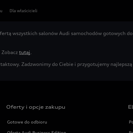
pu
Dla właścicieli
fertą wszystkich salonów Audi samochodów gotowych do 
. Zobacz
tutaj
.
kontaktowy. Zadzwonimy do Ciebie i przygotujemy najleps
Oferty i opcje zakupu
E
Gotowe do odbioru
P
Oferta Audi Business Edition
P