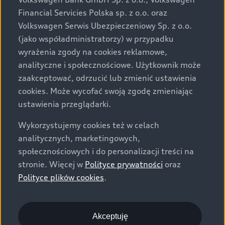
za dopłatą. Wiążące ustalenie ceny, wyposażenia i
Financial Servicies Polska sp. z o.o. oraz
specyfikacji pojazdu następują w umowie sprzedaży, a
Volkswagen Serwis Ubezpieczeniowy Sp. z o.o.
określenie parametrów technicznych zawiera
(jako współadministratorzy) w przypadku
świadectwo homologacji typu pojazdu. Zastrzegamy
wyrażenia zgody na cookies reklamowe,
sobie prawo do zmian i pomyłek. Wszelkie informacje
analityczne i społecznościowe. Użytkownik może
prezentowane na stronie są aktualne na dzień ich
zaakceptować, odrzucić lub zmienić ustawienia
zamieszczania. W celu uzyskania najnowszych
cookies. Może wycofać swoją zgodę zmieniając
informacji prosimy kontaktować się z Partnerem Marki
ustawienia przeglądarki.
Audi.
Wykorzystujemy cookies też w celach
Wszystkie produkowane obecnie samochody marki Audi
analitycznych, marketingowych,
są wykonywane z materiałów spełniających pod
społecznościowych i do personalizacji treści na
względem możliwości odzysku i recyklingu wymagania
stronie. Więcej w
Polityce prywatności
oraz
określone w normie ISO 22628 i są zgodne z
Polityce plików cookies
.
europejskimi świadectwami homologacji wydanymi wg
dyrektywy 2005/64/WE. Volkswagen Group Polska sp. z
o.o. podlega obowiązkowi zapewnienia wszystkim
użytkownikom samochodów marki Volkswagen sieci
Akceptuję