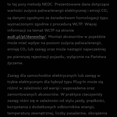
to tej pory metody NEDC. Prezentowane dane dotyczące
wartości zużycia paliwa/energii elektrycznej i emisji CO
2
są danymi zgodnymi ze świadectwem homologacji typu
wyznaczonymi zgodnie z procedurą WLTP. Więcej
informacji na temat WLTP na stronie
audi.pl/pl/danewltp/
. Montaż akcesoriów w pojeździe
może mieć wpływ na poziom zużycia paliwa/energii,
emisję CO
lub zasięg oraz może nastąpić najwcześniej
2
po pierwszej rejestracji pojazdu, wyłącznie na Państwa
życzenie.
Zasięg dla samochodów elektrycznych lub zasięg w
trybie elektrycznym dla hybryd typu Plug-In może się
różnić w zależności od wersji i wyposażenia oraz
zamontowanych akcesoriów. W praktyce rzeczywisty
zasięg różni się w zależności od stylu jazdy, prędkości,
korzystania z dodatkowych odbiorników energii,
temperatury zewnętrznej, liczby pasażerów, obciążenia