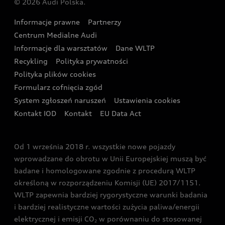
© 2026 Audi Polska.
Gwarancja
Wyszukaj najbliższego Partnera Audi
Audi Sport Festiwal
Eksperci elektromobilności Audi
Informacje prawne
Partnerzy
Akcje serwisowe Audi
Oferta dla przedsiębiorców
Audi i Muzeum Sztuki Nowoczesnej w Warszawie
Centrum Medialne Audi
Zasięg
Katalog online akcesoriów
Oferta dla klientów prywatnych
Informacje dla warsztatów
Dane WLTP
Audi driving experience
Ładowanie
Recykling
Polityka prywatności
Kalkulator rat
Audi quattro Cup
Polityka plików cookies
Formularz cofnięcia zgód
Ubezpieczenie
Audi i Puchar Świata w Skokach Narciarskich w
System zgłoszeń naruszeń
Ustawienia cookies
Zakopanem
Świat Audi RS
Kontakt IOD
Kontakt
EU Data Act
Audi driving experience
Od 1 września 2018 r. wszystkie nowe pojazdy
Audi exclusive
wprowadzane do obrotu w Unii Europejskiej muszą być
badane i homologowane zgodnie z procedurą WLTP
określoną w rozporządzeniu Komisji (UE) 2017/1151.
WLTP zapewnia bardziej rygorystyczne warunki badania
i bardziej realistyczne wartości zużycia paliwa/energii
elektrycznej i emisji CO
w porównaniu do stosowanej
2