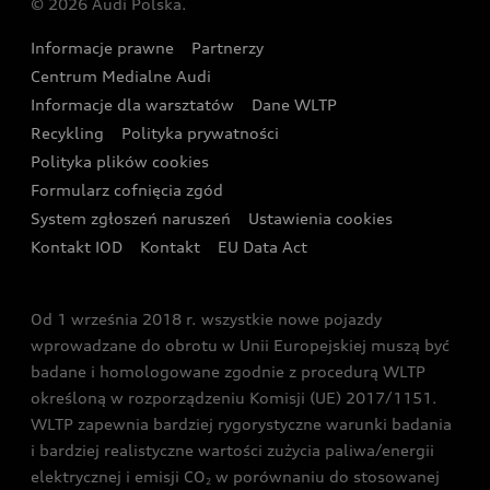
© 2026 Audi Polska.
Gwarancja
Wyszukaj najbliższego Partnera Audi
Audi Sport Festiwal
Eksperci elektromobilności Audi
Informacje prawne
Partnerzy
Akcje serwisowe Audi
Oferta dla przedsiębiorców
Audi i Muzeum Sztuki Nowoczesnej w Warszawie
Centrum Medialne Audi
Zasięg
Katalog online akcesoriów
Oferta dla klientów prywatnych
Informacje dla warsztatów
Dane WLTP
Audi driving experience
Ładowanie
Recykling
Polityka prywatności
Kalkulator rat
Audi quattro Cup
Polityka plików cookies
Formularz cofnięcia zgód
Ubezpieczenie
Audi i Puchar Świata w Skokach Narciarskich w
System zgłoszeń naruszeń
Ustawienia cookies
Zakopanem
Świat Audi RS
Kontakt IOD
Kontakt
EU Data Act
Audi driving experience
Od 1 września 2018 r. wszystkie nowe pojazdy
Audi exclusive
wprowadzane do obrotu w Unii Europejskiej muszą być
badane i homologowane zgodnie z procedurą WLTP
określoną w rozporządzeniu Komisji (UE) 2017/1151.
WLTP zapewnia bardziej rygorystyczne warunki badania
i bardziej realistyczne wartości zużycia paliwa/energii
elektrycznej i emisji CO
w porównaniu do stosowanej
2