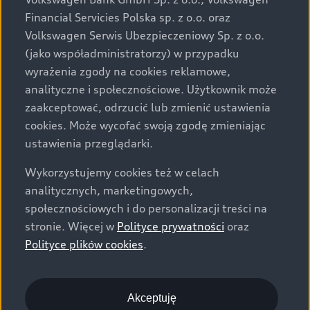
za dopłatą. Wiążące ustalenie ceny, wyposażenia i
Financial Servicies Polska sp. z o.o. oraz
specyfikacji pojazdu następują w umowie sprzedaży, a
Volkswagen Serwis Ubezpieczeniowy Sp. z o.o.
określenie parametrów technicznych zawiera
(jako współadministratorzy) w przypadku
świadectwo homologacji typu pojazdu. Zastrzegamy
wyrażenia zgody na cookies reklamowe,
sobie prawo do zmian i pomyłek. Wszelkie informacje
analityczne i społecznościowe. Użytkownik może
prezentowane na stronie są aktualne na dzień ich
zaakceptować, odrzucić lub zmienić ustawienia
zamieszczania. W celu uzyskania najnowszych
cookies. Może wycofać swoją zgodę zmieniając
informacji prosimy kontaktować się z Partnerem Marki
ustawienia przeglądarki.
Audi.
Wykorzystujemy cookies też w celach
Wszystkie produkowane obecnie samochody marki Audi
analitycznych, marketingowych,
są wykonywane z materiałów spełniających pod
społecznościowych i do personalizacji treści na
względem możliwości odzysku i recyklingu wymagania
stronie. Więcej w
Polityce prywatności
oraz
określone w normie ISO 22628 i są zgodne z
Polityce plików cookies
.
europejskimi świadectwami homologacji wydanymi wg
dyrektywy 2005/64/WE. Volkswagen Group Polska sp. z
o.o. podlega obowiązkowi zapewnienia wszystkim
użytkownikom samochodów marki Volkswagen sieci
Akceptuję