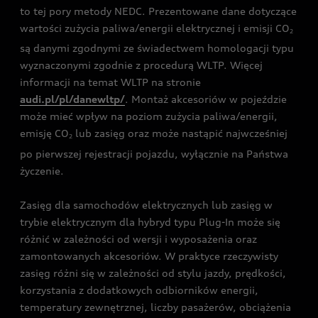
to tej pory metody NEDC. Prezentowane dane dotyczące
wartości zużycia paliwa/energii elektrycznej i emisji CO
2
są danymi zgodnymi ze świadectwem homologacji typu
wyznaczonymi zgodnie z procedurą WLTP. Więcej
informacji na temat WLTP na stronie
audi.pl/pl/danewltp/
. Montaż akcesoriów w pojeździe
może mieć wpływ na poziom zużycia paliwa/energii,
emisję CO
lub zasięg oraz może nastąpić najwcześniej
2
po pierwszej rejestracji pojazdu, wyłącznie na Państwa
życzenie.
Zasięg dla samochodów elektrycznych lub zasięg w
trybie elektrycznym dla hybryd typu Plug-In może się
różnić w zależności od wersji i wyposażenia oraz
zamontowanych akcesoriów. W praktyce rzeczywisty
zasięg różni się w zależności od stylu jazdy, prędkości,
korzystania z dodatkowych odbiorników energii,
temperatury zewnętrznej, liczby pasażerów, obciążenia