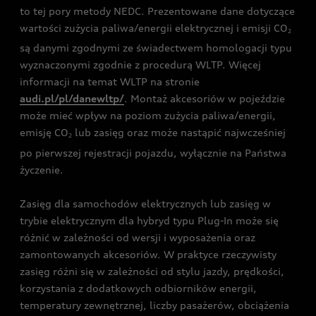
to tej pory metody NEDC. Prezentowane dane dotyczące
wartości zużycia paliwa/energii elektrycznej i emisji CO
2
są danymi zgodnymi ze świadectwem homologacji typu
wyznaczonymi zgodnie z procedurą WLTP. Więcej
informacji na temat WLTP na stronie
audi.pl/pl/danewltp/
. Montaż akcesoriów w pojeździe
może mieć wpływ na poziom zużycia paliwa/energii,
emisję CO
lub zasięg oraz może nastąpić najwcześniej
2
po pierwszej rejestracji pojazdu, wyłącznie na Państwa
życzenie.
Zasięg dla samochodów elektrycznych lub zasięg w
trybie elektrycznym dla hybryd typu Plug-In może się
różnić w zależności od wersji i wyposażenia oraz
zamontowanych akcesoriów. W praktyce rzeczywisty
zasięg różni się w zależności od stylu jazdy, prędkości,
korzystania z dodatkowych odbiorników energii,
temperatury zewnętrznej, liczby pasażerów, obciążenia