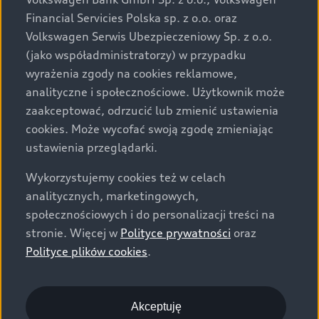
za dopłatą. Wiążące ustalenie ceny, wyposażenia i
Financial Servicies Polska sp. z o.o. oraz
specyfikacji pojazdu następują w umowie sprzedaży, a
Volkswagen Serwis Ubezpieczeniowy Sp. z o.o.
określenie parametrów technicznych zawiera
(jako współadministratorzy) w przypadku
świadectwo homologacji typu pojazdu. Zastrzegamy
wyrażenia zgody na cookies reklamowe,
sobie prawo do zmian i pomyłek. Wszelkie informacje
analityczne i społecznościowe. Użytkownik może
prezentowane na stronie są aktualne na dzień ich
zaakceptować, odrzucić lub zmienić ustawienia
zamieszczania. W celu uzyskania najnowszych
cookies. Może wycofać swoją zgodę zmieniając
informacji prosimy kontaktować się z Partnerem Marki
ustawienia przeglądarki.
Audi.
Wykorzystujemy cookies też w celach
Wszystkie produkowane obecnie samochody marki Audi
analitycznych, marketingowych,
są wykonywane z materiałów spełniających pod
społecznościowych i do personalizacji treści na
względem możliwości odzysku i recyklingu wymagania
stronie. Więcej w
Polityce prywatności
oraz
określone w normie ISO 22628 i są zgodne z
Polityce plików cookies
.
europejskimi świadectwami homologacji wydanymi wg
dyrektywy 2005/64/WE. Volkswagen Group Polska sp. z
o.o. podlega obowiązkowi zapewnienia wszystkim
użytkownikom samochodów marki Volkswagen sieci
Akceptuję