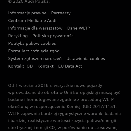
© 2026 Audi Polska.
Gwarancja
Wyszukaj najbliższego Partnera Audi
Audi Sport Festiwal
Eksperci elektromobilności Audi
Informacje prawne
Partnerzy
Akcje serwisowe Audi
Oferta dla przedsiębiorców
Audi i Muzeum Sztuki Nowoczesnej w Warszawie
Centrum Medialne Audi
Zasięg
Katalog online akcesoriów
Oferta dla klientów prywatnych
Informacje dla warsztatów
Dane WLTP
Audi driving experience
Ładowanie
Recykling
Polityka prywatności
Kalkulator rat
Audi quattro Cup
Polityka plików cookies
Formularz cofnięcia zgód
Ubezpieczenie
Audi i Puchar Świata w Skokach Narciarskich w
System zgłoszeń naruszeń
Ustawienia cookies
Zakopanem
Świat Audi RS
Kontakt IOD
Kontakt
EU Data Act
Audi driving experience
Od 1 września 2018 r. wszystkie nowe pojazdy
Audi exclusive
wprowadzane do obrotu w Unii Europejskiej muszą być
badane i homologowane zgodnie z procedurą WLTP
określoną w rozporządzeniu Komisji (UE) 2017/1151.
WLTP zapewnia bardziej rygorystyczne warunki badania
i bardziej realistyczne wartości zużycia paliwa/energii
elektrycznej i emisji CO
w porównaniu do stosowanej
2