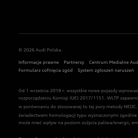
© 2026 Audi Polska.
Informacje prawne
Partnerzy
Centrum Medialne Aud
Formularz cofnięcia zgód
System zgłoszeń naruszeń
Od 1 września 2018 r. wszystkie nowe pojazdy wprowa
rozporządzeniu Komisji (UE) 2017/1151. WLTP zapewnia ba
w porównaniu do stosowanej to tej pory metody NEDC. P
świadectwem homologacji typu wyznaczonymi zgodnie z
może mieć wpływ na poziom zużycia paliwa/energii, em