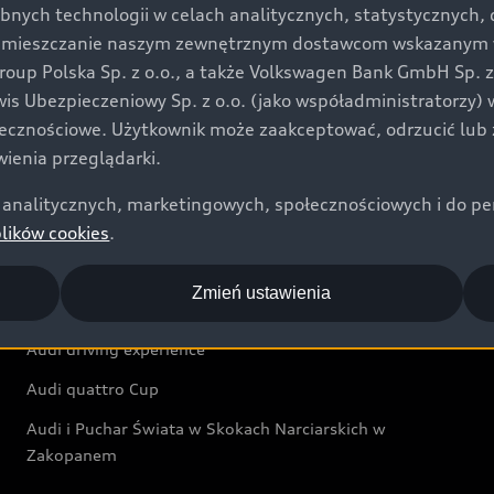
bnych technologii w celach analitycznych, statystycznych,
Audi exclusive
umieszczanie naszym zewnętrznym dostawcom wskazanym w 
up Polska Sp. z o.o., a także Volkswagen Bank GmbH Sp. z o
Świat Audi
rwis Ubezpieczeniowy Sp. z o.o. (jako współadministratorzy
łecznościowe. Użytkownik może zaakceptować, odrzucić lub 
Aktualności i historie postępu
ienia przeglądarki.
Audi Revolut F1® Team
analitycznych, marketingowych, społecznościowych i do perso
Audi Nuvolari
plików cookies
.
Audi Sport Festiwal
Zmień ustawienia
Audi i Muzeum Sztuki Nowoczesnej w Warszawie
Audi driving experience
Audi quattro Cup
Audi i Puchar Świata w Skokach Narciarskich w
Zakopanem