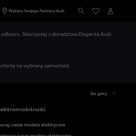
Wybierz Twojego Partnera Audi
odbioru. Skorzystaj z doradztwa Eksperta Audi
zą ofertę na wybrany samochód.
Do góry
lektromobilność
oznaj nasze modele elektryczne
orównaj nasze modele elektryczne