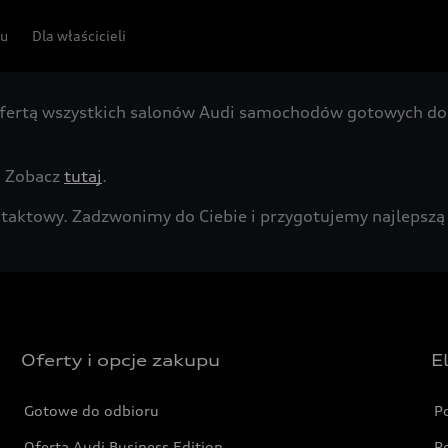
pu
Dla właścicieli
fertą wszystkich salonów Audi samochodów gotowych do 
. Zobacz
tutaj
.
kontaktowy. Zadzwonimy do Ciebie i przygotujemy najleps
Oferty i opcje zakupu
E
Gotowe do odbioru
P
Oferta Audi Business Edition
P