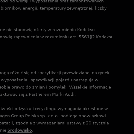
żności od wersji i wyposażenia oraz zamontowanych
dbiorników energii, temperatury zewnętrznej, liczby
czne nie stanowią oferty w rozumieniu Kodeksu
tanowią zapewnienia w rozumieniu art. 5561§2 Kodeksu
 różnić się od specyfikacji przewidzianej na rynek
wyposażenia i specyfikacji pojazdu następują w
sobie prawo do zmian i pomyłek. Wszelkie informacje
taktować się z Partnerem Marki Audi.
wości odzysku i recyklingu wymagania określone w
gen Group Polska sp. z o.o. podlega obowiązkowi
tacji, zgodnie z wymaganiami ustawy z 20 stycznia
onie
Środowisko
.