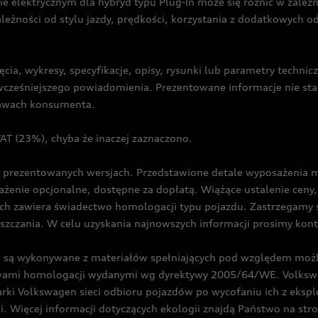
ie elektrycznym dla hybryd typu Plug-In może się różnić w zale
ależności od stylu jazdy, prędkości, korzystania z dodatkowych o
cia, wykresy, specyfikacje, opisy, rysunki lub parametry techni
z wcześniejszego powiadomienia. Prezentowane informacje nie s
prawach konsumenta.
T (23%), chyba że inaczej zaznaczono.
prezentowanych wersjach. Przedstawione detale wyposażenia mogą
żenie opcjonalne, dostępne za dopłatą. Wiążące ustalenie ceny, 
ch zawiera świadectwo homologacji typu pojazdu. Zastrzegamy 
eszczania. W celu uzyskania najnowszych informacji prosimy kon
są wykonywane z materiałów spełniających pod względem możli
twami homologacji wydanymi wg dyrektywy 2005/64/WE. Volkswa
Volkswagen sieci odbioru pojazdów po wycofaniu ich z eksploa
i. Więcej informacji dotyczących ekologii znajdą Państwo na str