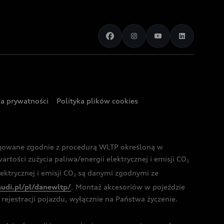
ka prywatności
Polityka plików cookies
ogowane zgodnie z procedurą WLTP określoną w
rtości zużycia paliwa/energii elektrycznej i emisji CO
2
ktrycznej i emisji CO
są danymi zgodnymi ze
2
audi.pl/pl/danewltp/
. Montaż akcesoriów w pojeździe
rejestracji pojazdu, wyłącznie na Państwa życzenie.