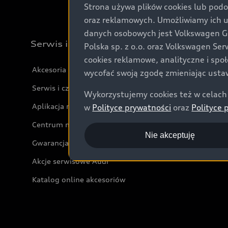
Strona używa plików cookies lub podo
oraz reklamowych. Umożliwiamy ich 
danych osobowych jest Volkswagen Gro
Serwis i akcesoria
Polska sp. z o.o. oraz Volkswagen Se
cookies reklamowe, analityczne i spo
Akcesoria
wycofać swoją zgodę zmieniając ustaw
Serwis i części
Wykorzystujemy cookies też w celach 
Aplikacja myAudi i usługi cyfrowe
w
Polityce prywatności
oraz
Polityce 
Centrum napraw powypadkowych
Nie akceptuję
Gwarancja
Akcje serwisowe Audi
Katalog online akcesoriów