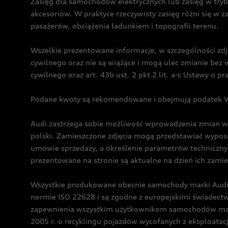
Zasięg dla samochodów elektrycznych lub zasięg w tryb
akcesoriów. W praktyce rzeczywisty zasięg różni się w z
pasażerów, obciążenia ładunkiem i topografii terenu.
Wszelkie prezentowane informacje, w szczególności zdję
cywilnego oraz nie są wiążące i mogą ulec zmianie be
cywilnego oraz art. 43b ust. 2 pkt 2 lit. a-c Ustawy o 
Podane kwoty są rekomendowane i obejmują podatek VA
Audi zastrzega sobie możliwość wprowadzenia zmian w 
polski. Zamieszczone zdjęcia mogą przedstawiać wyposa
umowie sprzedaży, a określenie parametrów techniczny
prezentowane na stronie są aktualne na dzień ich zami
Wszystkie produkowane obecnie samochody marki Audi 
normie ISO 22628 i są zgodne z europejskimi świadec
zapewnienia wszystkim użytkownikom samochodów marki 
2005 r. o recyklingu pojazdów wycofanych z eksploatacj