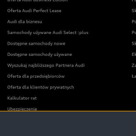
Oferta Audi Perfect Lease
S
Audi dla biznesu
P
Samochody używane Audi Select :plus
P
Dostępne samochody nowe
S
Dostępne samochody używane
E
Wyszukaj najbliższego Partnera Audi
Z
Oferta dla przedsiębiorców
Ł
Oferta dla klientów prywatnych
Kalkulator rat
Ubezpieczenie
Świat Audi RS
Audi driving experience