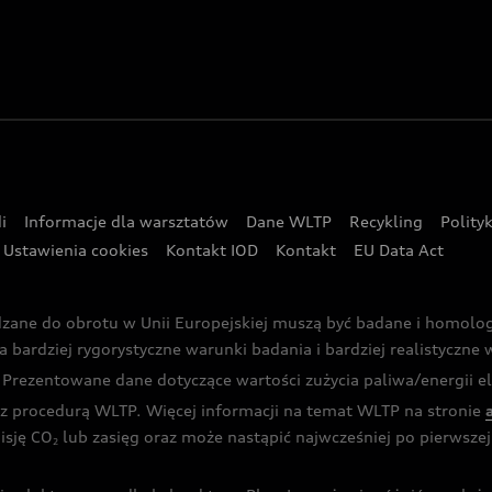
i
Informacje dla warsztatów
Dane WLTP
Recykling
Polity
Ustawienia cookies
Kontakt IOD
Kontakt
EU Data Act
dzane do obrotu w Unii Europejskiej muszą być badane i homol
rdziej rygorystyczne warunki badania i bardziej realistyczne wa
rezentowane dane dotyczące wartości zużycia paliwa/energii ele
 procedurą WLTP. Więcej informacji na temat WLTP na stronie
isję CO
lub zasięg oraz może nastąpić najwcześniej po pierwszej 
2