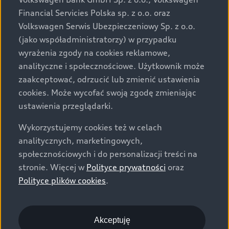
za dopłatą. Wiążące ustalenie ceny, wyposażenia i
Financial Servicies Polska sp. z o.o. oraz
specyfikacji pojazdu następują w umowie sprzedaży, a
Volkswagen Serwis Ubezpieczeniowy Sp. z o.o.
określenie parametrów technicznych zawiera
(jako współadministratorzy) w przypadku
świadectwo homologacji typu pojazdu. Zastrzegamy
wyrażenia zgody na cookies reklamowe,
sobie prawo do zmian i pomyłek. Wszelkie informacje
analityczne i społecznościowe. Użytkownik może
prezentowane na stronie są aktualne na dzień ich
zaakceptować, odrzucić lub zmienić ustawienia
zamieszczania. W celu uzyskania najnowszych
cookies. Może wycofać swoją zgodę zmieniając
informacji prosimy kontaktować się z Partnerem Marki
ustawienia przeglądarki.
Audi.
Wykorzystujemy cookies też w celach
Wszystkie produkowane obecnie samochody marki Audi
analitycznych, marketingowych,
są wykonywane z materiałów spełniających pod
społecznościowych i do personalizacji treści na
względem możliwości odzysku i recyklingu wymagania
stronie. Więcej w
Polityce prywatności
oraz
określone w normie ISO 22628 i są zgodne z
Polityce plików cookies
.
europejskimi świadectwami homologacji wydanymi wg
dyrektywy 2005/64/WE. Volkswagen Group Polska sp. z
o.o. podlega obowiązkowi zapewnienia wszystkim
użytkownikom samochodów marki Volkswagen sieci
Akceptuję