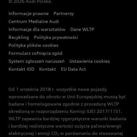
© 2026 Audi Polska.
Gwarancja
Wyszukaj najbliższego Partnera Audi
Audi Sport Festiwal
Eksperci elektromobilności Audi
Informacje prawne
Partnerzy
Akcje serwisowe Audi
Oferta dla przedsiębiorców
Audi i Muzeum Sztuki Nowoczesnej w Warszawie
Centrum Medialne Audi
Zasięg
Katalog online akcesoriów
Oferta dla klientów prywatnych
Informacje dla warsztatów
Dane WLTP
Audi driving experience
Ładowanie
Recykling
Polityka prywatności
Kalkulator rat
Audi quattro Cup
Polityka plików cookies
Formularz cofnięcia zgód
Ubezpieczenie
Audi i Puchar Świata w Skokach Narciarskich w
System zgłoszeń naruszeń
Ustawienia cookies
Zakopanem
Świat Audi RS
Kontakt IOD
Kontakt
EU Data Act
Audi driving experience
Od 1 września 2018 r. wszystkie nowe pojazdy
Audi exclusive
wprowadzane do obrotu w Unii Europejskiej muszą być
badane i homologowane zgodnie z procedurą WLTP
określoną w rozporządzeniu Komisji (UE) 2017/1151.
WLTP zapewnia bardziej rygorystyczne warunki badania
i bardziej realistyczne wartości zużycia paliwa/energii
elektrycznej i emisji CO
w porównaniu do stosowanej
2