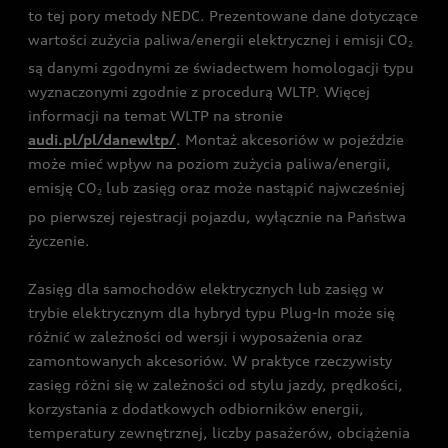
to tej pory metody NEDC. Prezentowane dane dotyczące
wartości zużycia paliwa/energii elektrycznej i emisji CO
2
są danymi zgodnymi ze świadectwem homologacji typu
wyznaczonymi zgodnie z procedurą WLTP. Więcej
informacji na temat WLTP na stronie
audi.pl/pl/danewltp/
. Montaż akcesoriów w pojeździe
może mieć wpływ na poziom zużycia paliwa/energii,
emisję CO
lub zasięg oraz może nastąpić najwcześniej
2
po pierwszej rejestracji pojazdu, wyłącznie na Państwa
życzenie.
Zasięg dla samochodów elektrycznych lub zasięg w
trybie elektrycznym dla hybryd typu Plug-In może się
różnić w zależności od wersji i wyposażenia oraz
zamontowanych akcesoriów. W praktyce rzeczywisty
zasięg różni się w zależności od stylu jazdy, prędkości,
korzystania z dodatkowych odbiorników energii,
temperatury zewnętrznej, liczby pasażerów, obciążenia