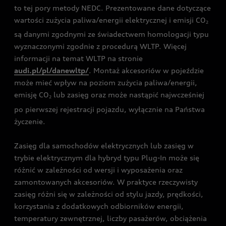
to tej pory metody NEDC. Prezentowane dane dotyczące
wartości zużycia paliwa/energii elektrycznej i emisji CO
2
są danymi zgodnymi ze świadectwem homologacji typu
wyznaczonymi zgodnie z procedurą WLTP. Więcej
informacji na temat WLTP na stronie
audi.pl/pl/danewltp/
. Montaż akcesoriów w pojeździe
może mieć wpływ na poziom zużycia paliwa/energii,
emisję CO
lub zasięg oraz może nastąpić najwcześniej
2
po pierwszej rejestracji pojazdu, wyłącznie na Państwa
życzenie.
Zasięg dla samochodów elektrycznych lub zasięg w
trybie elektrycznym dla hybryd typu Plug-In może się
różnić w zależności od wersji i wyposażenia oraz
zamontowanych akcesoriów. W praktyce rzeczywisty
zasięg różni się w zależności od stylu jazdy, prędkości,
korzystania z dodatkowych odbiorników energii,
temperatury zewnętrznej, liczby pasażerów, obciążenia