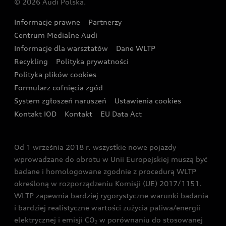
© 2026 Audi Polska.
Gwarancja
Wyszukaj najbliższego Partnera Audi
Audi Sport Festiwal
Eksperci elektromobilności Audi
Informacje prawne
Partnerzy
Akcje serwisowe Audi
Oferta dla przedsiębiorców
Audi i Muzeum Sztuki Nowoczesnej w Warszawie
Centrum Medialne Audi
Zasięg
Katalog online akcesoriów
Oferta dla klientów prywatnych
Informacje dla warsztatów
Dane WLTP
Audi driving experience
Ładowanie
Recykling
Polityka prywatności
Kalkulator rat
Audi quattro Cup
Polityka plików cookies
Formularz cofnięcia zgód
Ubezpieczenie
Audi i Puchar Świata w Skokach Narciarskich w
System zgłoszeń naruszeń
Ustawienia cookies
Zakopanem
Świat Audi RS
Kontakt IOD
Kontakt
EU Data Act
Audi driving experience
Od 1 września 2018 r. wszystkie nowe pojazdy
Audi exclusive
wprowadzane do obrotu w Unii Europejskiej muszą być
badane i homologowane zgodnie z procedurą WLTP
określoną w rozporządzeniu Komisji (UE) 2017/1151.
WLTP zapewnia bardziej rygorystyczne warunki badania
i bardziej realistyczne wartości zużycia paliwa/energii
elektrycznej i emisji CO
w porównaniu do stosowanej
2