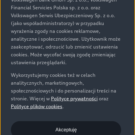
za dopłatą. Wiążące ustalenie ceny, wyposażenia i
Financial Servicies Polska sp. z o.o. oraz
specyfikacji pojazdu następują w umowie sprzedaży, a
Volkswagen Serwis Ubezpieczeniowy Sp. z o.o.
określenie parametrów technicznych zawiera
(jako współadministratorzy) w przypadku
świadectwo homologacji typu pojazdu. Zastrzegamy
wyrażenia zgody na cookies reklamowe,
sobie prawo do zmian i pomyłek. Wszelkie informacje
analityczne i społecznościowe. Użytkownik może
prezentowane na stronie są aktualne na dzień ich
zaakceptować, odrzucić lub zmienić ustawienia
zamieszczania. W celu uzyskania najnowszych
cookies. Może wycofać swoją zgodę zmieniając
informacji prosimy kontaktować się z Partnerem Marki
ustawienia przeglądarki.
Audi.
Wykorzystujemy cookies też w celach
Wszystkie produkowane obecnie samochody marki Audi
analitycznych, marketingowych,
są wykonywane z materiałów spełniających pod
społecznościowych i do personalizacji treści na
względem możliwości odzysku i recyklingu wymagania
stronie. Więcej w
Polityce prywatności
oraz
określone w normie ISO 22628 i są zgodne z
Polityce plików cookies
.
europejskimi świadectwami homologacji wydanymi wg
dyrektywy 2005/64/WE. Volkswagen Group Polska sp. z
o.o. podlega obowiązkowi zapewnienia wszystkim
użytkownikom samochodów marki Volkswagen sieci
Akceptuję