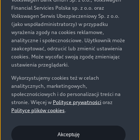
za dopłatą. Wiążące ustalenie ceny, wyposażenia i
Financial Servicies Polska sp. z o.o. oraz
specyfikacji pojazdu następują w umowie sprzedaży, a
Volkswagen Serwis Ubezpieczeniowy Sp. z o.o.
określenie parametrów technicznych zawiera
(jako współadministratorzy) w przypadku
świadectwo homologacji typu pojazdu. Zastrzegamy
wyrażenia zgody na cookies reklamowe,
sobie prawo do zmian i pomyłek. Wszelkie informacje
analityczne i społecznościowe. Użytkownik może
prezentowane na stronie są aktualne na dzień ich
zaakceptować, odrzucić lub zmienić ustawienia
zamieszczania. W celu uzyskania najnowszych
cookies. Może wycofać swoją zgodę zmieniając
informacji prosimy kontaktować się z Partnerem Marki
ustawienia przeglądarki.
Audi.
Wykorzystujemy cookies też w celach
Wszystkie produkowane obecnie samochody marki Audi
analitycznych, marketingowych,
są wykonywane z materiałów spełniających pod
społecznościowych i do personalizacji treści na
względem możliwości odzysku i recyklingu wymagania
stronie. Więcej w
Polityce prywatności
oraz
określone w normie ISO 22628 i są zgodne z
Polityce plików cookies
.
europejskimi świadectwami homologacji wydanymi wg
dyrektywy 2005/64/WE. Volkswagen Group Polska sp. z
o.o. podlega obowiązkowi zapewnienia wszystkim
użytkownikom samochodów marki Volkswagen sieci
Akceptuję