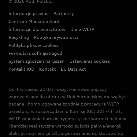
© 2026 Audi Polska.
Gwarancja
Wyszukaj najbliższego Partnera Audi
Audi Sport Festiwal
Eksperci elektromobilności Audi
Informacje prawne
Partnerzy
Akcje serwisowe Audi
Oferta dla przedsiębiorców
Audi i Muzeum Sztuki Nowoczesnej w Warszawie
Centrum Medialne Audi
Zasięg
Katalog online akcesoriów
Oferta dla klientów prywatnych
Informacje dla warsztatów
Dane WLTP
Audi driving experience
Ładowanie
Recykling
Polityka prywatności
Kalkulator rat
Audi quattro Cup
Polityka plików cookies
Formularz cofnięcia zgód
Ubezpieczenie
Audi i Puchar Świata w Skokach Narciarskich w
System zgłoszeń naruszeń
Ustawienia cookies
Zakopanem
Świat Audi RS
Kontakt IOD
Kontakt
EU Data Act
Audi driving experience
Od 1 września 2018 r. wszystkie nowe pojazdy
Audi exclusive
wprowadzane do obrotu w Unii Europejskiej muszą być
badane i homologowane zgodnie z procedurą WLTP
określoną w rozporządzeniu Komisji (UE) 2017/1151.
WLTP zapewnia bardziej rygorystyczne warunki badania
i bardziej realistyczne wartości zużycia paliwa/energii
elektrycznej i emisji CO
w porównaniu do stosowanej
2