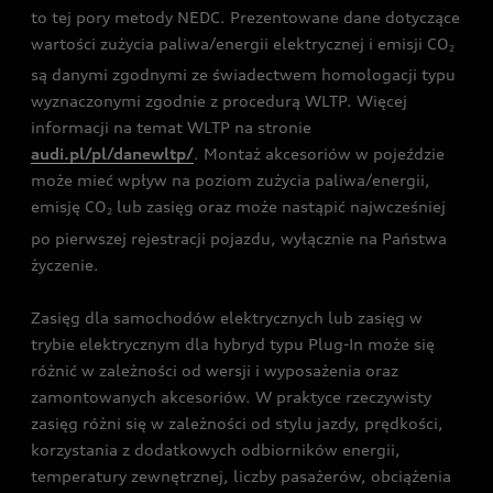
to tej pory metody NEDC. Prezentowane dane dotyczące
wartości zużycia paliwa/energii elektrycznej i emisji CO
2
są danymi zgodnymi ze świadectwem homologacji typu
wyznaczonymi zgodnie z procedurą WLTP. Więcej
informacji na temat WLTP na stronie
audi.pl/pl/danewltp/
. Montaż akcesoriów w pojeździe
może mieć wpływ na poziom zużycia paliwa/energii,
emisję CO
lub zasięg oraz może nastąpić najwcześniej
2
po pierwszej rejestracji pojazdu, wyłącznie na Państwa
życzenie.
Zasięg dla samochodów elektrycznych lub zasięg w
trybie elektrycznym dla hybryd typu Plug-In może się
różnić w zależności od wersji i wyposażenia oraz
zamontowanych akcesoriów. W praktyce rzeczywisty
zasięg różni się w zależności od stylu jazdy, prędkości,
korzystania z dodatkowych odbiorników energii,
temperatury zewnętrznej, liczby pasażerów, obciążenia