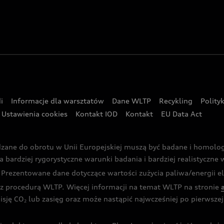
i
Informacje dla warsztatów
Dane WLTP
Recykling
Polity
Ustawienia cookies
Kontakt IOD
Kontakt
EU Data Act
dzane do obrotu w Unii Europejskiej muszą być badane i homol
rdziej rygorystyczne warunki badania i bardziej realistyczne wa
rezentowane dane dotyczące wartości zużycia paliwa/energii ele
 procedurą WLTP. Więcej informacji na temat WLTP na stronie
isję CO
lub zasięg oraz może nastąpić najwcześniej po pierwszej 
2