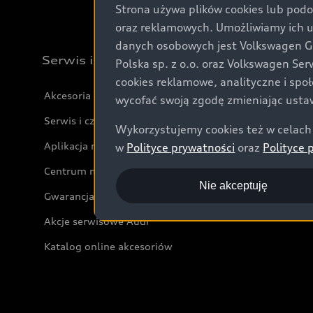
Strona używa plików cookies lub podo
oraz reklamowych. Umożliwiamy ich 
danych osobowych jest Volkswagen Gro
Serwis i akcesoria
Polska sp. z o.o. oraz Volkswagen Se
cookies reklamowe, analityczne i spo
Akcesoria
wycofać swoją zgodę zmieniając ustaw
Serwis i części
Wykorzystujemy cookies też w celach 
Aplikacja myAudi i usługi cyfrowe
w
Polityce prywatności
oraz
Polityce 
Centrum napraw powypadkowych
Nie akceptuję
Gwarancja
Akcje serwisowe Audi
Katalog online akcesoriów