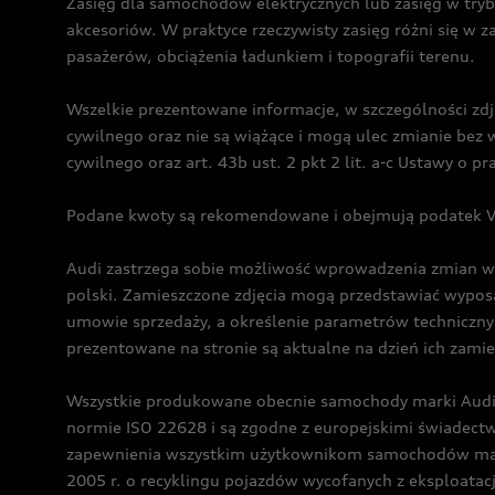
Zasięg dla samochodów elektrycznych lub zasięg w tryb
akcesoriów. W praktyce rzeczywisty zasięg różni się w z
pasażerów, obciążenia ładunkiem i topografii terenu.
Wszelkie prezentowane informacje, w szczególności zdję
cywilnego oraz nie są wiążące i mogą ulec zmianie be
cywilnego oraz art. 43b ust. 2 pkt 2 lit. a-c Ustawy o 
Podane kwoty są rekomendowane i obejmują podatek VA
Audi zastrzega sobie możliwość wprowadzenia zmian w 
polski. Zamieszczone zdjęcia mogą przedstawiać wyposa
umowie sprzedaży, a określenie parametrów techniczny
prezentowane na stronie są aktualne na dzień ich zami
Wszystkie produkowane obecnie samochody marki Audi 
normie ISO 22628 i są zgodne z europejskimi świadec
zapewnienia wszystkim użytkownikom samochodów marki 
2005 r. o recyklingu pojazdów wycofanych z eksploatacj