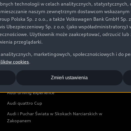
bnych technologii w celach analitycznych, statystycznych,
Audi exclusive
umieszczanie naszym zewnętrznym dostawcom wskazanym w 
up Polska Sp. z o.o., a także Volkswagen Bank GmbH Sp. z o
Świat Audi
rwis Ubezpieczeniowy Sp. z o.o. (jako współadministratorzy
łecznościowe. Użytkownik może zaakceptować, odrzucić lub 
Aktualności i historie postępu
ienia przeglądarki.
Audi Revolut F1® Team
analitycznych, marketingowych, społecznościowych i do perso
Audi Nuvolari
plików cookies
.
Audi Sport Festiwal
Zmień ustawienia
Audi i Muzeum Sztuki Nowoczesnej w Warszawie
Audi driving experience
Audi quattro Cup
Audi i Puchar Świata w Skokach Narciarskich w
Zakopanem