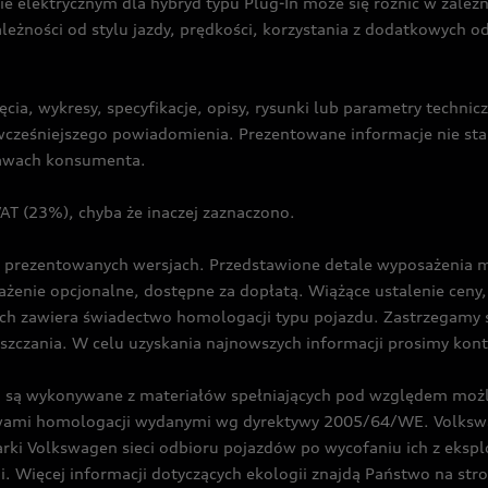
ie elektrycznym dla hybryd typu Plug-In może się różnić w zale
ależności od stylu jazdy, prędkości, korzystania z dodatkowych o
cia, wykresy, specyfikacje, opisy, rysunki lub parametry techni
z wcześniejszego powiadomienia. Prezentowane informacje nie s
prawach konsumenta.
T (23%), chyba że inaczej zaznaczono.
prezentowanych wersjach. Przedstawione detale wyposażenia mogą
żenie opcjonalne, dostępne za dopłatą. Wiążące ustalenie ceny, 
ch zawiera świadectwo homologacji typu pojazdu. Zastrzegamy 
eszczania. W celu uzyskania najnowszych informacji prosimy kon
są wykonywane z materiałów spełniających pod względem możli
twami homologacji wydanymi wg dyrektywy 2005/64/WE. Volkswa
Volkswagen sieci odbioru pojazdów po wycofaniu ich z eksploa
i. Więcej informacji dotyczących ekologii znajdą Państwo na str