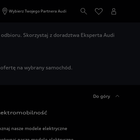
Wybierz Twojego Partnera Audi
odbioru. Skorzystaj z doradztwa Eksperta Audi
zą ofertę na wybrany samochód.
Do góry
lektromobilność
oznaj nasze modele elektryczne
orównaj nasze modele elektryczne