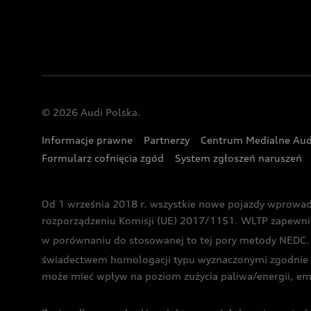
© 2026 Audi Polska.
Informacje prawne
Partnerzy
Centrum Medialne Aud
Formularz cofnięcia zgód
System zgłoszeń naruszeń
Od 1 września 2018 r. wszystkie nowe pojazdy wprowa
rozporządzeniu Komisji (UE) 2017/1151. WLTP zapewnia ba
w porównaniu do stosowanej to tej pory metody NEDC. P
świadectwem homologacji typu wyznaczonymi zgodnie z
może mieć wpływ na poziom zużycia paliwa/energii, em