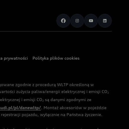
ka prywatności
Polityka plików cookies
ogowane zgodnie z procedurą WLTP określoną w
rtości zużycia paliwa/energii elektrycznej i emisji CO
2
ktrycznej i emisji CO
są danymi zgodnymi ze
2
audi.pl/pl/danewltp/
. Montaż akcesoriów w pojeździe
rejestracji pojazdu, wyłącznie na Państwa życzenie.