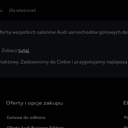
pu
Dla właścicieli
fertą wszystkich salonów Audi samochodów gotowych do 
. Zobacz
tutaj
.
kontaktowy. Zadzwonimy do Ciebie i przygotujemy najleps
Oferty i opcje zakupu
E
Gotowe do odbioru
P
Oferta Audi Business Edition
P