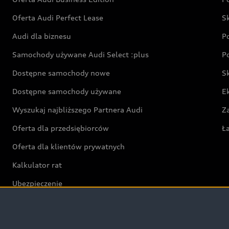
Oferta Audi Perfect Lease
S
Audi dla biznesu
P
Samochody używane Audi Select :plus
P
Dostępne samochody nowe
S
Dostępne samochody używane
E
Wyszukaj najbliższego Partnera Audi
Z
Oferta dla przedsiębiorców
Ł
Oferta dla klientów prywatnych
Kalkulator rat
Ubezpieczenie
Świat Audi RS
Audi driving experience