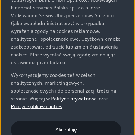
za dopłatą. Wiążące ustalenie ceny, wyposażenia i
Financial Servicies Polska sp. z o.o. oraz
specyfikacji pojazdu następują w umowie sprzedaży, a
Volkswagen Serwis Ubezpieczeniowy Sp. z o.o.
określenie parametrów technicznych zawiera
(jako współadministratorzy) w przypadku
świadectwo homologacji typu pojazdu. Zastrzegamy
wyrażenia zgody na cookies reklamowe,
sobie prawo do zmian i pomyłek. Wszelkie informacje
analityczne i społecznościowe. Użytkownik może
prezentowane na stronie są aktualne na dzień ich
zaakceptować, odrzucić lub zmienić ustawienia
zamieszczania. W celu uzyskania najnowszych
cookies. Może wycofać swoją zgodę zmieniając
informacji prosimy kontaktować się z Partnerem Marki
ustawienia przeglądarki.
Audi.
Wykorzystujemy cookies też w celach
Wszystkie produkowane obecnie samochody marki Audi
analitycznych, marketingowych,
są wykonywane z materiałów spełniających pod
społecznościowych i do personalizacji treści na
względem możliwości odzysku i recyklingu wymagania
stronie. Więcej w
Polityce prywatności
oraz
określone w normie ISO 22628 i są zgodne z
Polityce plików cookies
.
europejskimi świadectwami homologacji wydanymi wg
dyrektywy 2005/64/WE. Volkswagen Group Polska sp. z
o.o. podlega obowiązkowi zapewnienia wszystkim
użytkownikom samochodów marki Volkswagen sieci
Akceptuję