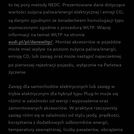
to tej pory metody NEDC. Prezentowane dane dotyczące
wartości zużycia paliwa/energii elektrycznej i emisji CO
2
są danymi zgodnymi ze świadectwem homologacji typu
wyznaczonymi zgodnie z procedurą WLTP. Więcej
informacji na temat WLTP na stronie
audi.pl/pl/danewltp/
. Montaż akcesoriów w pojeździe
może mieć wpływ na poziom zużycia paliwa/energii,
emisję CO
lub zasięg oraz może nastąpić najwcześniej
2
po pierwszej rejestracji pojazdu, wyłącznie na Państwa
życzenie.
Zasięg dla samochodów elektrycznych lub zasięg w
trybie elektrycznym dla hybryd typu Plug-In może się
różnić w zależności od wersji i wyposażenia oraz
zamontowanych akcesoriów. W praktyce rzeczywisty
zasięg różni się w zależności od stylu jazdy, prędkości,
korzystania z dodatkowych odbiorników energii,
temperatury zewnętrznej, liczby pasażerów, obciążenia