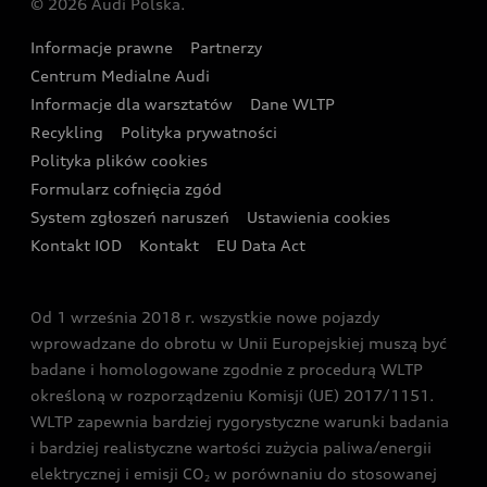
© 2026 Audi Polska.
Gwarancja
Wyszukaj najbliższego Partnera Audi
Audi Sport Festiwal
Eksperci elektromobilności Audi
Informacje prawne
Partnerzy
Akcje serwisowe Audi
Oferta dla przedsiębiorców
Audi i Muzeum Sztuki Nowoczesnej w Warszawie
Centrum Medialne Audi
Zasięg
Katalog online akcesoriów
Oferta dla klientów prywatnych
Informacje dla warsztatów
Dane WLTP
Audi driving experience
Ładowanie
Recykling
Polityka prywatności
Kalkulator rat
Audi quattro Cup
Polityka plików cookies
Formularz cofnięcia zgód
Ubezpieczenie
Audi i Puchar Świata w Skokach Narciarskich w
System zgłoszeń naruszeń
Ustawienia cookies
Zakopanem
Świat Audi RS
Kontakt IOD
Kontakt
EU Data Act
Audi driving experience
Od 1 września 2018 r. wszystkie nowe pojazdy
Audi exclusive
wprowadzane do obrotu w Unii Europejskiej muszą być
badane i homologowane zgodnie z procedurą WLTP
określoną w rozporządzeniu Komisji (UE) 2017/1151.
WLTP zapewnia bardziej rygorystyczne warunki badania
i bardziej realistyczne wartości zużycia paliwa/energii
elektrycznej i emisji CO
w porównaniu do stosowanej
2