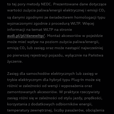
to tej pory metody NEDC. Prezentowane dane dotyczące
wartości zużycia paliwa/energii elektrycznej i emisji CO
2
są danymi zgodnymi ze świadectwem homologacji typu
wyznaczonymi zgodnie z procedurą WLTP. Więcej
informacji na temat WLTP na stronie
audi.pl/pl/danewltp/
. Montaż akcesoriów w pojeździe
może mieć wpływ na poziom zużycia paliwa/energii,
emisję CO
lub zasięg oraz może nastąpić najwcześniej
2
po pierwszej rejestracji pojazdu, wyłącznie na Państwa
życzenie.
Zasięg dla samochodów elektrycznych lub zasięg w
trybie elektrycznym dla hybryd typu Plug-In może się
różnić w zależności od wersji i wyposażenia oraz
zamontowanych akcesoriów. W praktyce rzeczywisty
zasięg różni się w zależności od stylu jazdy, prędkości,
korzystania z dodatkowych odbiorników energii,
temperatury zewnętrznej, liczby pasażerów, obciążenia