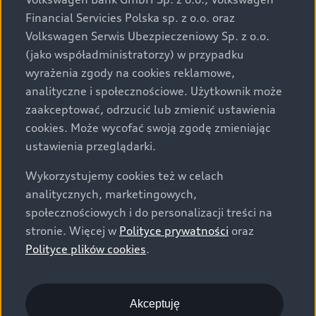
za dopłatą. Wiążące ustalenie ceny, wyposażenia i
Financial Servicies Polska sp. z o.o. oraz
specyfikacji pojazdu następują w umowie sprzedaży, a
Volkswagen Serwis Ubezpieczeniowy Sp. z o.o.
określenie parametrów technicznych zawiera
(jako współadministratorzy) w przypadku
świadectwo homologacji typu pojazdu. Zastrzegamy
wyrażenia zgody na cookies reklamowe,
sobie prawo do zmian i pomyłek. Wszelkie informacje
analityczne i społecznościowe. Użytkownik może
prezentowane na stronie są aktualne na dzień ich
zaakceptować, odrzucić lub zmienić ustawienia
zamieszczania. W celu uzyskania najnowszych
cookies. Może wycofać swoją zgodę zmieniając
informacji prosimy kontaktować się z Partnerem Marki
ustawienia przeglądarki.
Audi.
Wykorzystujemy cookies też w celach
Wszystkie produkowane obecnie samochody marki Audi
analitycznych, marketingowych,
są wykonywane z materiałów spełniających pod
społecznościowych i do personalizacji treści na
względem możliwości odzysku i recyklingu wymagania
stronie. Więcej w
Polityce prywatności
oraz
określone w normie ISO 22628 i są zgodne z
Polityce plików cookies
.
europejskimi świadectwami homologacji wydanymi wg
dyrektywy 2005/64/WE. Volkswagen Group Polska sp. z
o.o. podlega obowiązkowi zapewnienia wszystkim
użytkownikom samochodów marki Volkswagen sieci
Akceptuję