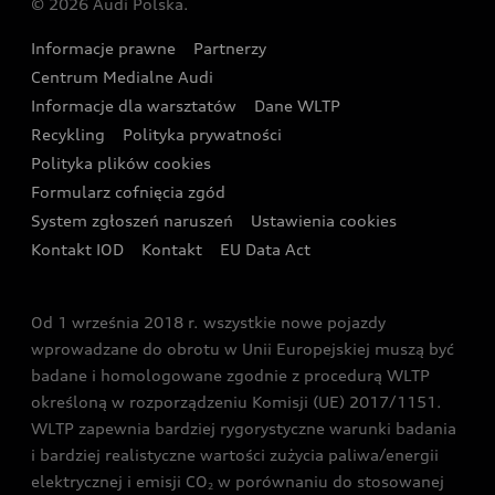
© 2026 Audi Polska.
Gwarancja
Wyszukaj najbliższego Partnera Audi
Audi Sport Festiwal
Eksperci elektromobilności Audi
Informacje prawne
Partnerzy
Akcje serwisowe Audi
Oferta dla przedsiębiorców
Audi i Muzeum Sztuki Nowoczesnej w Warszawie
Centrum Medialne Audi
Zasięg
Katalog online akcesoriów
Oferta dla klientów prywatnych
Informacje dla warsztatów
Dane WLTP
Audi driving experience
Ładowanie
Recykling
Polityka prywatności
Kalkulator rat
Audi quattro Cup
Polityka plików cookies
Formularz cofnięcia zgód
Ubezpieczenie
Audi i Puchar Świata w Skokach Narciarskich w
System zgłoszeń naruszeń
Ustawienia cookies
Zakopanem
Świat Audi RS
Kontakt IOD
Kontakt
EU Data Act
Audi driving experience
Od 1 września 2018 r. wszystkie nowe pojazdy
Audi exclusive
wprowadzane do obrotu w Unii Europejskiej muszą być
badane i homologowane zgodnie z procedurą WLTP
określoną w rozporządzeniu Komisji (UE) 2017/1151.
WLTP zapewnia bardziej rygorystyczne warunki badania
i bardziej realistyczne wartości zużycia paliwa/energii
elektrycznej i emisji CO
w porównaniu do stosowanej
2