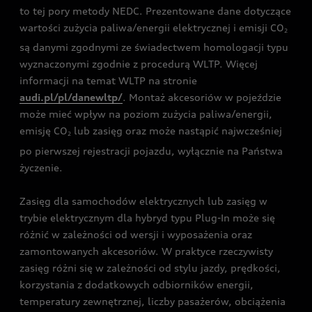
to tej pory metody NEDC. Prezentowane dane dotyczące
wartości zużycia paliwa/energii elektrycznej i emisji CO
2
są danymi zgodnymi ze świadectwem homologacji typu
wyznaczonymi zgodnie z procedurą WLTP. Więcej
informacji na temat WLTP na stronie
audi.pl/pl/danewltp/
. Montaż akcesoriów w pojeździe
może mieć wpływ na poziom zużycia paliwa/energii,
emisję CO
lub zasięg oraz może nastąpić najwcześniej
2
po pierwszej rejestracji pojazdu, wyłącznie na Państwa
życzenie.
Zasięg dla samochodów elektrycznych lub zasięg w
trybie elektrycznym dla hybryd typu Plug-In może się
różnić w zależności od wersji i wyposażenia oraz
zamontowanych akcesoriów. W praktyce rzeczywisty
zasięg różni się w zależności od stylu jazdy, prędkości,
korzystania z dodatkowych odbiorników energii,
temperatury zewnętrznej, liczby pasażerów, obciążenia