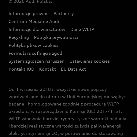
© 2026 Audi Polska.
Gwarancja
Wyszukaj najbliższego Partnera Audi
Audi Sport Festiwal
Eksperci elektromobilności Audi
Informacje prawne
Partnerzy
Akcje serwisowe Audi
Oferta dla przedsiębiorców
Audi i Muzeum Sztuki Nowoczesnej w Warszawie
Centrum Medialne Audi
Zasięg
Katalog online akcesoriów
Oferta dla klientów prywatnych
Informacje dla warsztatów
Dane WLTP
Audi driving experience
Ładowanie
Recykling
Polityka prywatności
Kalkulator rat
Audi quattro Cup
Polityka plików cookies
Formularz cofnięcia zgód
Ubezpieczenie
Audi i Puchar Świata w Skokach Narciarskich w
System zgłoszeń naruszeń
Ustawienia cookies
Zakopanem
Świat Audi RS
Kontakt IOD
Kontakt
EU Data Act
Audi driving experience
Od 1 września 2018 r. wszystkie nowe pojazdy
Audi exclusive
wprowadzane do obrotu w Unii Europejskiej muszą być
badane i homologowane zgodnie z procedurą WLTP
określoną w rozporządzeniu Komisji (UE) 2017/1151.
WLTP zapewnia bardziej rygorystyczne warunki badania
i bardziej realistyczne wartości zużycia paliwa/energii
elektrycznej i emisji CO
w porównaniu do stosowanej
2