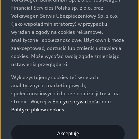
za dopłatą. Wiążące ustalenie ceny, wyposażenia i
Financial Servicies Polska sp. z o.o. oraz
specyfikacji pojazdu następują w umowie sprzedaży, a
Volkswagen Serwis Ubezpieczeniowy Sp. z o.o.
określenie parametrów technicznych zawiera
(jako współadministratorzy) w przypadku
świadectwo homologacji typu pojazdu. Zastrzegamy
wyrażenia zgody na cookies reklamowe,
sobie prawo do zmian i pomyłek. Wszelkie informacje
analityczne i społecznościowe. Użytkownik może
prezentowane na stronie są aktualne na dzień ich
zaakceptować, odrzucić lub zmienić ustawienia
zamieszczania. W celu uzyskania najnowszych
cookies. Może wycofać swoją zgodę zmieniając
informacji prosimy kontaktować się z Partnerem Marki
ustawienia przeglądarki.
Audi.
Wykorzystujemy cookies też w celach
Wszystkie produkowane obecnie samochody marki Audi
analitycznych, marketingowych,
są wykonywane z materiałów spełniających pod
społecznościowych i do personalizacji treści na
względem możliwości odzysku i recyklingu wymagania
stronie. Więcej w
Polityce prywatności
oraz
określone w normie ISO 22628 i są zgodne z
Polityce plików cookies
.
europejskimi świadectwami homologacji wydanymi wg
dyrektywy 2005/64/WE. Volkswagen Group Polska sp. z
o.o. podlega obowiązkowi zapewnienia wszystkim
użytkownikom samochodów marki Volkswagen sieci
Akceptuję