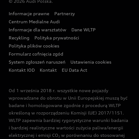
© 2026 Audi Polska.
Gwarancja
Wyszukaj najbliższego Partnera Audi
Audi Sport Festiwal
Eksperci elektromobilności Audi
Informacje prawne
Partnerzy
Akcje serwisowe Audi
Oferta dla przedsiębiorców
Audi i Muzeum Sztuki Nowoczesnej w Warszawie
Centrum Medialne Audi
Zasięg
Katalog online akcesoriów
Oferta dla klientów prywatnych
Informacje dla warsztatów
Dane WLTP
Audi driving experience
Ładowanie
Recykling
Polityka prywatności
Kalkulator rat
Audi quattro Cup
Polityka plików cookies
Formularz cofnięcia zgód
Ubezpieczenie
Audi i Puchar Świata w Skokach Narciarskich w
System zgłoszeń naruszeń
Ustawienia cookies
Zakopanem
Świat Audi RS
Kontakt IOD
Kontakt
EU Data Act
Audi driving experience
Od 1 września 2018 r. wszystkie nowe pojazdy
Audi exclusive
wprowadzane do obrotu w Unii Europejskiej muszą być
badane i homologowane zgodnie z procedurą WLTP
określoną w rozporządzeniu Komisji (UE) 2017/1151.
WLTP zapewnia bardziej rygorystyczne warunki badania
i bardziej realistyczne wartości zużycia paliwa/energii
elektrycznej i emisji CO
w porównaniu do stosowanej
2