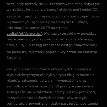
to tej pory metody NEDC. Prezentowane dane dotyczące
wartości zużycia paliwa/energii elektrycznej i emisji CO
2
są danymi zgodnymi ze świadectwem homologacji typu
wyznaczonymi zgodnie z procedurą WLTP. Więcej
informacji na temat WLTP na stronie
audi.pl/pl/danewltp/
. Montaż akcesoriów w pojeździe
może mieć wpływ na poziom zużycia paliwa/energii,
emisję CO
lub zasięg oraz może nastąpić najwcześniej
2
po pierwszej rejestracji pojazdu, wyłącznie na Państwa
życzenie.
Zasięg dla samochodów elektrycznych lub zasięg w
trybie elektrycznym dla hybryd typu Plug-In może się
różnić w zależności od wersji i wyposażenia oraz
zamontowanych akcesoriów. W praktyce rzeczywisty
zasięg różni się w zależności od stylu jazdy, prędkości,
korzystania z dodatkowych odbiorników energii,
temperatury zewnętrznej, liczby pasażerów, obciążenia