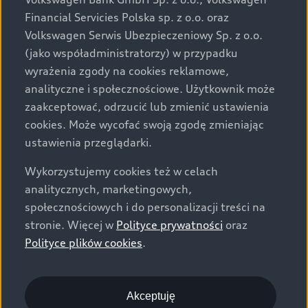
za dopłatą. Wiążące ustalenie ceny, wyposażenia i
Financial Servicies Polska sp. z o.o. oraz
specyfikacji pojazdu następują w umowie sprzedaży, a
Volkswagen Serwis Ubezpieczeniowy Sp. z o.o.
określenie parametrów technicznych zawiera
(jako współadministratorzy) w przypadku
świadectwo homologacji typu pojazdu. Zastrzegamy
wyrażenia zgody na cookies reklamowe,
sobie prawo do zmian i pomyłek. Wszelkie informacje
analityczne i społecznościowe. Użytkownik może
prezentowane na stronie są aktualne na dzień ich
zaakceptować, odrzucić lub zmienić ustawienia
zamieszczania. W celu uzyskania najnowszych
cookies. Może wycofać swoją zgodę zmieniając
informacji prosimy kontaktować się z Partnerem Marki
ustawienia przeglądarki.
Audi.
Wykorzystujemy cookies też w celach
Wszystkie produkowane obecnie samochody marki Audi
analitycznych, marketingowych,
są wykonywane z materiałów spełniających pod
społecznościowych i do personalizacji treści na
względem możliwości odzysku i recyklingu wymagania
stronie. Więcej w
Polityce prywatności
oraz
określone w normie ISO 22628 i są zgodne z
Polityce plików cookies
.
europejskimi świadectwami homologacji wydanymi wg
dyrektywy 2005/64/WE. Volkswagen Group Polska sp. z
o.o. podlega obowiązkowi zapewnienia wszystkim
użytkownikom samochodów marki Volkswagen sieci
Akceptuję