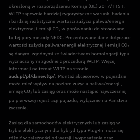
określoną w rozporządzeniu Komisji (UE) 2017/1151.
WLTP zapewnia bardziej rygorystyczne warunki badania
i bardziej realistyczne wartości zużycia paliwa/energii
elektrycznej i emisji CO
w porównaniu do stosowanej
2
to tej pory metody NEDC. Prezentowane dane dotyczące
wartości zużycia paliwa/energii elektrycznej i emisji CO
2
są danymi zgodnymi ze świadectwem homologacji typu
wyznaczonymi zgodnie z procedurą WLTP. Więcej
informacji na temat WLTP na stronie
audi.pl/pl/danewltp/
. Montaż akcesoriów w pojeździe
może mieć wpływ na poziom zużycia paliwa/energii,
emisję CO
lub zasięg oraz może nastąpić najwcześniej
2
po pierwszej rejestracji pojazdu, wyłącznie na Państwa
życzenie.
Zasięg dla samochodów elektrycznych lub zasięg w
trybie elektrycznym dla hybryd typu Plug-In może się
różnić w zależności od wersji i wyposażenia oraz