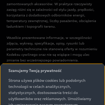
zamontowanych akcesoriów. W praktyce rzeczywisty
zasięg różni się w zależności od stylu jazdy, prędkości,
korzystania z dodatkowych odbiorników energii,
temperatury zewnętrznej, liczby pasażerów, obciążenia
ładunkiem i topografii terenu.
Wszelkie prezentowane informacje, w szczególności
zdjęcia, wykresy, specyfikacje, opisy, rysunki lub
parametry techniczne nie stanowią oferty w rozumieniu
Kodeksu cywilnego oraz nie są wiążące i mogą ulec
zmianie bez wcześniejszego powiadomienia.
Prezentowane informacje nie stanowią zapewnienia w
Szanujemy Twoją prywatność
rozumieniu art. 5561§2 Kodeksu cywilnego oraz art.
43b ust. 2 pkt 2 lit. a-c Ustawy o prawach konsumenta.
Strona używa plików cookies lub podobnych
technologii w celach analitycznych,
Podane kwoty są rekomendowane i obejmują podatek
statystycznych, dostosowania treści do
VAT (23%), chyba że inaczej zaznaczono.
użytkowników oraz reklamowych. Umożliwiamy
ich umieszczanie naszym zewnętrznym