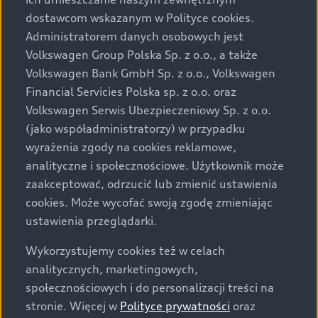
Audi zastrzega sobie możliwość wprowadzenia zmian w
dostawcom wskazanym w Polityce cookies.
prezentowanych wersjach. Przedstawione detale
wyposażenia mogą różnić się od specyfikacji
Administratorem danych osobowych jest
przewidzianej na rynek polski. Zamieszczone zdjęcia
Volkswagen Group Polska Sp. z o.o., a także
mogą przedstawiać wyposażenie opcjonalne, dostępne
Volkswagen Bank GmbH Sp. z o.o., Volkswagen
za dopłatą. Wiążące ustalenie ceny, wyposażenia i
Financial Servicies Polska sp. z o.o. oraz
specyfikacji pojazdu następują w umowie sprzedaży, a
Volkswagen Serwis Ubezpieczeniowy Sp. z o.o.
określenie parametrów technicznych zawiera
(jako współadministratorzy) w przypadku
świadectwo homologacji typu pojazdu. Zastrzegamy
wyrażenia zgody na cookies reklamowe,
sobie prawo do zmian i pomyłek. Wszelkie informacje
analityczne i społecznościowe. Użytkownik może
prezentowane na stronie są aktualne na dzień ich
zaakceptować, odrzucić lub zmienić ustawienia
zamieszczania. W celu uzyskania najnowszych
cookies. Może wycofać swoją zgodę zmieniając
informacji prosimy kontaktować się z Partnerem Marki
ustawienia przeglądarki.
Audi.
Wykorzystujemy cookies też w celach
Wszystkie produkowane obecnie samochody marki Audi
analitycznych, marketingowych,
są wykonywane z materiałów spełniających pod
społecznościowych i do personalizacji treści na
względem możliwości odzysku i recyklingu wymagania
stronie. Więcej w
Polityce prywatności
oraz
określone w normie ISO 22628 i są zgodne z