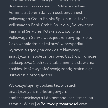
Audi zastrzega sobie możliwość wprowadzenia zmian w
dostawcom wskazanym w Polityce cookies.
prezentowanych wersjach. Przedstawione detale
wyposażenia mogą różnić się od specyfikacji
Administratorem danych osobowych jest
przewidzianej na rynek polski. Zamieszczone zdjęcia
Volkswagen Group Polska Sp. z o.o., a także
mogą przedstawiać wyposażenie opcjonalne, dostępne
Volkswagen Bank GmbH Sp. z o.o., Volkswagen
za dopłatą. Wiążące ustalenie ceny, wyposażenia i
Financial Servicies Polska sp. z o.o. oraz
specyfikacji pojazdu następują w umowie sprzedaży, a
Volkswagen Serwis Ubezpieczeniowy Sp. z o.o.
określenie parametrów technicznych zawiera
(jako współadministratorzy) w przypadku
świadectwo homologacji typu pojazdu. Zastrzegamy
wyrażenia zgody na cookies reklamowe,
sobie prawo do zmian i pomyłek. Wszelkie informacje
analityczne i społecznościowe. Użytkownik może
prezentowane na stronie są aktualne na dzień ich
zaakceptować, odrzucić lub zmienić ustawienia
zamieszczania. W celu uzyskania najnowszych
cookies. Może wycofać swoją zgodę zmieniając
informacji prosimy kontaktować się z Partnerem Marki
ustawienia przeglądarki.
Audi.
Wykorzystujemy cookies też w celach
Wszystkie produkowane obecnie samochody marki Audi
analitycznych, marketingowych,
są wykonywane z materiałów spełniających pod
społecznościowych i do personalizacji treści na
względem możliwości odzysku i recyklingu wymagania
stronie. Więcej w
Polityce prywatności
oraz
określone w normie ISO 22628 i są zgodne z