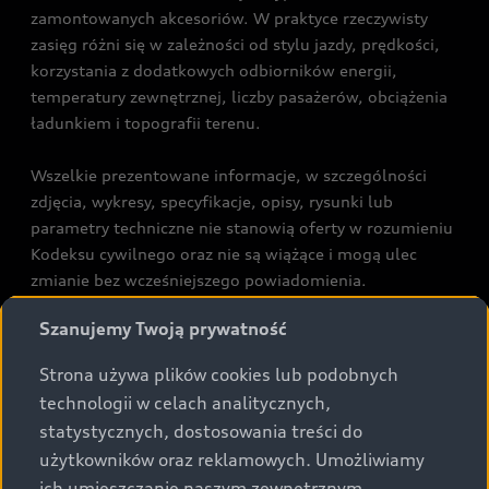
zamontowanych akcesoriów. W praktyce rzeczywisty
zasięg różni się w zależności od stylu jazdy, prędkości,
korzystania z dodatkowych odbiorników energii,
temperatury zewnętrznej, liczby pasażerów, obciążenia
ładunkiem i topografii terenu.
Wszelkie prezentowane informacje, w szczególności
zdjęcia, wykresy, specyfikacje, opisy, rysunki lub
parametry techniczne nie stanowią oferty w rozumieniu
Kodeksu cywilnego oraz nie są wiążące i mogą ulec
zmianie bez wcześniejszego powiadomienia.
Prezentowane informacje nie stanowią zapewnienia w
Szanujemy Twoją prywatność
rozumieniu art. 5561§2 Kodeksu cywilnego oraz art.
43b ust. 2 pkt 2 lit. a-c Ustawy o prawach konsumenta.
Strona używa plików cookies lub podobnych
technologii w celach analitycznych,
Podane kwoty są rekomendowane i obejmują podatek
statystycznych, dostosowania treści do
VAT (23%), chyba że inaczej zaznaczono.
użytkowników oraz reklamowych. Umożliwiamy
ich umieszczanie naszym zewnętrznym