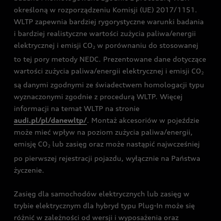
określoną w rozporządzeniu Komisji (UE) 2017/1151.
WLTP zapewnia bardziej rygorystyczne warunki badania
i bardziej realistyczne wartości zużycia paliwa/energii
elektrycznej i emisji CO
w porównaniu do stosowanej
2
to tej pory metody NEDC. Prezentowane dane dotyczące
wartości zużycia paliwa/energii elektrycznej i emisji CO
2
są danymi zgodnymi ze świadectwem homologacji typu
wyznaczonymi zgodnie z procedurą WLTP. Więcej
informacji na temat WLTP na stronie
audi.pl/pl/danewltp/
. Montaż akcesoriów w pojeździe
może mieć wpływ na poziom zużycia paliwa/energii,
emisję CO
lub zasięg oraz może nastąpić najwcześniej
2
po pierwszej rejestracji pojazdu, wyłącznie na Państwa
życzenie.
Zasięg dla samochodów elektrycznych lub zasięg w
trybie elektrycznym dla hybryd typu Plug-In może się
różnić w zależności od wersji i wyposażenia oraz