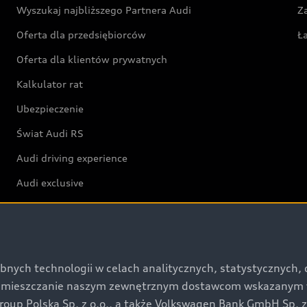
Wyszukaj najbliższego Partnera Audi
Z
Oferta dla przedsiębiorców
Ł
Oferta dla klientów prywatnych
Kalkulator rat
Ubezpieczenie
Świat Audi RS
Audi driving experience
Audi exclusive
Świat Audi
Aktualności i historie postępu
bnych technologii w celach analitycznych, statystycznych,
umieszczanie naszym zewnętrznym dostawcom wskazanym w 
Audi Revolut F1® Team
up Polska Sp. z o.o., a także Volkswagen Bank GmbH Sp. z o