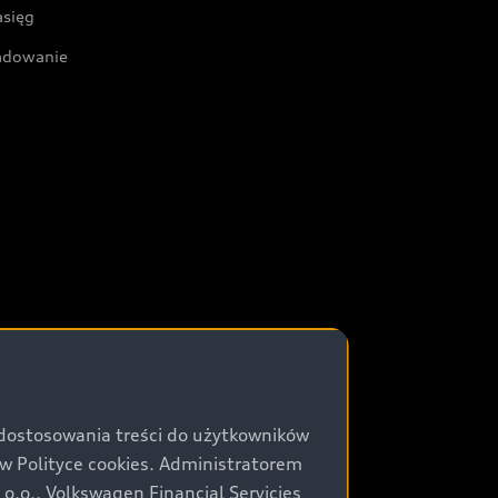
asięg
adowanie
 dostosowania treści do użytkowników
Polityce cookies. Administratorem
.o., Volkswagen Financial Servicies