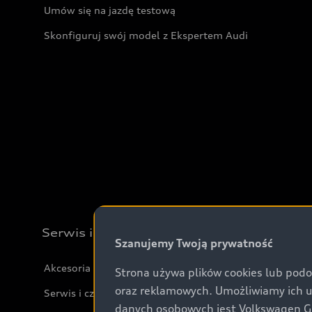
Umów się na jazdę testową
Skonfiguruj swój model z Ekspertem Audi
Serwis i akcesoria
Szanujemy Twoją prywatność
Akcesoria
Strona używa plików cookies lub podo
oraz reklamowych. Umożliwiamy ich 
Serwis i części
danych osobowych jest Volkswagen Gro