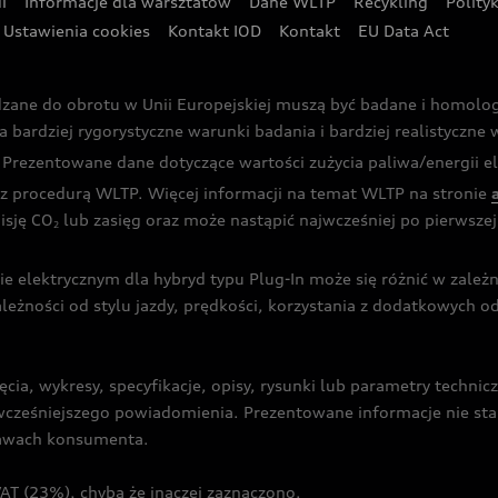
i
Informacje dla warsztatów
Dane WLTP
Recykling
Polity
Ustawienia cookies
Kontakt IOD
Kontakt
EU Data Act
dzane do obrotu w Unii Europejskiej muszą być badane i homol
rdziej rygorystyczne warunki badania i bardziej realistyczne wa
rezentowane dane dotyczące wartości zużycia paliwa/energii ele
 procedurą WLTP. Więcej informacji na temat WLTP na stronie
isję CO
lub zasięg oraz może nastąpić najwcześniej po pierwszej 
2
ie elektrycznym dla hybryd typu Plug-In może się różnić w zale
ależności od stylu jazdy, prędkości, korzystania z dodatkowych o
cia, wykresy, specyfikacje, opisy, rysunki lub parametry techni
z wcześniejszego powiadomienia. Prezentowane informacje nie s
prawach konsumenta.
T (23%), chyba że inaczej zaznaczono.