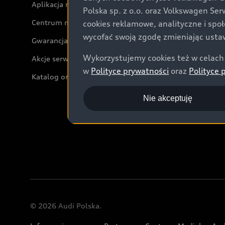
Aplikacja myAudi i usługi cyfrowe
Polska sp. z o.o. oraz Volkswagen Se
Centrum napraw powypadkowych
cookies reklamowe, analityczne i spo
wycofać swoją zgodę zmieniając ustaw
Gwarancja
Wykorzystujemy cookies też w celach 
Akcje serwisowe Audi
w
Polityce prywatności
oraz
Polityce 
Katalog online akcesoriów
Nie akceptuję
© 2026 Audi Polska.