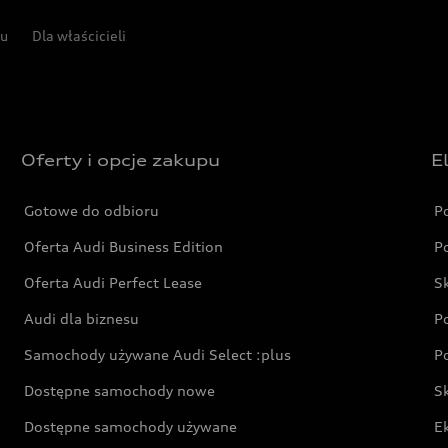
pu
Dla właścicieli
Oferty i opcje zakupu
E
Gotowe do odbioru
P
Oferta Audi Business Edition
P
Oferta Audi Perfect Lease
S
Audi dla biznesu
P
Samochody używane Audi Select :plus
P
Dostępne samochody nowe
S
Dostępne samochody używane
E