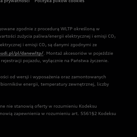
ka prywatności
Polityka plików cookies
ogowane zgodnie z procedurą WLTP określoną w
rtości zużycia paliwa/energii elektrycznej i emisji CO
2
ktrycznej i emisji CO
są danymi zgodnymi ze
2
audi.pl/pl/danewltp/
. Montaż akcesoriów w pojeździe
rejestracji pojazdu, wyłącznie na Państwa życzenie.
żności od wersji i wyposażenia oraz zamontowanych
dbiorników energii, temperatury zewnętrznej, liczby
czne nie stanowią oferty w rozumieniu Kodeksu
tanowią zapewnienia w rozumieniu art. 5561§2 Kodeksu