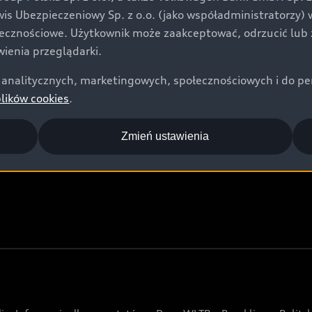
Audi Nuvolari
rwis Ubezpieczeniowy Sp. z o.o. (jako współadministratorzy
Audi Sport Festiwal
łecznościowe. Użytkownik może zaakceptować, odrzucić lub 
ienia przeglądarki.
Audi i Muzeum Sztuki Nowoczesnej w Warszawie
analitycznych, marketingowych, społecznościowych i do perso
Audi driving experience
plików cookies
.
Audi quattro Cup
Audi i Puchar Świata w Skokach Narciarskich w
Zmień ustawienia
Zakopanem