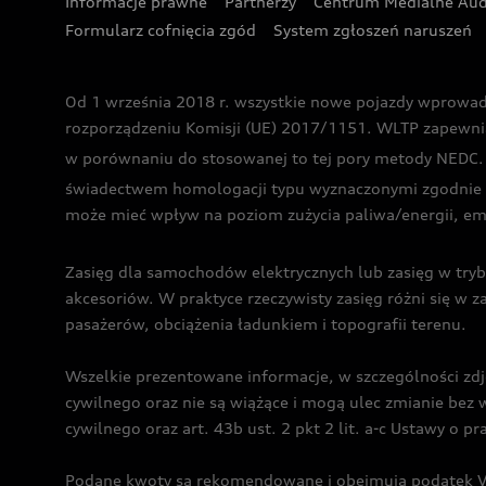
Informacje prawne
Partnerzy
Centrum Medialne Aud
Formularz cofnięcia zgód
System zgłoszeń naruszeń
Od 1 września 2018 r. wszystkie nowe pojazdy wprowa
rozporządzeniu Komisji (UE) 2017/1151. WLTP zapewnia ba
w porównaniu do stosowanej to tej pory metody NEDC. P
świadectwem homologacji typu wyznaczonymi zgodnie z
może mieć wpływ na poziom zużycia paliwa/energii, em
Zasięg dla samochodów elektrycznych lub zasięg w tryb
akcesoriów. W praktyce rzeczywisty zasięg różni się w z
pasażerów, obciążenia ładunkiem i topografii terenu.
Wszelkie prezentowane informacje, w szczególności zdję
cywilnego oraz nie są wiążące i mogą ulec zmianie be
cywilnego oraz art. 43b ust. 2 pkt 2 lit. a-c Ustawy o 
Podane kwoty są rekomendowane i obejmują podatek VA