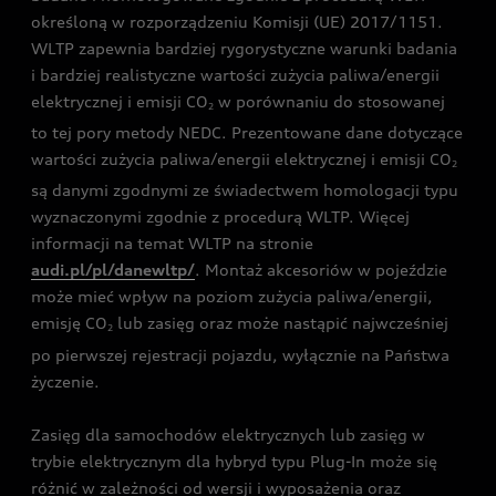
określoną w rozporządzeniu Komisji (UE) 2017/1151.
WLTP zapewnia bardziej rygorystyczne warunki badania
i bardziej realistyczne wartości zużycia paliwa/energii
elektrycznej i emisji CO
w porównaniu do stosowanej
2
to tej pory metody NEDC. Prezentowane dane dotyczące
wartości zużycia paliwa/energii elektrycznej i emisji CO
2
są danymi zgodnymi ze świadectwem homologacji typu
wyznaczonymi zgodnie z procedurą WLTP. Więcej
informacji na temat WLTP na stronie
audi.pl/pl/danewltp/
. Montaż akcesoriów w pojeździe
może mieć wpływ na poziom zużycia paliwa/energii,
emisję CO
lub zasięg oraz może nastąpić najwcześniej
2
po pierwszej rejestracji pojazdu, wyłącznie na Państwa
życzenie.
Zasięg dla samochodów elektrycznych lub zasięg w
trybie elektrycznym dla hybryd typu Plug-In może się
różnić w zależności od wersji i wyposażenia oraz