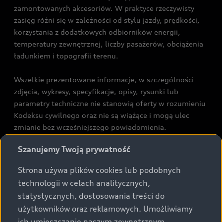
zamontowanych akcesoriów. W praktyce rzeczywisty
zasięg różni się w zależności od stylu jazdy, prędkości,
korzystania z dodatkowych odbiorników energii,
temperatury zewnętrznej, liczby pasażerów, obciążenia
ładunkiem i topografii terenu.
Wszelkie prezentowane informacje, w szczególności
zdjęcia, wykresy, specyfikacje, opisy, rysunki lub
parametry techniczne nie stanowią oferty w rozumieniu
Kodeksu cywilnego oraz nie są wiążące i mogą ulec
zmianie bez wcześniejszego powiadomienia.
Prezentowane informacje nie stanowią zapewnienia w
Szanujemy Twoją prywatność
rozumieniu art. 5561§2 Kodeksu cywilnego oraz art.
43b ust. 2 pkt 2 lit. a-c Ustawy o prawach konsumenta.
Strona używa plików cookies lub podobnych
technologii w celach analitycznych,
Podane kwoty są rekomendowane i obejmują podatek
statystycznych, dostosowania treści do
VAT (23%), chyba że inaczej zaznaczono.
użytkowników oraz reklamowych. Umożliwiamy
ich umieszczanie naszym zewnętrznym