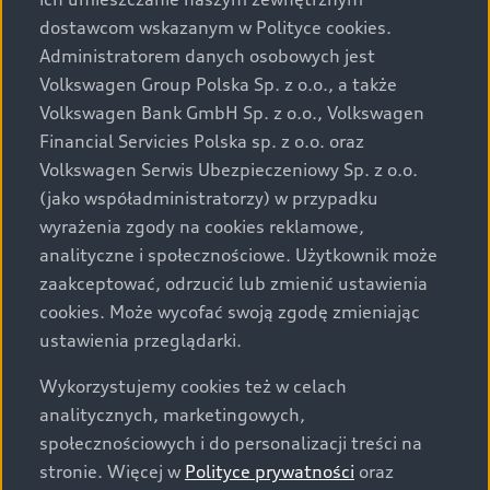
Audi zastrzega sobie możliwość wprowadzenia zmian w
dostawcom wskazanym w Polityce cookies.
prezentowanych wersjach. Przedstawione detale
wyposażenia mogą różnić się od specyfikacji
Administratorem danych osobowych jest
przewidzianej na rynek polski. Zamieszczone zdjęcia
Volkswagen Group Polska Sp. z o.o., a także
mogą przedstawiać wyposażenie opcjonalne, dostępne
Volkswagen Bank GmbH Sp. z o.o., Volkswagen
za dopłatą. Wiążące ustalenie ceny, wyposażenia i
Financial Servicies Polska sp. z o.o. oraz
specyfikacji pojazdu następują w umowie sprzedaży, a
Volkswagen Serwis Ubezpieczeniowy Sp. z o.o.
określenie parametrów technicznych zawiera
(jako współadministratorzy) w przypadku
świadectwo homologacji typu pojazdu. Zastrzegamy
wyrażenia zgody na cookies reklamowe,
sobie prawo do zmian i pomyłek. Wszelkie informacje
analityczne i społecznościowe. Użytkownik może
prezentowane na stronie są aktualne na dzień ich
zaakceptować, odrzucić lub zmienić ustawienia
zamieszczania. W celu uzyskania najnowszych
cookies. Może wycofać swoją zgodę zmieniając
informacji prosimy kontaktować się z Partnerem Marki
ustawienia przeglądarki.
Audi.
Wykorzystujemy cookies też w celach
Wszystkie produkowane obecnie samochody marki Audi
analitycznych, marketingowych,
są wykonywane z materiałów spełniających pod
społecznościowych i do personalizacji treści na
względem możliwości odzysku i recyklingu wymagania
stronie. Więcej w
Polityce prywatności
oraz
określone w normie ISO 22628 i są zgodne z