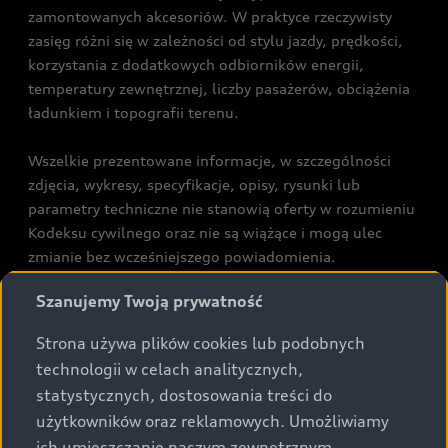
zamontowanych akcesoriów. W praktyce rzeczywisty
zasięg różni się w zależności od stylu jazdy, prędkości,
korzystania z dodatkowych odbiorników energii,
temperatury zewnętrznej, liczby pasażerów, obciążenia
ładunkiem i topografii terenu.
Wszelkie prezentowane informacje, w szczególności
zdjęcia, wykresy, specyfikacje, opisy, rysunki lub
parametry techniczne nie stanowią oferty w rozumieniu
Kodeksu cywilnego oraz nie są wiążące i mogą ulec
zmianie bez wcześniejszego powiadomienia.
Prezentowane informacje nie stanowią zapewnienia w
Szanujemy Twoją prywatność
rozumieniu art. 5561§2 Kodeksu cywilnego oraz art.
43b ust. 2 pkt 2 lit. a-c Ustawy o prawach konsumenta.
Strona używa plików cookies lub podobnych
technologii w celach analitycznych,
Podane kwoty są rekomendowane i obejmują podatek
statystycznych, dostosowania treści do
VAT (23%), chyba że inaczej zaznaczono.
użytkowników oraz reklamowych. Umożliwiamy
ich umieszczanie naszym zewnętrznym