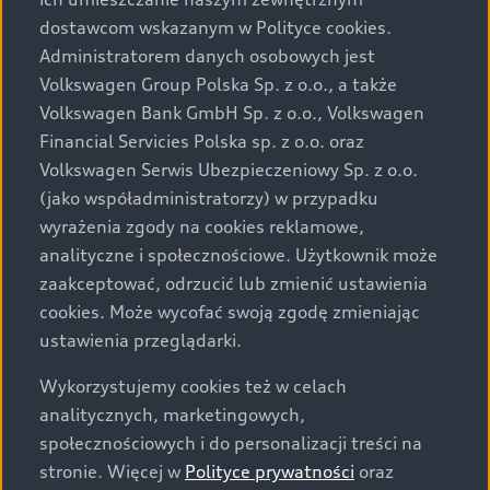
Audi zastrzega sobie możliwość wprowadzenia zmian w
dostawcom wskazanym w Polityce cookies.
prezentowanych wersjach. Przedstawione detale
wyposażenia mogą różnić się od specyfikacji
Administratorem danych osobowych jest
przewidzianej na rynek polski. Zamieszczone zdjęcia
Volkswagen Group Polska Sp. z o.o., a także
mogą przedstawiać wyposażenie opcjonalne, dostępne
Volkswagen Bank GmbH Sp. z o.o., Volkswagen
za dopłatą. Wiążące ustalenie ceny, wyposażenia i
Financial Servicies Polska sp. z o.o. oraz
specyfikacji pojazdu następują w umowie sprzedaży, a
Volkswagen Serwis Ubezpieczeniowy Sp. z o.o.
określenie parametrów technicznych zawiera
(jako współadministratorzy) w przypadku
świadectwo homologacji typu pojazdu. Zastrzegamy
wyrażenia zgody na cookies reklamowe,
sobie prawo do zmian i pomyłek. Wszelkie informacje
analityczne i społecznościowe. Użytkownik może
prezentowane na stronie są aktualne na dzień ich
zaakceptować, odrzucić lub zmienić ustawienia
zamieszczania. W celu uzyskania najnowszych
cookies. Może wycofać swoją zgodę zmieniając
informacji prosimy kontaktować się z Partnerem Marki
ustawienia przeglądarki.
Audi.
Wykorzystujemy cookies też w celach
Wszystkie produkowane obecnie samochody marki Audi
analitycznych, marketingowych,
są wykonywane z materiałów spełniających pod
społecznościowych i do personalizacji treści na
względem możliwości odzysku i recyklingu wymagania
stronie. Więcej w
Polityce prywatności
oraz
określone w normie ISO 22628 i są zgodne z