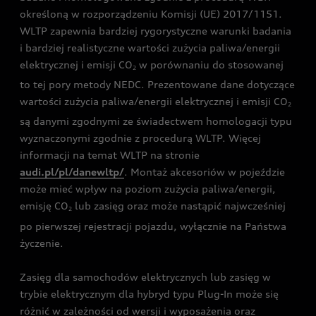
określoną w rozporządzeniu Komisji (UE) 2017/1151.
WLTP zapewnia bardziej rygorystyczne warunki badania
i bardziej realistyczne wartości zużycia paliwa/energii
elektrycznej i emisji CO
w porównaniu do stosowanej
2
to tej pory metody NEDC. Prezentowane dane dotyczące
wartości zużycia paliwa/energii elektrycznej i emisji CO
2
są danymi zgodnymi ze świadectwem homologacji typu
wyznaczonymi zgodnie z procedurą WLTP. Więcej
informacji na temat WLTP na stronie
audi.pl/pl/danewltp/
. Montaż akcesoriów w pojeździe
może mieć wpływ na poziom zużycia paliwa/energii,
emisję CO
lub zasięg oraz może nastąpić najwcześniej
2
po pierwszej rejestracji pojazdu, wyłącznie na Państwa
życzenie.
Zasięg dla samochodów elektrycznych lub zasięg w
trybie elektrycznym dla hybryd typu Plug-In może się
różnić w zależności od wersji i wyposażenia oraz