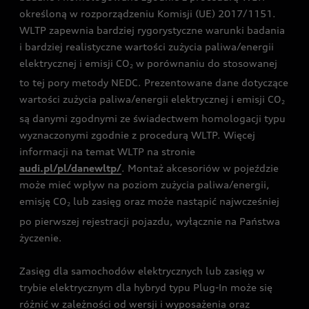
określoną w rozporządzeniu Komisji (UE) 2017/1151.
WLTP zapewnia bardziej rygorystyczne warunki badania
i bardziej realistyczne wartości zużycia paliwa/energii
elektrycznej i emisji CO
w porównaniu do stosowanej
2
to tej pory metody NEDC. Prezentowane dane dotyczące
wartości zużycia paliwa/energii elektrycznej i emisji CO
2
są danymi zgodnymi ze świadectwem homologacji typu
wyznaczonymi zgodnie z procedurą WLTP. Więcej
informacji na temat WLTP na stronie
audi.pl/pl/danewltp/
. Montaż akcesoriów w pojeździe
może mieć wpływ na poziom zużycia paliwa/energii,
emisję CO
lub zasięg oraz może nastąpić najwcześniej
2
po pierwszej rejestracji pojazdu, wyłącznie na Państwa
życzenie.
Zasięg dla samochodów elektrycznych lub zasięg w
trybie elektrycznym dla hybryd typu Plug-In może się
różnić w zależności od wersji i wyposażenia oraz