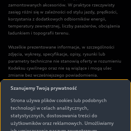
zamontowanych akcesoriów. W praktyce rzeczywisty
zasięg różni się w zależności od stylu jazdy, prędkości,
korzystania z dodatkowych odbiorników energii,
temperatury zewnętrznej, liczby pasażerów, obciążenia
ładunkiem i topografii terenu.
Wszelkie prezentowane informacje, w szczególności
zdjęcia, wykresy, specyfikacje, opisy, rysunki lub
parametry techniczne nie stanowią oferty w rozumieniu
Kodeksu cywilnego oraz nie są wiążące i mogą ulec
zmianie bez wcześniejszego powiadomienia.
Prezentowane informacje nie stanowią zapewnienia w
Szanujemy Twoją prywatność
rozumieniu art. 5561§2 Kodeksu cywilnego oraz art.
43b ust. 2 pkt 2 lit. a-c Ustawy o prawach konsumenta.
Strona używa plików cookies lub podobnych
technologii w celach analitycznych,
Podane kwoty są rekomendowane i obejmują podatek
statystycznych, dostosowania treści do
VAT (23%), chyba że inaczej zaznaczono.
użytkowników oraz reklamowych. Umożliwiamy
ich umieszczanie naszym zewnętrznym