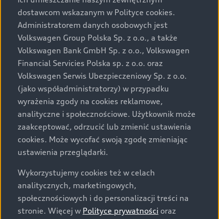
Audi zastrzega sobie możliwość wprowadzenia zmian w
dostawcom wskazanym w Polityce cookies.
prezentowanych wersjach. Przedstawione detale
wyposażenia mogą różnić się od specyfikacji
Administratorem danych osobowych jest
przewidzianej na rynek polski. Zamieszczone zdjęcia
Volkswagen Group Polska Sp. z o.o., a także
mogą przedstawiać wyposażenie opcjonalne, dostępne
Volkswagen Bank GmbH Sp. z o.o., Volkswagen
za dopłatą. Wiążące ustalenie ceny, wyposażenia i
Financial Servicies Polska sp. z o.o. oraz
specyfikacji pojazdu następują w umowie sprzedaży, a
Volkswagen Serwis Ubezpieczeniowy Sp. z o.o.
określenie parametrów technicznych zawiera
(jako współadministratorzy) w przypadku
świadectwo homologacji typu pojazdu. Zastrzegamy
wyrażenia zgody na cookies reklamowe,
sobie prawo do zmian i pomyłek. Wszelkie informacje
analityczne i społecznościowe. Użytkownik może
prezentowane na stronie są aktualne na dzień ich
zaakceptować, odrzucić lub zmienić ustawienia
zamieszczania. W celu uzyskania najnowszych
cookies. Może wycofać swoją zgodę zmieniając
informacji prosimy kontaktować się z Partnerem Marki
ustawienia przeglądarki.
Audi.
Wykorzystujemy cookies też w celach
Wszystkie produkowane obecnie samochody marki Audi
analitycznych, marketingowych,
są wykonywane z materiałów spełniających pod
społecznościowych i do personalizacji treści na
względem możliwości odzysku i recyklingu wymagania
stronie. Więcej w
Polityce prywatności
oraz
określone w normie ISO 22628 i są zgodne z