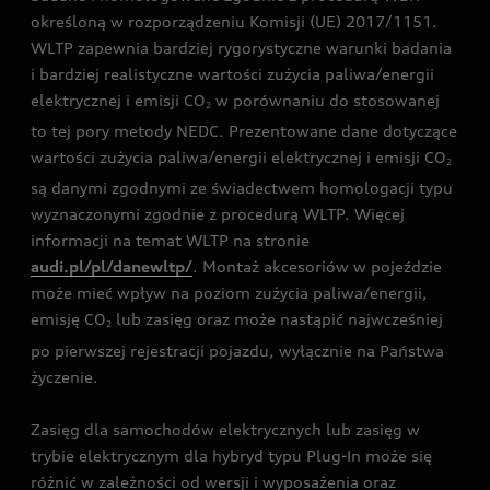
określoną w rozporządzeniu Komisji (UE) 2017/1151.
WLTP zapewnia bardziej rygorystyczne warunki badania
i bardziej realistyczne wartości zużycia paliwa/energii
elektrycznej i emisji CO
w porównaniu do stosowanej
2
to tej pory metody NEDC. Prezentowane dane dotyczące
wartości zużycia paliwa/energii elektrycznej i emisji CO
2
są danymi zgodnymi ze świadectwem homologacji typu
wyznaczonymi zgodnie z procedurą WLTP. Więcej
informacji na temat WLTP na stronie
audi.pl/pl/danewltp/
. Montaż akcesoriów w pojeździe
może mieć wpływ na poziom zużycia paliwa/energii,
emisję CO
lub zasięg oraz może nastąpić najwcześniej
2
po pierwszej rejestracji pojazdu, wyłącznie na Państwa
życzenie.
Zasięg dla samochodów elektrycznych lub zasięg w
trybie elektrycznym dla hybryd typu Plug-In może się
różnić w zależności od wersji i wyposażenia oraz