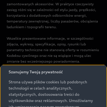
zamontowanych akcesoriów. W praktyce rzeczywisty
zasięg różni się w zależności od stylu jazdy, prędkości,
korzystania z dodatkowych odbiorników energii,
temperatury zewnętrznej, liczby pasażerów, obciążenia
ładunkiem i topografii terenu.
Wszelkie prezentowane informacje, w szczególności
zdjęcia, wykresy, specyfikacje, opisy, rysunki lub
parametry techniczne nie stanowią oferty w rozumieniu
Kodeksu cywilnego oraz nie są wiążące i mogą ulec
zmianie bez wcześniejszego powiadomienia.
Prezentowane informacje nie stanowią zapewnienia w
Szanujemy Twoją prywatność
rozumieniu art. 5561§2 Kodeksu cywilnego oraz art.
43b ust. 2 pkt 2 lit. a-c Ustawy o prawach konsumenta.
Strona używa plików cookies lub podobnych
technologii w celach analitycznych,
Podane kwoty są rekomendowane i obejmują podatek
statystycznych, dostosowania treści do
VAT (23%), chyba że inaczej zaznaczono.
użytkowników oraz reklamowych. Umożliwiamy
ich umieszczanie naszym zewnętrznym