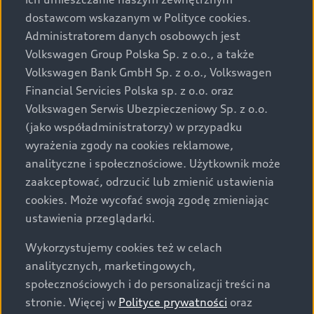
Audi zastrzega sobie możliwość wprowadzenia zmian w
dostawcom wskazanym w Polityce cookies.
prezentowanych wersjach. Przedstawione detale
wyposażenia mogą różnić się od specyfikacji
Administratorem danych osobowych jest
przewidzianej na rynek polski. Zamieszczone zdjęcia
Volkswagen Group Polska Sp. z o.o., a także
mogą przedstawiać wyposażenie opcjonalne, dostępne
Volkswagen Bank GmbH Sp. z o.o., Volkswagen
za dopłatą. Wiążące ustalenie ceny, wyposażenia i
Financial Servicies Polska sp. z o.o. oraz
specyfikacji pojazdu następują w umowie sprzedaży, a
Volkswagen Serwis Ubezpieczeniowy Sp. z o.o.
określenie parametrów technicznych zawiera
(jako współadministratorzy) w przypadku
świadectwo homologacji typu pojazdu. Zastrzegamy
wyrażenia zgody na cookies reklamowe,
sobie prawo do zmian i pomyłek. Wszelkie informacje
analityczne i społecznościowe. Użytkownik może
prezentowane na stronie są aktualne na dzień ich
zaakceptować, odrzucić lub zmienić ustawienia
zamieszczania. W celu uzyskania najnowszych
cookies. Może wycofać swoją zgodę zmieniając
informacji prosimy kontaktować się z Partnerem Marki
ustawienia przeglądarki.
Audi.
Wykorzystujemy cookies też w celach
Wszystkie produkowane obecnie samochody marki Audi
analitycznych, marketingowych,
są wykonywane z materiałów spełniających pod
społecznościowych i do personalizacji treści na
względem możliwości odzysku i recyklingu wymagania
stronie. Więcej w
Polityce prywatności
oraz
określone w normie ISO 22628 i są zgodne z