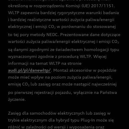
określoną w rozporządzeniu Komisji (UE) 2017/1151.
WLTP zapewnia bardziej rygorystyczne warunki badania
i bardziej realistyczne wartości zużycia paliwa/energii
elektrycznej i emisji CO
w porównaniu do stosowanej
2
to tej pory metody NEDC. Prezentowane dane dotyczące
wartości zużycia paliwa/energii elektrycznej i emisji CO
2
są danymi zgodnymi ze świadectwem homologacji typu
wyznaczonymi zgodnie z procedurą WLTP. Więcej
informacji na temat WLTP na stronie
audi.pl/pl/danewltp/
. Montaż akcesoriów w pojeździe
może mieć wpływ na poziom zużycia paliwa/energii,
emisję CO
lub zasięg oraz może nastąpić najwcześniej
2
po pierwszej rejestracji pojazdu, wyłącznie na Państwa
życzenie.
Zasięg dla samochodów elektrycznych lub zasięg w
trybie elektrycznym dla hybryd typu Plug-In może się
różnić w zależności od wersji i wyposażenia oraz