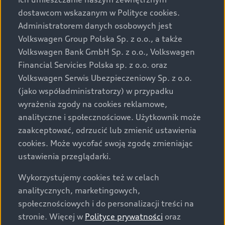
Audi zastrzega sobie możliwość wprowadzenia zmian w
dostawcom wskazanym w Polityce cookies.
prezentowanych wersjach. Przedstawione detale
wyposażenia mogą różnić się od specyfikacji
Administratorem danych osobowych jest
przewidzianej na rynek polski. Zamieszczone zdjęcia
Volkswagen Group Polska Sp. z o.o., a także
mogą przedstawiać wyposażenie opcjonalne, dostępne
Volkswagen Bank GmbH Sp. z o.o., Volkswagen
za dopłatą. Wiążące ustalenie ceny, wyposażenia i
Financial Servicies Polska sp. z o.o. oraz
specyfikacji pojazdu następują w umowie sprzedaży, a
Volkswagen Serwis Ubezpieczeniowy Sp. z o.o.
określenie parametrów technicznych zawiera
(jako współadministratorzy) w przypadku
świadectwo homologacji typu pojazdu. Zastrzegamy
wyrażenia zgody na cookies reklamowe,
sobie prawo do zmian i pomyłek. Wszelkie informacje
analityczne i społecznościowe. Użytkownik może
prezentowane na stronie są aktualne na dzień ich
zaakceptować, odrzucić lub zmienić ustawienia
zamieszczania. W celu uzyskania najnowszych
cookies. Może wycofać swoją zgodę zmieniając
informacji prosimy kontaktować się z Partnerem Marki
ustawienia przeglądarki.
Audi.
Wykorzystujemy cookies też w celach
Wszystkie produkowane obecnie samochody marki Audi
analitycznych, marketingowych,
są wykonywane z materiałów spełniających pod
społecznościowych i do personalizacji treści na
względem możliwości odzysku i recyklingu wymagania
stronie. Więcej w
Polityce prywatności
oraz
określone w normie ISO 22628 i są zgodne z