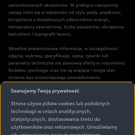
zamontowanych akcesoriów. W praktyce rzeczywisty
zasięg różni się w zależności od stylu jazdy, prędkości,
korzystania z dodatkowych odbiorników energii,
temperatury zewnętrznej, liczby pasażerów, obciążenia
ładunkiem i topografii terenu.
Wszelkie prezentowane informacje, w szczególności
zdjęcia, wykresy, specyfikacje, opisy, rysunki lub
parametry techniczne nie stanowią oferty w rozumieniu
Kodeksu cywilnego oraz nie są wiążące i mogą ulec
zmianie bez wcześniejszego powiadomienia.
Prezentowane informacje nie stanowią zapewnienia w
Szanujemy Twoją prywatność
rozumieniu art. 5561§2 Kodeksu cywilnego oraz art.
43b ust. 2 pkt 2 lit. a-c Ustawy o prawach konsumenta.
Strona używa plików cookies lub podobnych
technologii w celach analitycznych,
Podane kwoty są rekomendowane i obejmują podatek
statystycznych, dostosowania treści do
VAT (23%), chyba że inaczej zaznaczono.
użytkowników oraz reklamowych. Umożliwiamy
ich umieszczanie naszym zewnętrznym