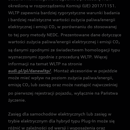
określoną w rozporządzeniu Komisji (UE) 2017/1151.
WLTP zapewnia bardziej rygorystyczne warunki badania
i bardziej realistyczne wartości zużycia paliwa/energii
elektrycznej i emisji CO
w porównaniu do stosowanej
2
to tej pory metody NEDC. Prezentowane dane dotyczące
wartości zużycia paliwa/energii elektrycznej i emisji CO
2
są danymi zgodnymi ze świadectwem homologacji typu
wyznaczonymi zgodnie z procedurą WLTP. Więcej
informacji na temat WLTP na stronie
audi.pl/pl/danewltp/
. Montaż akcesoriów w pojeździe
może mieć wpływ na poziom zużycia paliwa/energii,
emisję CO
lub zasięg oraz może nastąpić najwcześniej
2
po pierwszej rejestracji pojazdu, wyłącznie na Państwa
życzenie.
Zasięg dla samochodów elektrycznych lub zasięg w
trybie elektrycznym dla hybryd typu Plug-In może się
różnić w zależności od wersji i wyposażenia oraz