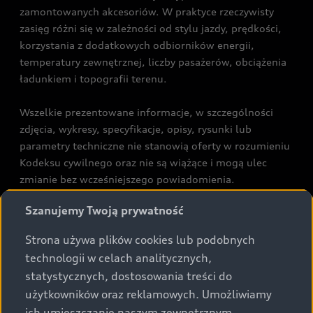
zamontowanych akcesoriów. W praktyce rzeczywisty
zasięg różni się w zależności od stylu jazdy, prędkości,
korzystania z dodatkowych odbiorników energii,
temperatury zewnętrznej, liczby pasażerów, obciążenia
ładunkiem i topografii terenu.
Wszelkie prezentowane informacje, w szczególności
zdjęcia, wykresy, specyfikacje, opisy, rysunki lub
parametry techniczne nie stanowią oferty w rozumieniu
Kodeksu cywilnego oraz nie są wiążące i mogą ulec
zmianie bez wcześniejszego powiadomienia.
Prezentowane informacje nie stanowią zapewnienia w
Szanujemy Twoją prywatność
rozumieniu art. 5561§2 Kodeksu cywilnego oraz art.
43b ust. 2 pkt 2 lit. a-c Ustawy o prawach konsumenta.
Strona używa plików cookies lub podobnych
technologii w celach analitycznych,
Podane kwoty są rekomendowane i obejmują podatek
statystycznych, dostosowania treści do
VAT (23%), chyba że inaczej zaznaczono.
użytkowników oraz reklamowych. Umożliwiamy
ich umieszczanie naszym zewnętrznym