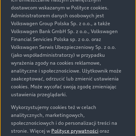
Audi zastrzega sobie możliwość wprowadzenia zmian w
dostawcom wskazanym w Polityce cookies.
prezentowanych wersjach. Przedstawione detale
wyposażenia mogą różnić się od specyfikacji
Administratorem danych osobowych jest
przewidzianej na rynek polski. Zamieszczone zdjęcia
Volkswagen Group Polska Sp. z o.o., a także
mogą przedstawiać wyposażenie opcjonalne, dostępne
Volkswagen Bank GmbH Sp. z o.o., Volkswagen
za dopłatą. Wiążące ustalenie ceny, wyposażenia i
Financial Servicies Polska sp. z o.o. oraz
specyfikacji pojazdu następują w umowie sprzedaży, a
Volkswagen Serwis Ubezpieczeniowy Sp. z o.o.
określenie parametrów technicznych zawiera
(jako współadministratorzy) w przypadku
świadectwo homologacji typu pojazdu. Zastrzegamy
wyrażenia zgody na cookies reklamowe,
sobie prawo do zmian i pomyłek. Wszelkie informacje
analityczne i społecznościowe. Użytkownik może
prezentowane na stronie są aktualne na dzień ich
zaakceptować, odrzucić lub zmienić ustawienia
zamieszczania. W celu uzyskania najnowszych
cookies. Może wycofać swoją zgodę zmieniając
informacji prosimy kontaktować się z Partnerem Marki
ustawienia przeglądarki.
Audi.
Wykorzystujemy cookies też w celach
Wszystkie produkowane obecnie samochody marki Audi
analitycznych, marketingowych,
są wykonywane z materiałów spełniających pod
społecznościowych i do personalizacji treści na
względem możliwości odzysku i recyklingu wymagania
stronie. Więcej w
Polityce prywatności
oraz
określone w normie ISO 22628 i są zgodne z