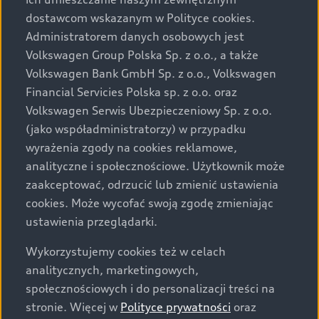
Audi zastrzega sobie możliwość wprowadzenia zmian w
dostawcom wskazanym w Polityce cookies.
prezentowanych wersjach. Przedstawione detale
wyposażenia mogą różnić się od specyfikacji
Administratorem danych osobowych jest
przewidzianej na rynek polski. Zamieszczone zdjęcia
Volkswagen Group Polska Sp. z o.o., a także
mogą przedstawiać wyposażenie opcjonalne, dostępne
Volkswagen Bank GmbH Sp. z o.o., Volkswagen
za dopłatą. Wiążące ustalenie ceny, wyposażenia i
Financial Servicies Polska sp. z o.o. oraz
specyfikacji pojazdu następują w umowie sprzedaży, a
Volkswagen Serwis Ubezpieczeniowy Sp. z o.o.
określenie parametrów technicznych zawiera
(jako współadministratorzy) w przypadku
świadectwo homologacji typu pojazdu. Zastrzegamy
wyrażenia zgody na cookies reklamowe,
sobie prawo do zmian i pomyłek. Wszelkie informacje
analityczne i społecznościowe. Użytkownik może
prezentowane na stronie są aktualne na dzień ich
zaakceptować, odrzucić lub zmienić ustawienia
zamieszczania. W celu uzyskania najnowszych
cookies. Może wycofać swoją zgodę zmieniając
informacji prosimy kontaktować się z Partnerem Marki
ustawienia przeglądarki.
Audi.
Wykorzystujemy cookies też w celach
Wszystkie produkowane obecnie samochody marki Audi
analitycznych, marketingowych,
są wykonywane z materiałów spełniających pod
społecznościowych i do personalizacji treści na
względem możliwości odzysku i recyklingu wymagania
stronie. Więcej w
Polityce prywatności
oraz
określone w normie ISO 22628 i są zgodne z