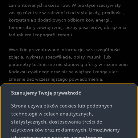
zamontowanych akcesoriów. W praktyce rzeczywisty
zasięg różni się w zależności od stylu jazdy, prędkości,
korzystania z dodatkowych odbiorników energii,
temperatury zewnętrznej, liczby pasażerów, obciążenia
ładunkiem i topografii terenu.
Wszelkie prezentowane informacje, w szczególności
zdjęcia, wykresy, specyfikacje, opisy, rysunki lub
parametry techniczne nie stanowią oferty w rozumieniu
Kodeksu cywilnego oraz nie są wiążące i mogą ulec
zmianie bez wcześniejszego powiadomienia.
Prezentowane informacje nie stanowią zapewnienia w
Szanujemy Twoją prywatność
rozumieniu art. 5561§2 Kodeksu cywilnego oraz art.
43b ust. 2 pkt 2 lit. a-c Ustawy o prawach konsumenta.
Strona używa plików cookies lub podobnych
technologii w celach analitycznych,
Podane kwoty są rekomendowane i obejmują podatek
statystycznych, dostosowania treści do
VAT (23%), chyba że inaczej zaznaczono.
użytkowników oraz reklamowych. Umożliwiamy
ich umieszczanie naszym zewnętrznym