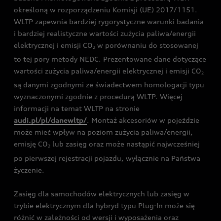
określoną w rozporządzeniu Komisji (UE) 2017/1151.
WLTP zapewnia bardziej rygorystyczne warunki badania
i bardziej realistyczne wartości zużycia paliwa/energii
elektrycznej i emisji CO
w porównaniu do stosowanej
2
to tej pory metody NEDC. Prezentowane dane dotyczące
wartości zużycia paliwa/energii elektrycznej i emisji CO
2
są danymi zgodnymi ze świadectwem homologacji typu
wyznaczonymi zgodnie z procedurą WLTP. Więcej
informacji na temat WLTP na stronie
audi.pl/pl/danewltp/
. Montaż akcesoriów w pojeździe
może mieć wpływ na poziom zużycia paliwa/energii,
emisję CO
lub zasięg oraz może nastąpić najwcześniej
2
po pierwszej rejestracji pojazdu, wyłącznie na Państwa
życzenie.
Zasięg dla samochodów elektrycznych lub zasięg w
trybie elektrycznym dla hybryd typu Plug-In może się
różnić w zależności od wersji i wyposażenia oraz